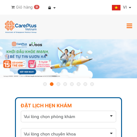
VI
Giỏ hàng
0
ĐẶT LỊCH HẸN KHÁM