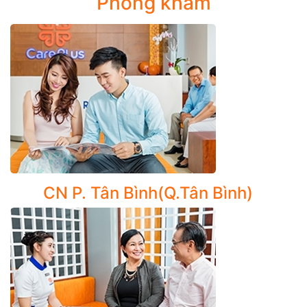
Phòng khám
II/ DỊCH VỤ NHA KHOA
Theo chuyên gia tại CarePlus, dù là trẻ em hay người lớn
cũng nên đi kiểm tra sức khỏe răng miệng ít nhất 6 tháng 1
lần, để phát hiện và điều trị các vấn đề tiềm ẩn, điều trị
bệnh lý ở giai đoạn sớm mang lại hiệu quả cao về sức
khỏe răng miệng đồng thời tiết kiệm chi phí.
Chuyên khoa Răng – Hàm – Mặt của CarePlus với đa
dạng các dịch vụ từ đơn giản đến phức tạp, từ tư vấn
chuyên sâu đến điều trị hiệu quả các vấn đề răng miệng
dành cho trẻ em và người lớn.
CN P. Tân Bình(Q.Tân Bình)
NHA KHOA TỔNG QUÁT
Cạo vôi đánh bóng răng:
loại bỏ các mảng bám và
cao răng tích tụ trên răng theo thời gian, cũng như
các vết bẩn gây ra bởi cà phê, trà hoặc rượu vang
đỏ.