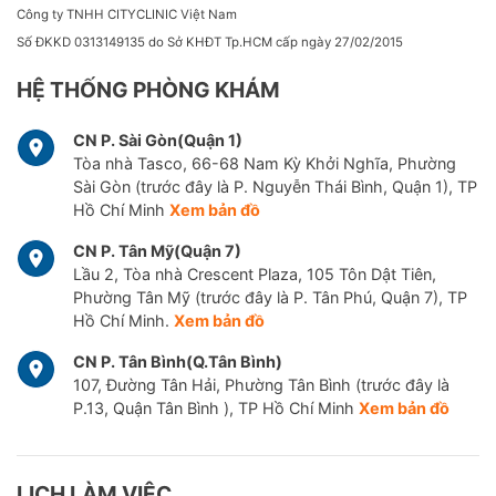
Công ty TNHH CITYCLINIC Việt Nam
Số ĐKKD 0313149135 do Sở KHĐT Tp.HCM cấp ngày 27/02/2015
HỆ THỐNG PHÒNG KHÁM
CN P. Sài Gòn(Quận 1)
Tòa nhà Tasco, 66-68 Nam Kỳ Khởi Nghĩa, Phường
Sài Gòn (trước đây là P. Nguyễn Thái Bình, Quận 1), TP
Hồ Chí Minh
Xem bản đồ
CN P. Tân Mỹ(Quận 7)
Lầu 2, Tòa nhà Crescent Plaza, 105 Tôn Dật Tiên,
Phường Tân Mỹ (trước đây là P. Tân Phú, Quận 7), TP
Hồ Chí Minh.
Xem bản đồ
CN P. Tân Bình(Q.Tân Bình)
107, Đường Tân Hải, Phường Tân Bình (trước đây là
P.13, Quận Tân Bình ), TP Hồ Chí Minh
Xem bản đồ
LỊCH LÀM VIỆC