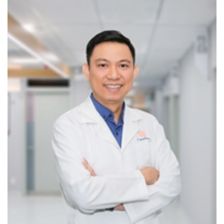
Phẫu thuật nha chu: loại bỏ mô viêm nhiễm gây tiêu
xương làm răng lung lay.
Phẫu thuật điều chỉnh xương ổ răng giảm bớt hô.
Phẫu thuật cắt nướu làm dài thân răng, phẫu thuật
cắt thắng môi.
Phẫu thuật nâng xoang hàm, tiểu phẫu trong
miệng, phẫu thuật ghép mô liên kết.
PHỤC HÌNH RĂNG SỨ
Là phương pháp phục hồi hình thể của răng sâu vỡ lớn,
răng bị mẻ, nhằm tái tạo thẩm mỹ và chức năng ăn nhai
của răng.
Phục hình răng cố định bằng Răng sứ
Zirconia,
phục hình cố định Mặt dán sứ (Veneer).