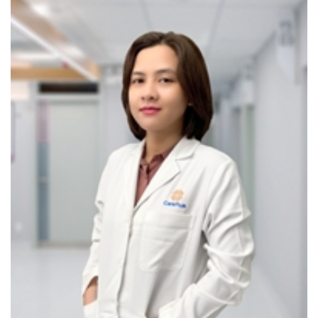
Tư vấn trực tiếp bởi Bác sĩ chuyên gia về chỉnh hình
răng hàm mặt.
Rút ngắn thời gian niềng răng với phác đồ điều trị cá
nhân hóa.
Tự tin và thoải mái khi đeo mắc cài kim loại, mắc cài
sứ, không mắc cài (Invisalign).
Chỉnh hình can thiệp giai đoạn sớm cho trẻ em.
III/ THIẾT BỊ
Để mang đến trải nghiệm thoải mái cho quý khách hàng,
CarePlus chú trọng đầu tư máy móc hiện đại, nhập khẩu
trực tiếp từ những nhà cung cấp thiết bị nha khoa uy tín
trên thế giới. Nổi bật với
Bộ ghế nha khoa Puma Eli.
Đèn tẩy trắng răng Philips Zoom.