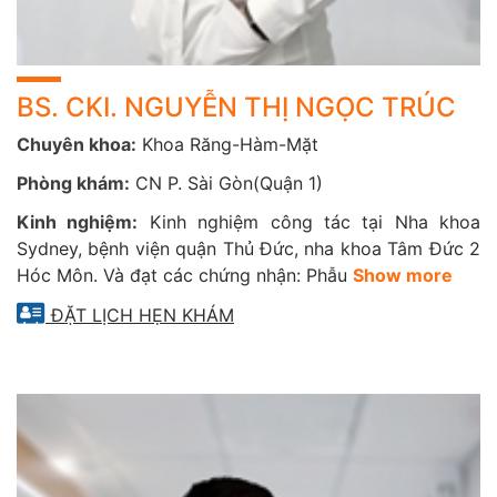
Máy X-Quang kỹ thuật số NOMAD™ Pro 2.
Máy nội nha định vị chóp ES100 (Meta Systems).
BS. CKI. NGUYỄN THỊ NGỌC TRÚC
Máy cắm Implant DTE.
Chuyên khoa:
Khoa Răng-Hàm-Mặt
Ngoài ra, chúng tôi sử dụng dụng cụ, vật liệu từ các hãng
Phòng khám:
CN P. Sài Gòn(Quận 1)
nổi tiếng thế giới như: Medesy, GC, Kerr, 3M.
Kinh nghiệm:
Kinh nghiệm công tác tại Nha khoa
Sydney, bệnh viện quận Thủ Đức, nha khoa Tâm Đức 2
CarePlus hân hạnh đồng hành cùng Quý Khách hàng trên
Hóc Môn. Và đạt các chứng nhận: Phẫu
Show more
hành trình chăm sóc và gìn giữ sức khỏe răng miệng cùng
nụ cười rạng rỡ.
ĐẶT LỊCH HẸN KHÁM
Để được tư vấn chi tiết và đặt lịch thăm khám tại Chuyên
khoa Răng Hàm Mặt, Quý Khách vui lòng liên hệ hotline
miễn phí 1800 6116 ngay hôm nay.