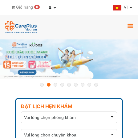
VI
Giỏ hàng
0
ĐẶT LỊCH HẸN KHÁM