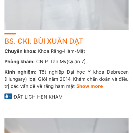
CẤY GHÉP IMPLANT
Đặt implant nha khoa vào xương hàm (chân răng nhân
tạo), thay thế cho răng mất đơn lẻ hay mất nhiều răng.
Răng mới này có hình dáng và chức năng gần như các
BS. CKI. BÙI XUÂN ĐẠT
răng thật. CarePlus thực hiện cấy ghép implant Kontact
Biotech (France), Straumann, Nobel,…
Chuyên khoa:
Khoa Răng-Hàm-Mặt
CHỈNH HÌNH RĂNG HÀM MẶT (CHỈNH NHA – NIỀNG
Phòng khám:
CN P. Tân Mỹ(Quận 7)
RĂNG)
Kinh nghiệm:
Tốt nghiệp Đại học Y khoa Debrecen
(Hungary) loại Giỏi năm 2014. Khám chẩn đoán và điều
Phương pháp nha khoa giúp điều chỉnh các răng về lại
trị các vấn đề về răng hàm mặt
Show more
đúng hướng và đúng vị trí, giúp cải thiện khả năng ăn nhai
và mang lại nụ cười đẹp hơn cho những người có răng
ĐẶT LỊCH HẸN KHÁM
mọc lệch.
Quý khách sẽ được trải nghiệm quy trình chỉnh nha chuyên
nghiệp: