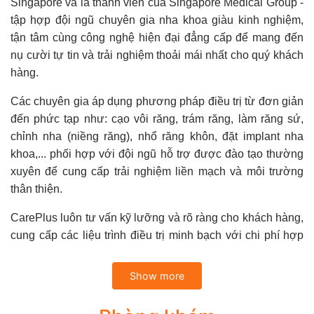
Singapore và là thành viên của Singapore Medical Group -
tập hợp đội ngũ chuyên gia nha khoa giàu kinh nghiệm,
tận tâm cùng công nghệ hiện đại đẳng cấp để mang đến
nụ cười tự tin và trải nghiệm thoải mái nhất cho quý khách
hàng.
Các chuyên gia áp dụng phương pháp điều trị từ đơn giản
đến phức tạp như: cạo vôi răng, trám răng, làm răng sứ,
chỉnh nha (niềng răng), nhổ răng khôn, đặt implant nha
khoa,... phối hợp với đội ngũ hỗ trợ được đào tạo thường
xuyên để cung cấp trải nghiệm liền mạch và môi trường
thân thiện.
CarePlus luôn tư vấn kỹ lưỡng và rõ ràng cho khách hàng,
cung cấp các liệu trình điều trị minh bạch với chi phí hợp
lý; sử dụng trang thiết bị hiện đại, đồng bộ, đảm bảo vệ
sinh vô trùng; đồng thời áp dụng nhiều phương thức thanh
Show more
toán thuận tiện.