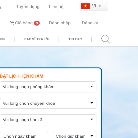
VI
g
Tuyển dụng
Liên hệ
Giỏ hàng
Đăng nhập
Đăng ký
0
PHÍ
BÁC SĨ TRẢ LỜI
TIN TỨC
ĐẶT LỊCH HẸN KHÁM