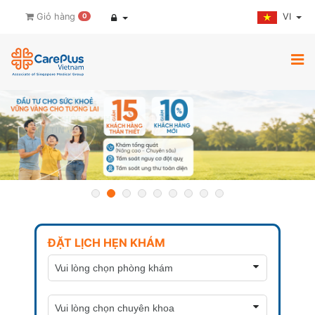
VI
Giỏ hàng
0
ĐẶT LỊCH HẸN KHÁM