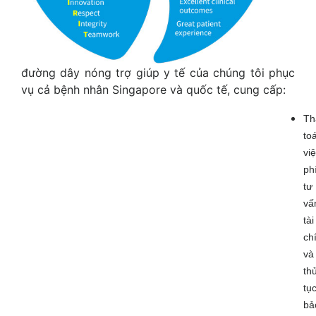
đường dây nóng trợ giúp y tế của chúng tôi phục
vụ cả bệnh nhân Singapore và quốc tế, cung cấp:
Th
to
vi
phí
tư
vấ
tài
ch
và
th
tụ
bả