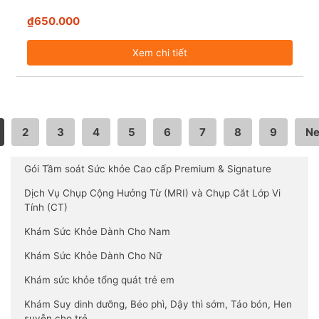
₫650.000
Xem chi tiết
2
3
4
5
6
7
8
9
Ne
Gói Tầm soát Sức khỏe Cao cấp Premium & Signature
Dịch Vụ Chụp Cộng Hưởng Từ (MRI) và Chụp Cắt Lớp Vi
Tính (CT)
Khám Sức Khỏe Dành Cho Nam
Khám Sức Khỏe Dành Cho Nữ
Khám sức khỏe tổng quát trẻ em
Khám Suy dinh dưỡng, Béo phì, Dậy thì sớm, Táo bón, Hen
suyễn cho trẻ