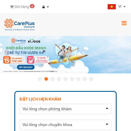
VI
Giỏ hàng
0
ĐẶT LỊCH HẸN KHÁM