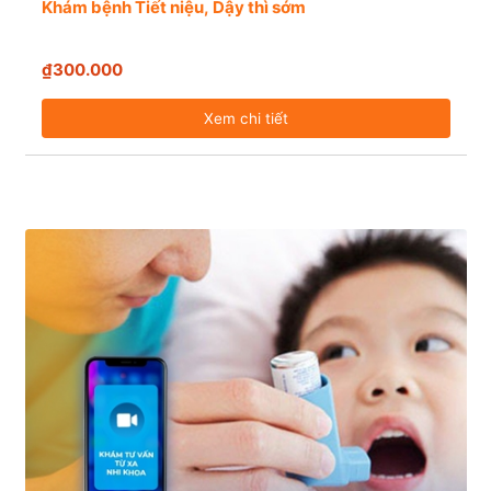
Khám bệnh Tiết niệu, Dậy thì sớm
₫300.000
Xem chi tiết