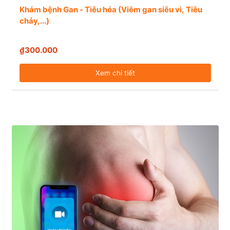
Khám bệnh Gan - Tiêu hóa (Viêm gan siêu vi, Tiêu
chảy,...)
₫300.000
Xem chi tiết