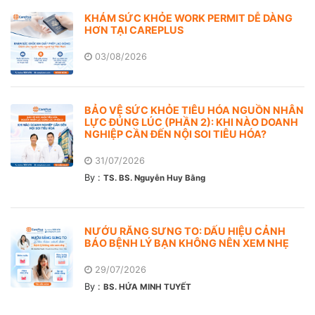
KHÁM SỨC KHỎE WORK PERMIT DỄ DÀNG
HƠN TẠI CAREPLUS
03/08/2026
BẢO VỆ SỨC KHỎE TIÊU HÓA NGUỒN NHÂN
LỰC ĐÚNG LÚC (PHẦN 2): KHI NÀO DOANH
NGHIỆP CẦN ĐẾN NỘI SOI TIÊU HÓA?
31/07/2026
By :
TS. BS. Nguyễn Huy Bằng
NƯỚU RĂNG SƯNG TO: DẤU HIỆU CẢNH
BÁO BỆNH LÝ BẠN KHÔNG NÊN XEM NHẸ
29/07/2026
By :
BS. HỨA MINH TUYẾT