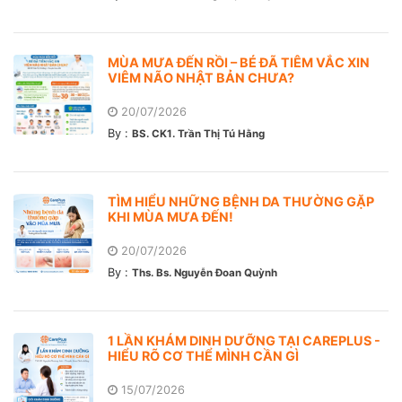
MÙA MƯA ĐẾN RỒI – BÉ ĐÃ TIÊM VẮC XIN
VIÊM NÃO NHẬT BẢN CHƯA?
20/07/2026
By :
BS. CK1. Trần Thị Tú Hằng
TÌM HIỂU NHỮNG BỆNH DA THƯỜNG GẶP
KHI MÙA MƯA ĐẾN!
20/07/2026
By :
Ths. Bs. Nguyễn Đoan Quỳnh
1 LẦN KHÁM DINH DƯỠNG TẠI CAREPLUS -
HIỂU RÕ CƠ THỂ MÌNH CẦN GÌ
15/07/2026