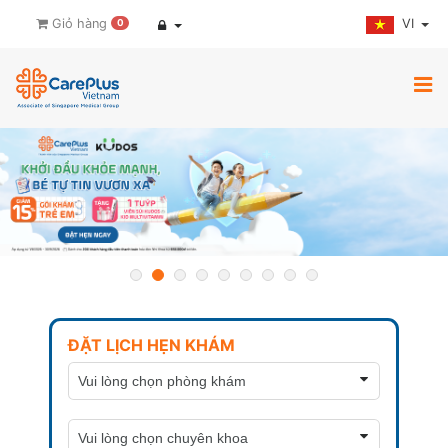
VI
Giỏ hàng
0
ĐẶT LỊCH HẸN KHÁM