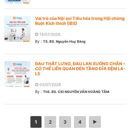
Vai trò của Nội soi Tiêu hóa trong Hội chứng
Ruột Kích thích (IBS)
14/07/2026
By :
TS. BS. Nguyễn Huy Bằng
ĐAU THẮT LƯNG, ĐAU LAN XUỐNG CHÂN -
CÓ THỂ LIÊN QUAN ĐẾN TẦNG ĐĨA ĐỆM L4-
L5
03/07/2026
By :
ThS. BS. CKI NGUYỄN VĂN HOÀNG TÂM
1
2
3
4
…