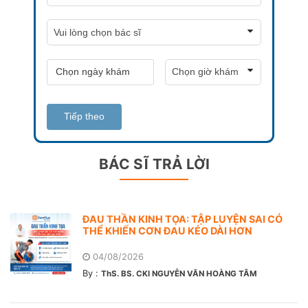
Tiếp theo
BÁC SĨ TRẢ LỜI
ĐAU THẦN KINH TỌA: TẬP LUYỆN SAI CÓ
THỂ KHIẾN CƠN ĐAU KÉO DÀI HƠN
04/08/2026
By :
ThS. BS. CKI NGUYỄN VĂN HOÀNG TÂM