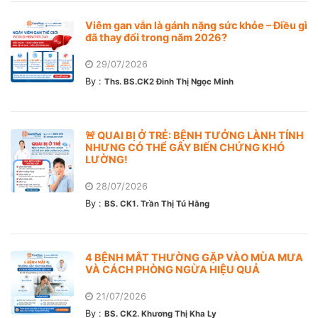
Viêm gan vẫn là gánh nặng sức khỏe – Điều gì
đã thay đổi trong năm 2026?
29/07/2026
By :
Ths. BS.CK2 Đinh Thị Ngọc Minh
🚨 QUAI BỊ Ở TRẺ: BỆNH TƯỞNG LÀNH TÍNH
NHƯNG CÓ THỂ GÂY BIẾN CHỨNG KHÓ
LƯỜNG!
28/07/2026
By :
BS. CK1. Trần Thị Tú Hằng
4 BỆNH MẮT THƯỜNG GẶP VÀO MÙA MƯA
VÀ CÁCH PHÒNG NGỪA HIỆU QUẢ
21/07/2026
By :
BS. CK2. Khương Thị Kha Ly