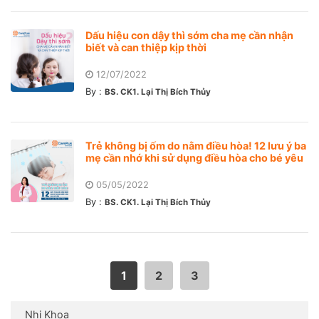
Dấu hiệu con dậy thì sớm cha mẹ cần nhận
biết và can thiệp kịp thời
12/07/2022
By :
BS. CK1. Lại Thị Bích Thủy
Trẻ không bị ốm do nằm điều hòa! 12 lưu ý ba
mẹ cần nhớ khi sử dụng điều hòa cho bé yêu
05/05/2022
By :
BS. CK1. Lại Thị Bích Thủy
1
2
3
Nhi Khoa