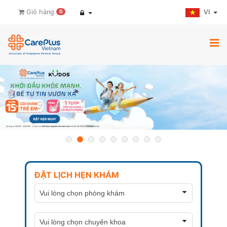
VI
Giỏ hàng
0
ĐẶT LỊCH HẸN KHÁM