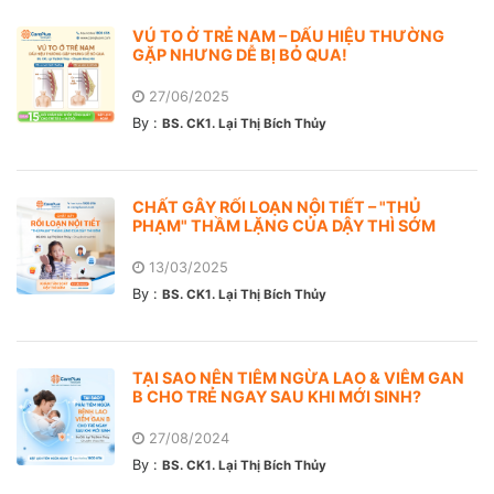
VÚ TO Ở TRẺ NAM – DẤU HIỆU THƯỜNG
GẶP NHƯNG DỄ BỊ BỎ QUA!
27/06/2025
By :
BS. CK1. Lại Thị Bích Thủy
CHẤT GÂY RỐI LOẠN NỘI TIẾT – "THỦ
PHẠM" THẦM LẶNG CỦA DẬY THÌ SỚM
13/03/2025
By :
BS. CK1. Lại Thị Bích Thủy
TẠI SAO NÊN TIÊM NGỪA LAO & VIÊM GAN
B CHO TRẺ NGAY SAU KHI MỚI SINH?
27/08/2024
By :
BS. CK1. Lại Thị Bích Thủy