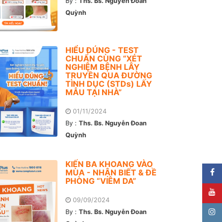
By :
Ths. Bs. Nguyễn Đoan
Quỳnh
HIỂU ĐÚNG - TEST
CHUẨN CÙNG “XÉT
NGHIỆM BỆNH LÂY
TRUYỀN QUA ĐƯỜNG
TÌNH DỤC (STDs) LẤY
MẪU TẠI NHÀ”
01/11/2024
By :
Ths. Bs. Nguyễn Đoan
Quỳnh
KIẾN BA KHOANG VÀO
MÙA - NHẬN BIẾT & ĐỀ
PHÒNG “VIÊM DA”
09/09/2024
By :
Ths. Bs. Nguyễn Đoan