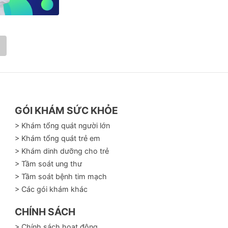
GÓI KHÁM SỨC KHỎE
> Khám tổng quát người lớn
> Khám tổng quát trẻ em
> Khám dinh dưỡng cho trẻ
> Tầm soát ung thư
> Tầm soát bệnh tim mạch
> Các gói khám khác
CHÍNH SÁCH
> Chính sách hoạt động