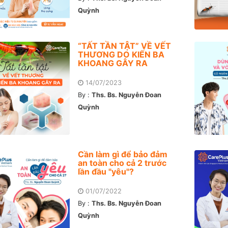
Quỳnh
“TẤT TẦN TẬT” VỀ VẾT
THƯƠNG DO KIẾN BA
KHOANG GÂY RA
14/07/2023
By :
Ths. Bs. Nguyễn Đoan
Quỳnh
Cần làm gì để bảo đảm
an toàn cho cả 2 trước
lần đầu "yêu"?
01/07/2022
By :
Ths. Bs. Nguyễn Đoan
Quỳnh