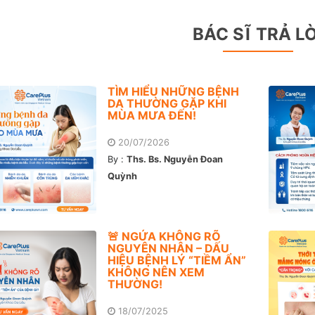
BÁC SĨ TRẢ LỜ
TÌM HIỂU NHỮNG BỆNH
DA THƯỜNG GẶP KHI
MÙA MƯA ĐẾN!
20/07/2026
By :
Ths. Bs. Nguyễn Đoan
Quỳnh
🚨 NGỨA KHÔNG RÕ
NGUYÊN NHÂN – DẤU
HIỆU BỆNH LÝ “TIỀM ẨN”
KHÔNG NÊN XEM
THƯỜNG!
18/07/2025