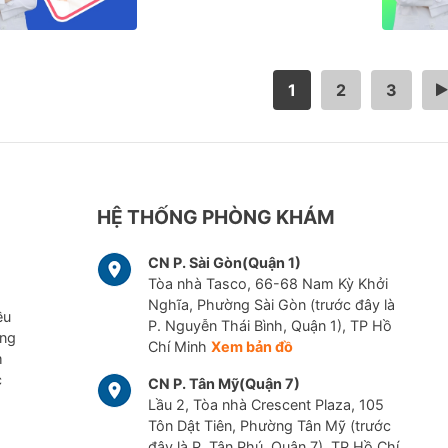
1
2
3
>
HỆ THỐNG PHÒNG KHÁM
CN P. Sài Gòn(Quận 1)
Tòa nhà Tasco, 66-68 Nam Kỳ Khởi
Nghĩa, Phường Sài Gòn (trước đây là
ều
P. Nguyễn Thái Bình, Quận 1), TP Hồ
ững
Chí Minh
Xem bản đồ
m
c
CN P. Tân Mỹ(Quận 7)
Lầu 2, Tòa nhà Crescent Plaza, 105
Tôn Dật Tiên, Phường Tân Mỹ (trước
đây là P. Tân Phú, Quận 7), TP Hồ Chí