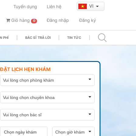
VI
Tuyển dụng
Liên hệ
Giỏ hàng
Đăng nhập
Đăng ký
0
N PHÍ
BÁC SĨ TRẢ LỜI
TIN TỨC
ĐẶT LỊCH HẸN KHÁM