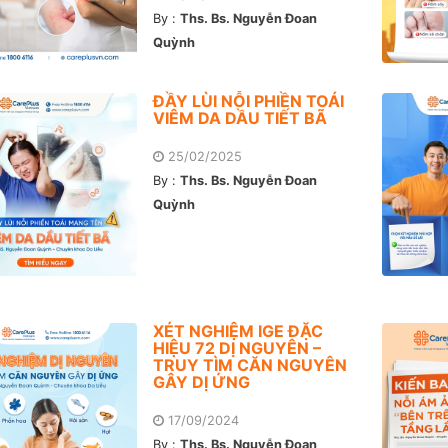
By :
Ths. Bs. Nguyễn Đoan
Quỳnh
ĐẦY LÙI NỖI PHIỀN TOÁI
VIÊM DA DẦU TIẾT BÃ
25/02/2025
By :
Ths. Bs. Nguyễn Đoan
Quỳnh
XÉT NGHIỆM IGE ĐẶC
HIỆU 72 DỊ NGUYÊN –
TRUY TÌM CĂN NGUYÊN
GÂY DỊ ỨNG
17/09/2024
By :
Ths. Bs. Nguyễn Đoan