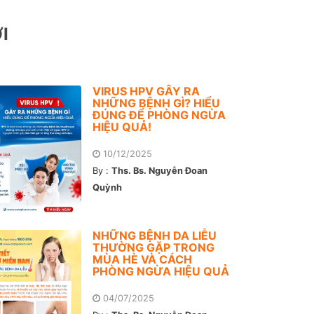
I
VIRUS HPV GÂY RA
NHỮNG BỆNH GÌ? HIỂU
ĐÚNG ĐỂ PHÒNG NGỪA
HIỆU QUẢ!
10/12/2025
By :
Ths. Bs. Nguyễn Đoan
Quỳnh
NHỮNG BỆNH DA LIỄU
THƯỜNG GẶP TRONG
MÙA HÈ VÀ CÁCH
PHÒNG NGỪA HIỆU QUẢ
04/07/2025