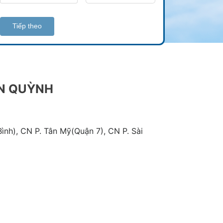
Tiếp theo
AN QUỲNH
ình), CN P. Tân Mỹ(Quận 7), CN P. Sài