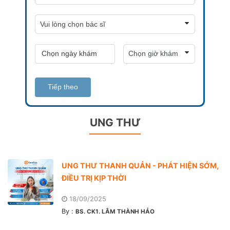
Tiếp theo
UNG THƯ
UNG THƯ THANH QUẢN - PHÁT HIỆN SỚM,
ĐIỀU TRỊ KỊP THỜI
18/09/2025
By :
BS. CK1. LÂM THÀNH HẢO