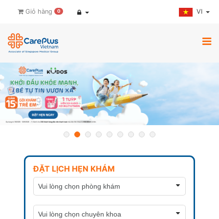
VI
Giỏ hàng
0
ĐẶT LỊCH HẸN KHÁM