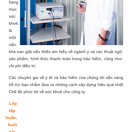
hạng
mục
sức
khoẻ,
là
một
việc
khá nan giải nếu thiếu am hiểu về ngành y và các thuật ngữ,
sản phẩm, hình thức thanh toán trong bảo hiểm, cũng như
chi phí điều trị.
Các chuyên gia về y tế và bảo hiểm của chúng tôi sẵn sàng
hỗ trợ bạn nhằm đưa ra những cách xây dựng hiệu quả nhất
Chế độ phúc lợi về sức khoẻ cho công ty.
Lớp
tập
huấn,
buổi
nói