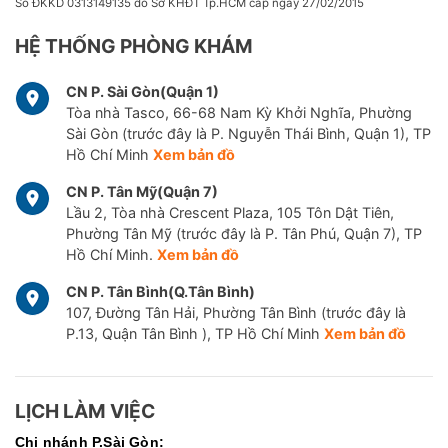
Số ĐKKD 0313149135 do Sở KHĐT Tp.HCM cấp ngày 27/02/2015
HỆ THỐNG PHÒNG KHÁM
CN P. Sài Gòn(Quận 1)
Tòa nhà Tasco, 66-68 Nam Kỳ Khởi Nghĩa, Phường
Sài Gòn (trước đây là P. Nguyễn Thái Bình, Quận 1), TP
Hồ Chí Minh
Xem bản đồ
CN P. Tân Mỹ(Quận 7)
Lầu 2, Tòa nhà Crescent Plaza, 105 Tôn Dật Tiên,
Phường Tân Mỹ (trước đây là P. Tân Phú, Quận 7), TP
Hồ Chí Minh.
Xem bản đồ
CN P. Tân Bình(Q.Tân Bình)
107, Đường Tân Hải, Phường Tân Bình (trước đây là
P.13, Quận Tân Bình ), TP Hồ Chí Minh
Xem bản đồ
LỊCH LÀM VIỆC
Chi nhánh P.Sài Gòn: