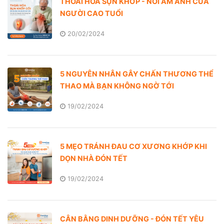
THOÁI HÓA SỤN KHỚP - NỖI ÁM ẢNH CỦA
NGƯỜI CAO TUỔI
20/02/2024
5 NGUYÊN NHÂN GÂY CHẤN THƯƠNG THỂ
THAO MÀ BẠN KHÔNG NGỜ TỚI
19/02/2024
5 MẸO TRÁNH ĐAU CƠ XƯƠNG KHỚP KHI
DỌN NHÀ ĐÓN TẾT
19/02/2024
CÂN BẰNG DINH DƯỠNG - ĐÓN TẾT YÊU