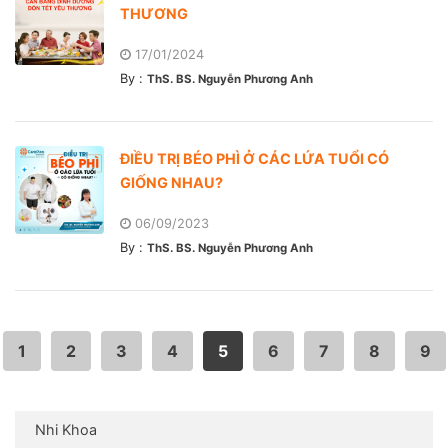
THƯƠNG
17/01/2024
By :
ThS. BS. Nguyễn Phương Anh
ĐIỀU TRỊ BÉO PHÌ Ở CÁC LỨA TUỔI CÓ
GIỐNG NHAU?
06/09/2023
By :
ThS. BS. Nguyễn Phương Anh
1
2
3
4
5
6
7
8
9
Nhi Khoa