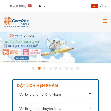
VI
Giỏ hàng
0
ĐẶT LỊCH HẸN KHÁM