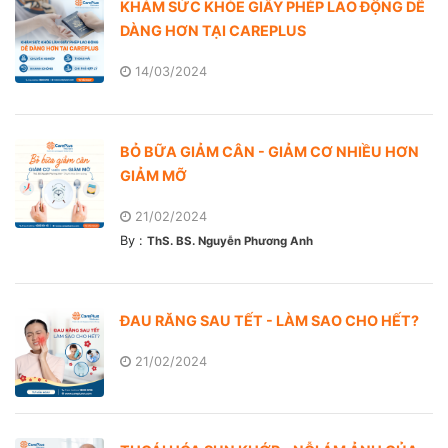
KHÁM SỨC KHỎE GIẤY PHÉP LAO ĐỘNG DỄ
DÀNG HƠN TẠI CAREPLUS
14/03/2024
BỎ BỮA GIẢM CÂN - GIẢM CƠ NHIỀU HƠN
GIẢM MỠ
21/02/2024
By :
ThS. BS. Nguyễn Phương Anh
ĐAU RĂNG SAU TẾT - LÀM SAO CHO HẾT?
21/02/2024