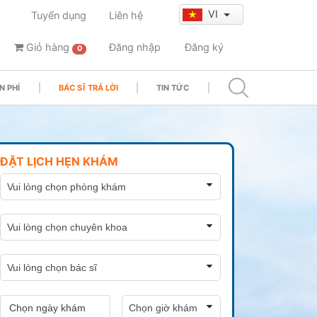
VI
Tuyển dụng
Liên hệ
Giỏ hàng
Đăng nhập
Đăng ký
0
N PHÍ
BÁC SĨ TRẢ LỜI
TIN TỨC
ĐẶT LỊCH HẸN KHÁM