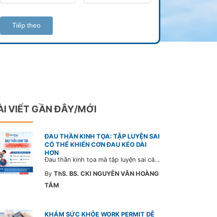
Tiếp theo
ÀI VIẾT GẦN ĐÂY/MỚI
ĐAU THẦN KINH TỌA: TẬP LUYỆN SAI
CÓ THỂ KHIẾN CƠN ĐAU KÉO DÀI
HƠN
Đau thần kinh tọa mà tập luyện sai cách có thể khiến cơn đau trở nặng và kéo dài thời gian hồi phục. Tham khảo chia sẻ của Bác sĩ CarePlus để nắm các động tác cần tránh và có góc nhìn đúng về phương pháp điều trị phù hợp trong bài viết sau.
By
ThS. BS. CKI NGUYỄN VĂN HOÀNG
TÂM
KHÁM SỨC KHỎE WORK PERMIT DỄ