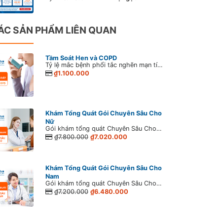
ÁC SẢN PHẨM LIÊN QUAN
Tầm Soát Hen và COPD
Tỷ lệ mắc bệnh phổi tắc nghẽn mạn tính (COPD) của người Việt trên 35 tuổi ở mức độ trung bình và nặng là 6.7% - con số này cao nhất khu vực Châu Á Thái Bình Dương. Bệnh diễn biến âm thầm nhưng lại dẫn đến nhiều hậu quả nghiêm trọng, gây tử vong cao thứ 4 trên thế giới (chỉ sau các bệnh ung thư, tai biến mạch máu não và bệnh mạch vành). Tuy nhiên, chúng ta có thể chủ động tầm soát Hen và COPD để dự phòng và phát hiện bệnh sớm, điều trị kịp thời, tăng khả năng chữa khỏi.
₫1.100.000
Khám Tổng Quát Gói Chuyên Sâu Cho
Nữ
Gói khám tổng quát Chuyên Sâu Cho Nữ được bổ sung thêm các hạng mục khám tim mạch, tìm vi khuẩn H.Pylori, xét nghiệm viêm gan siêu vi C, xét nghiệm tìm máu ẩn trong phân, tầm soát ung thư gan, tầm soát ung thư đại tràng, tầm soát ung thư buồng trứng.
₫7.800.000
₫7.020.000
Khám Tổng Quát Gói Chuyên Sâu Cho
Nam
Gói khám tổng quát Chuyên Sâu Cho Nam được bổ sung thêm các hạng mục khám tim mạch,tìm vi khuẩn H.Pylori, xét nghiệm viêm gan siêu vi C, tầm soát u gan và tầm soát u đại tràng.
₫7.200.000
₫6.480.000