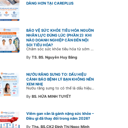
DÀNG HƠN TẠI CAREPLUS
BẢO VỆ SỨC KHỎE TIÊU HÓA NGUỒN
NHÂN LỰC ĐÚNG LÚC (PHẦN 2): KHI
NÀO DOANH NGHIỆP CẦN ĐẾN NỘI
SOI TIÊU HÓA?
Chăm sóc sức khỏe tiêu hóa từ sớm không chỉ giúp phát hiện bệnh kịp thời mà còn góp phần xây dựng đội ngũ khỏe mạnh, ổn định và gắn bó lâu dài. CarePlus sẵn sàng đồng hành cùng doanh nghiệp trong việc thiết kế chương trình chăm sóc sức khỏe phù hợp theo từng nhân sự, nhằm tối ưu hiệu quả đầu tư phúc lợi và phát triển nguồn nhân lực bền vững.
By
TS. BS. Nguyễn Huy Bằng
NƯỚU RĂNG SƯNG TO: DẤU HIỆU
CẢNH BÁO BỆNH LÝ BẠN KHÔNG NÊN
XEM NHẸ
Nướu răng sưng to có thể là dấu hiệu cảnh báo bệnh lý răng miệng. Cùng Bác sĩ CarePlus tìm hiểu nguyên nhân, triệu chứng và thời điểm cần đi khám bác sĩ trong bài viết dưới đây.
By
BS. HỨA MINH TUYẾT
Viêm gan vẫn là gánh nặng sức khỏe –
Điều gì đã thay đổi trong năm 2026?
By
Ths. BS.CK2 Đinh Thị Ngọc Minh