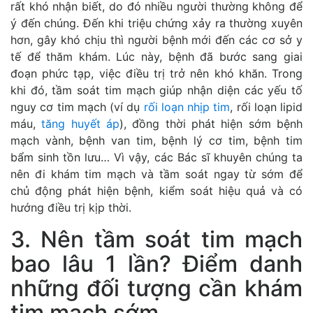
rất khó nhận biết, do đó nhiều người thường không để
ý đến chúng. Đến khi triệu chứng xảy ra thường xuyên
hơn, gây khó chịu thì người bệnh mới đến các cơ sở y
tế để thăm khám. Lúc này, bệnh đã bước sang giai
đoạn phức tạp, việc điều trị trở nên khó khăn. Trong
khi đó, tầm soát tim mạch giúp nhận diện các yếu tố
nguy cơ tim mạch (ví dụ
rối loạn nhịp tim
, rối loạn lipid
máu,
tăng huyết áp
), đồng thời phát hiện sớm bệnh
mạch vành, bệnh van tim, bệnh lý cơ tim, bệnh tim
bẩm sinh tồn lưu… Vì vậy, các Bác sĩ khuyên chúng ta
nên đi khám tim mạch và tầm soát ngay từ sớm để
chủ động phát hiện bệnh, kiểm soát hiệu quả và có
hướng điều trị kịp thời.
3. Nên tầm soát tim mạch
bao lâu 1 lần? Điểm danh
những đối tượng cần khám
tim mạch sớm