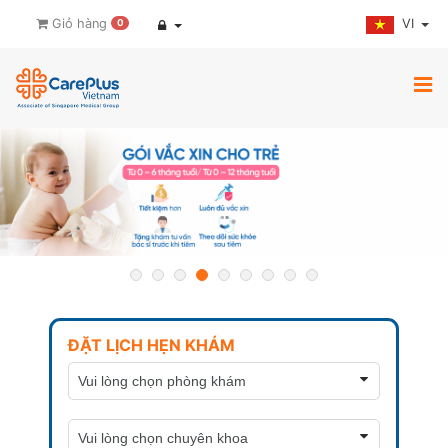
VI
Giỏ hàng
0
ĐẶT LỊCH HẸN KHÁM