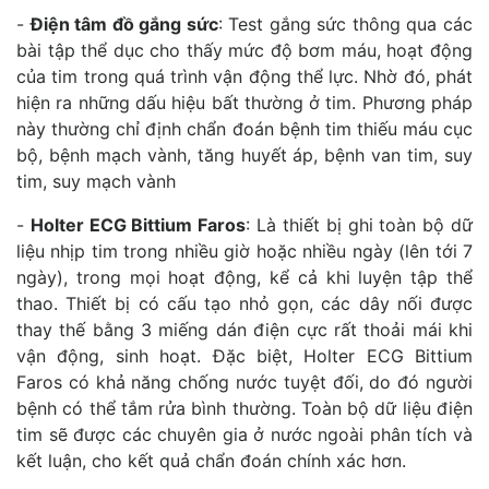
-
Điện tâm đồ gắng sức
: Test gắng sức thông qua các
bài tập thể dục cho thấy mức độ bơm máu, hoạt động
của tim trong quá trình vận động thể lực. Nhờ đó, phát
hiện ra những dấu hiệu bất thường ở tim. Phương pháp
này thường chỉ định chẩn đoán bệnh tim thiếu máu cục
bộ, bệnh mạch vành, tăng huyết áp, bệnh van tim, suy
tim, suy mạch vành
-
Holter ECG Bittium Faros
: Là thiết bị ghi toàn bộ dữ
liệu nhịp tim trong nhiều giờ hoặc nhiều ngày (lên tới 7
ngày), trong mọi hoạt động, kể cả khi luyện tập thể
thao. Thiết bị có cấu tạo nhỏ gọn, các dây nối được
thay thế bằng 3 miếng dán điện cực rất thoải mái khi
vận động, sinh hoạt. Đặc biệt, Holter ECG Bittium
Faros có khả năng chống nước tuyệt đối, do đó người
bệnh có thể tắm rửa bình thường. Toàn bộ dữ liệu điện
tim sẽ được các chuyên gia ở nước ngoài phân tích và
kết luận, cho kết quả chẩn đoán chính xác hơn.