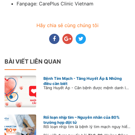
Fanpage: CarePlus Clinic Vietnam
Hãy chia sẻ cùng chúng tôi
BÀI VIẾT LIÊN QUAN
Bệnh Tim Mạch - Tăng Huyết Áp & Những
điều cần biết
Tăng Huyết Áp - Căn bệnh được mệnh danh là kẻ giết người thầm lặng SỐ 1. Dù bạn có đang bị tăng huyết áp hay không, hãy dành ít phút cập nhật kiến thức về căn bệnh này ngay để bảo vệ sức khỏe cho chính mình và những người thân yêu, bằng cách lắng nghe những chia sẻ của Bs. Trần Lê Vũ để hiểu rõ hơn về nguyên nhân, cách điều trị và phòng ngừa bệnh.
Rối loạn nhịp tim – Nguyên nhân của 80%
trường hợp đột tử
Rối loạn nhịp tim là bệnh lý tim mạch nguy hiểm, gây cảm giác hồi hộp, đau tức ngực, khó thở và là nguyên nhân của 80% trường hợp đột tử hiện nay.