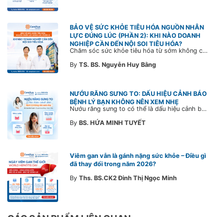
BẢO VỆ SỨC KHỎE TIÊU HÓA NGUỒN NHÂN
LỰC ĐÚNG LÚC (PHẦN 2): KHI NÀO DOANH
NGHIỆP CẦN ĐẾN NỘI SOI TIÊU HÓA?
Chăm sóc sức khỏe tiêu hóa từ sớm không chỉ giúp phát hiện bệnh kịp thời mà còn góp phần xây dựng đội ngũ khỏe mạnh, ổn định và gắn bó lâu dài. CarePlus sẵn sàng đồng hành cùng doanh nghiệp trong việc thiết kế chương trình chăm sóc sức khỏe phù hợp theo từng nhân sự, nhằm tối ưu hiệu quả đầu tư phúc lợi và phát triển nguồn nhân lực bền vững.
By
TS. BS. Nguyễn Huy Bằng
NƯỚU RĂNG SƯNG TO: DẤU HIỆU CẢNH BÁO
BỆNH LÝ BẠN KHÔNG NÊN XEM NHẸ
Nướu răng sưng to có thể là dấu hiệu cảnh báo bệnh lý răng miệng. Cùng Bác sĩ CarePlus tìm hiểu nguyên nhân, triệu chứng và thời điểm cần đi khám bác sĩ trong bài viết dưới đây.
By
BS. HỨA MINH TUYẾT
Viêm gan vẫn là gánh nặng sức khỏe – Điều gì
đã thay đổi trong năm 2026?
By
Ths. BS.CK2 Đinh Thị Ngọc Minh