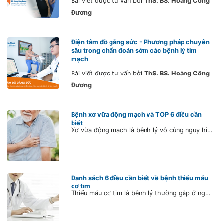
Bài viết được tư vấn bởi
ThS. BS. Hoàng Công
Đương
Điện tâm đồ gắng sức - Phương pháp chuyên
sâu trong chẩn đoán sớm các bệnh lý tim
mạch
Bài viết được tư vấn bởi
ThS. BS. Hoàng Công
Đương
Bệnh xơ vữa động mạch và TOP 6 điều cần
biết
Xơ vữa động mạch là bệnh lý vô cùng nguy hiểm bởi người mắc bệnh hầu như không có biểu hiện gì cho đến khi bệnh đã trở nặng. Tuy nhiên, chính sự diễn biến âm thầm này là nguyên nhân khiến nhiều người đứng trước nguy cơ bị đau tim, đột quỵ, cắt cụt chân, tàn tật và thậm chí tử vong.
Danh sách 6 điều cần biết về bệnh thiếu máu
cơ tim
Thiếu máu cơ tim là bệnh lý thường gặp ở người lớn tuổi nhưng đang có dấu hiệu trẻ hóa. Bệnh gây nhiều biến chứng nguy hiểm và có thể tử vong nếu không chữa trị kịp thời.