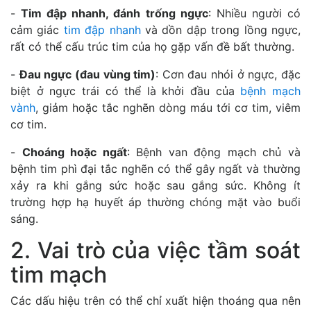
-
Tim đập nhanh, đánh trống ngực
: Nhiều người có
cảm giác
tim đập nhanh
và dồn dập trong lồng ngực,
rất có thể cấu trúc tim của họ gặp vấn đề bất thường.
-
Đau ngực (đau vùng tim)
: Cơn đau nhói ở ngực, đặc
biệt ở ngực trái có thể là khởi đầu của
bệnh mạch
vành
, giảm hoặc tắc nghẽn dòng máu tới cơ tim, viêm
cơ tim.
-
Choáng hoặc ngất
: Bệnh van động mạch chủ và
bệnh tim phì đại tắc nghẽn có thể gây ngất và thường
xảy ra khi gắng sức hoặc sau gắng sức. Không ít
trường hợp hạ huyết áp thường chóng mặt vào buổi
sáng.
2. Vai trò của việc tầm soát
tim mạch
Các dấu hiệu trên có thể chỉ xuất hiện thoáng qua nên