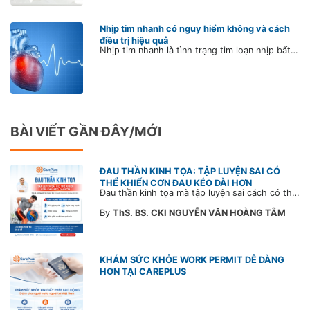
Nhịp tim nhanh có nguy hiểm không và cách
điều trị hiệu quả
Nhịp tim nhanh là tình trạng tim loạn nhịp bất thường, đập thình thịch hoặc rung gây hồi hộp, đánh trống ngực trong vòng vài giây hoặc vài phút. Tim đập nhanh có thể vô hại nhưng cũng có thể là dấu hiệu cảnh báo nhiều bệnh lý tiềm ẩn, nguy hiểm nếu không điều trị sớm. Vậy nhịp tim bao nhiêu là nhanh? Cách điều trị và kiểm soát nhịp tim hiệu quả?
BÀI VIẾT GẦN ĐÂY/MỚI
ĐAU THẦN KINH TỌA: TẬP LUYỆN SAI CÓ
THỂ KHIẾN CƠN ĐAU KÉO DÀI HƠN
Đau thần kinh tọa mà tập luyện sai cách có thể khiến cơn đau trở nặng và kéo dài thời gian hồi phục. Tham khảo chia sẻ của Bác sĩ CarePlus để nắm các động tác cần tránh và có góc nhìn đúng về phương pháp điều trị phù hợp trong bài viết sau.
By
ThS. BS. CKI NGUYỄN VĂN HOÀNG TÂM
KHÁM SỨC KHỎE WORK PERMIT DỄ DÀNG
HƠN TẠI CAREPLUS