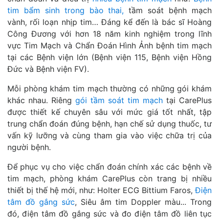
tim bẩm sinh trong bào thai,
tầm soát bệnh mạch
vành, rối loạn nhịp tim… Đáng kể đến là bác sĩ Hoàng
Công Đương với hơn 18 năm kinh nghiệm trong lĩnh
vực Tim Mạch và Chẩn Đoán Hình Ảnh bệnh tim mạch
tại các Bệnh viện lớn (Bệnh viện 115, Bệnh viện Hồng
Đức và Bệnh viện FV).
Mỗi phòng khám tim mạch thường có những gói khám
khác nhau. Riêng
gói tầm soát tim mạch
tại CarePlus
được thiết kế chuyên sâu với mức giá tốt nhất, tập
trung chẩn đoán đúng bệnh, hạn chế sử dụng thuốc, tư
vấn kỹ lưỡng và cùng tham gia vào việc chữa trị của
người bệnh.
Để phục vụ cho việc chẩn đoán chính xác các bệnh về
tim mạch, phòng khám CarePlus còn trang bị nhiều
thiết bị thế hệ mới, như: Holter ECG Bittium Faros,
Điện
tâm đồ gắng sức
, Siêu âm tim Doppler màu... Trong
đó, điện tâm đồ gắng sức và đo điện tâm đồ liên tục