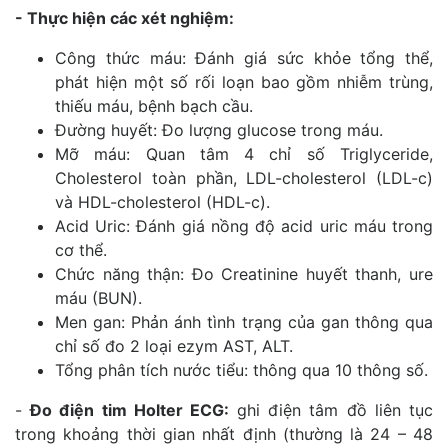
- Thực hiện các xét nghiệm:
Công thức máu: Đánh giá sức khỏe tổng thể,
phát hiện một số rối loạn bao gồm nhiễm trùng,
thiếu máu, bệnh bạch cầu.
Đường huyết: Đo lượng glucose trong máu.
Mỡ máu: Quan tâm 4 chỉ số Triglyceride,
Cholesterol toàn phần, LDL-cholesterol (LDL-c)
và HDL-cholesterol (HDL-c).
Acid Uric: Đánh giá nồng độ acid uric máu trong
cơ thể.
Chức năng thận: Đo Creatinine huyết thanh, ure
máu (BUN).
Men gan: Phản ánh tình trạng của gan thông qua
chỉ số đo 2 loại ezym AST, ALT.
Tổng phân tích nước tiểu: thông qua 10 thông số.
-
Đo điện tim Holter ECG:
ghi điện tâm đồ liên tục
trong khoảng thời gian nhất định (thường là 24 – 48