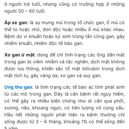
ở người trẻ tuổi, nhưng cũng có trường hợp ở những
người 50 – 60 tuổi.
Áp xe gan
: là sự mưng mủ trong tổ chức gan, ổ mủ có
thể to hoặc nhỏ, đơn độc hoặc nhiều ổ mủ khác nhau.
Bệnh do vi khuẩn hoặc ký sinh trùng tấn công gan, gây
nhiễm khuẩn, nhiễm độc tế bào gan.
Xơ gan ứ mật
: dùng để chỉ tình trạng các ống dẫn mật
trong gan bị viêm nhiễm và tắc nghẽn, dịch mật không
được lưu thông, khiến sắc tố mật bilirubin trong dịch
mật tích tụ, gây vàng da, xơ gan và suy gan.
Ung thư gan
: là tình trạng các tế bào ác tính phát sinh
từ các mô trong gan. Đây là căn bệnh rất nguy hiểm,
có thể gây ra nhiều biến chứng như di căn qua phổi,
xương, não, khoang ngực, có tiên lượng vô cùng xấu.
Hầu hết những người phát hiện ra bệnh thường chỉ
sống được từ 3 – 6 tháng, khoảng 1% có thể sống đến
5 năm.