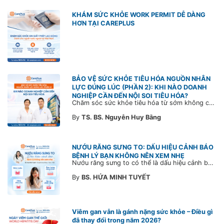
KHÁM SỨC KHỎE WORK PERMIT DỄ DÀNG
HƠN TẠI CAREPLUS
BẢO VỆ SỨC KHỎE TIÊU HÓA NGUỒN NHÂN
LỰC ĐÚNG LÚC (PHẦN 2): KHI NÀO DOANH
NGHIỆP CẦN ĐẾN NỘI SOI TIÊU HÓA?
Chăm sóc sức khỏe tiêu hóa từ sớm không chỉ giúp phát hiện bệnh kịp thời mà còn góp phần xây dựng đội ngũ khỏe mạnh, ổn định và gắn bó lâu dài. CarePlus sẵn sàng đồng hành cùng doanh nghiệp trong việc thiết kế chương trình chăm sóc sức khỏe phù hợp theo từng nhân sự, nhằm tối ưu hiệu quả đầu tư phúc lợi và phát triển nguồn nhân lực bền vững.
By
TS. BS. Nguyễn Huy Bằng
NƯỚU RĂNG SƯNG TO: DẤU HIỆU CẢNH BÁO
BỆNH LÝ BẠN KHÔNG NÊN XEM NHẸ
Nướu răng sưng to có thể là dấu hiệu cảnh báo bệnh lý răng miệng. Cùng Bác sĩ CarePlus tìm hiểu nguyên nhân, triệu chứng và thời điểm cần đi khám bác sĩ trong bài viết dưới đây.
By
BS. HỨA MINH TUYẾT
Viêm gan vẫn là gánh nặng sức khỏe – Điều gì
đã thay đổi trong năm 2026?