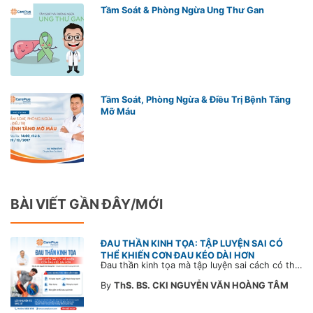
Tầm Soát & Phòng Ngừa Ung Thư Gan
Tầm Soát, Phòng Ngừa & Điều Trị Bệnh Tăng
Mỡ Máu
BÀI VIẾT GẦN ĐÂY/MỚI
ĐAU THẦN KINH TỌA: TẬP LUYỆN SAI CÓ
THỂ KHIẾN CƠN ĐAU KÉO DÀI HƠN
Đau thần kinh tọa mà tập luyện sai cách có thể khiến cơn đau trở nặng và kéo dài thời gian hồi phục. Tham khảo chia sẻ của Bác sĩ CarePlus để nắm các động tác cần tránh và có góc nhìn đúng về phương pháp điều trị phù hợp trong bài viết sau.
By
ThS. BS. CKI NGUYỄN VĂN HOÀNG TÂM