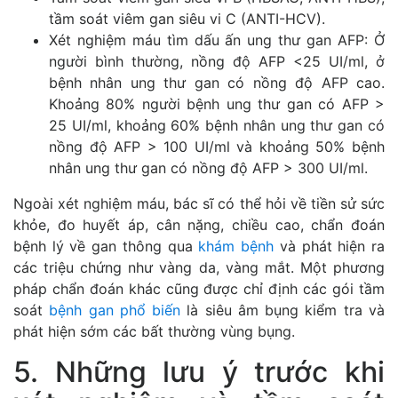
tầm soát viêm gan siêu vi C (ANTI-HCV).
Xét nghiệm máu tìm dấu ấn ung thư gan AFP: Ở
người bình thường, nồng độ AFP <25 UI/ml, ở
bệnh nhân ung thư gan có nồng độ AFP cao.
Khoảng 80% người bệnh ung thư gan có AFP >
25 UI/ml, khoảng 60% bệnh nhân ung thư gan có
nồng độ AFP > 100 UI/ml và khoảng 50% bệnh
nhân ung thư gan có nồng độ AFP > 300 UI/ml.
Ngoài xét nghiệm máu, bác sĩ có thể hỏi về tiền sử sức
khỏe, đo huyết áp, cân nặng, chiều cao, chẩn đoán
bệnh lý về gan thông qua
khám bệnh
và phát hiện ra
các triệu chứng như vàng da, vàng mắt. Một phương
pháp chẩn đoán khác cũng được chỉ định các gói tầm
soát
bệnh gan phổ biến
là siêu âm bụng kiểm tra và
phát hiện sớm các bất thường vùng bụng.
5. Những lưu ý trước khi