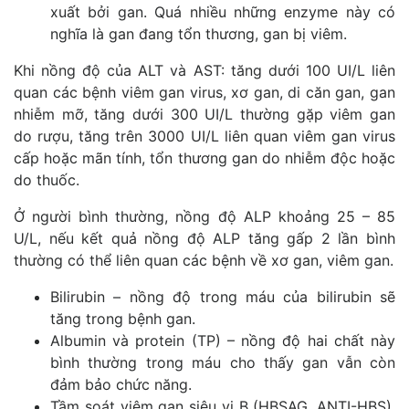
xuất bởi gan. Quá nhiều những enzyme này có
nghĩa là gan đang tổn thương, gan bị viêm.
Khi nồng độ của ALT và AST: tăng dưới 100 UI/L liên
quan các bệnh viêm gan virus, xơ gan, di căn gan, gan
nhiễm mỡ, tăng dưới 300 UI/L thường gặp viêm gan
do rượu, tăng trên 3000 UI/L liên quan viêm gan virus
cấp hoặc mãn tính, tổn thương gan do nhiễm độc hoặc
do thuốc.
Ở người bình thường, nồng độ ALP khoảng 25 – 85
U/L, nếu kết quả nồng độ ALP tăng gấp 2 lần bình
thường có thể liên quan các bệnh về xơ gan, viêm gan.
Bilirubin – nồng độ trong máu của bilirubin sẽ
tăng trong bệnh gan.
Albumin và protein (TP) – nồng độ hai chất này
bình thường trong máu cho thấy gan vẫn còn
đảm bảo chức năng.
Tầm soát viêm gan siêu vi B (HBSAG, ANTI-HBS),