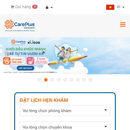
VI
Giỏ hàng
0
ĐẶT LỊCH HẸN KHÁM