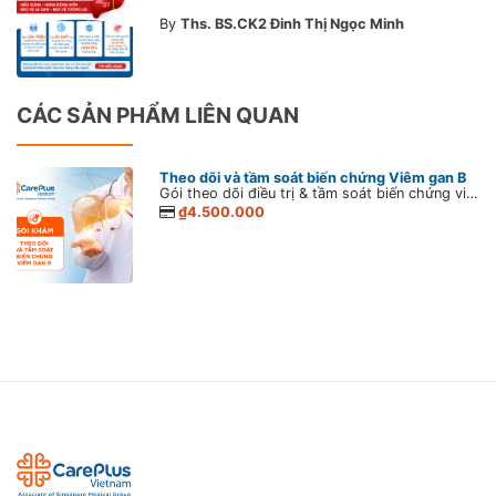
By
Ths. BS.CK2 Đinh Thị Ngọc Minh
CÁC SẢN PHẨM LIÊN QUAN
Theo dõi và tầm soát biến chứng Viêm gan B
Gói theo dõi điều trị & tầm soát biến chứng viêm gan B được CarePlus xây dựng dành riêng cho những người đã từng được chẩn đoán nhiễm virus viêm gan siêu vi B, C và các bệnh về gan trước đây. Nếu đã bị nhiễm virus viêm gan hoặc mắc các bệnh về gan thì việc được xây dựng kế hoạch và phác đồ điều trị phù hợp rất quan trọng để theo dõi các biến chứng nguy hiểm của bệnh như đánh giá nguy cơ xơ gan, ung thư gan,…
₫4.500.000