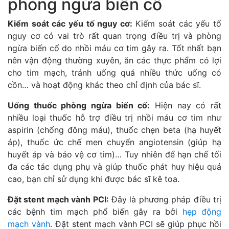
phòng ngừa biến cố
Kiểm soát các yếu tố nguy cơ:
Kiểm soát các yếu tố
nguy cơ có vai trò rất quan trọng điều trị và phòng
ngừa biến cố do nhồi máu cơ tim gây ra. Tốt nhất bạn
nên vận động thường xuyên, ăn các thực phẩm có lợi
cho tim mạch, tránh uống quá nhiều thức uống có
cồn… và hoạt động khác theo chỉ định của bác sĩ.
Uống thuốc phòng ngừa biến cố:
Hiện nay có rất
nhiều loại thuốc hỗ trợ điều trị nhồi máu cơ tim như
aspirin (chống đông máu), thuốc chẹn beta (hạ huyết
áp), thuốc ức chế men chuyển angiotensin (giúp hạ
huyết áp và bảo vệ cơ tim)… Tuy nhiên để hạn chế tối
đa các tác dụng phụ và giúp thuốc phát huy hiệu quả
cao, bạn chỉ sử dụng khi được bác sĩ kê toa.
Đặt stent mạch vành PCI:
Đây là phương pháp điều trị
các bệnh tim mạch phổ biến gây ra bởi
hẹp động
mạch vành
. Đặt stent mạch vành PCI sẽ giúp phục hồi