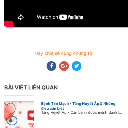
Hãy chia sẻ cùng chúng tôi
BÀI VIẾT LIÊN QUAN
Bệnh Tim Mạch - Tăng Huyết Áp & Những
điều cần biết
Tăng Huyết Áp - Căn bệnh được mệnh danh là kẻ giết người thầm lặng SỐ 1. Dù bạn có đang bị tăng huyết áp hay không, hãy dành ít phút cập nhật kiến thức về căn bệnh này ngay để bảo vệ sức khỏe cho chính mình và những người thân yêu, bằng cách lắng nghe những chia sẻ của Bs. Trần Lê Vũ để hiểu rõ hơn về nguyên nhân, cách điều trị và phòng ngừa bệnh.