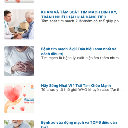
KHÁM VÀ TẦM SOÁT TIM MẠCH ĐỊNH KỲ,
TRÁNH NHIỀU HẬU QUẢ ĐÁNG TIẾC
Tầm soát tim mạch 2 lần/năm có thể giúp phát hiện các nguy cơ bệnh lý tim mạch. Vậy khám tim mạch ở TPHCM nên đến địa chỉ nào tốt?
Bệnh tim mạch là gì? Dấu hiệu sớm nhất và
cách điều trị
Tim mạch là bệnh lý xuất hiện âm thầm nhưng để lại nhiều hậu quả nghiêm trọng đối với tính mạng. Trong những năm trở lại đây, tỷ lệ tử vong do các bệnh tim mạch ngày một tăng ở các nước đang phát triển, trong đó có Việt Nam. Hiện nay, trung bình cứ 4 người lớn ở Việt Nam, có ít nhất 1 – 2 người đã mang nguy cơ mắc bệnh tim mạch. Vậy bệnh tim mạch là gì? Dấu hiệu sớm nhất và cách phòng ngừa như thế nào?
Hãy Sống Nhạt Vì 1 Trái Tim Khỏe Mạnh
Tổ chức y tế thế giới WHO khuyến cáo: “Ăn ít hơn 5g muối/ngày sẽ giúp giảm nguy cơ mắc bệnh tim mạch, đột quỵ, tăng huyết áp và bệnh mạch vành...” Trong khi đó, lượng muối tiêu thụ của người Việt hiện đang ở mức 9g muối/ngày (x2 lần so với khuyến cáo của WHO). Đó cũng là lý do tại sao bệnh tim mạch là nguyên nhân gây tử vong hàng đầu ở nước ta.
Bệnh xơ vữa động mạch và TOP 6 điều cần
biết