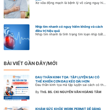
Xơ vữa động mạch là bệnh lý vô cùng nguy hiểm bởi người mắc bệnh hầu như không có biểu hiện gì cho đến khi bệnh đã trở nặng. Tuy nhiên, chính sự diễn biến âm thầm này là nguyên nhân khiến nhiều người đứng trước nguy cơ bị đau tim, đột quỵ, cắt cụt chân, tàn tật và thậm chí tử vong.
Nhịp tim nhanh có nguy hiểm không và cách
điều trị hiệu quả
Nhịp tim nhanh là tình trạng tim loạn nhịp bất thường, đập thình thịch hoặc rung gây hồi hộp, đánh trống ngực trong vòng vài giây hoặc vài phút. Tim đập nhanh có thể vô hại nhưng cũng có thể là dấu hiệu cảnh báo nhiều bệnh lý tiềm ẩn, nguy hiểm nếu không điều trị sớm. Vậy nhịp tim bao nhiêu là nhanh? Cách điều trị và kiểm soát nhịp tim hiệu quả?
BÀI VIẾT GẦN ĐÂY/MỚI
ĐAU THẦN KINH TỌA: TẬP LUYỆN SAI CÓ
THỂ KHIẾN CƠN ĐAU KÉO DÀI HƠN
Đau thần kinh tọa mà tập luyện sai cách có thể khiến cơn đau trở nặng và kéo dài thời gian hồi phục. Tham khảo chia sẻ của Bác sĩ CarePlus để nắm các động tác cần tránh và có góc nhìn đúng về phương pháp điều trị phù hợp trong bài viết sau.
By
ThS. BS. CKI NGUYỄN VĂN HOÀNG TÂM
KHÁM SỨC KHỎE WORK PERMIT DỄ DÀNG