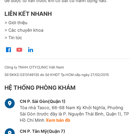
để được tư vấn trước khi có bất cứ hành động nào.
LIÊN KẾT NHANH
> Giới thiệu
> Các chuyên khoa
> Tin tức
Công ty TNHH CITYCLINIC Việt Nam
Số ĐKKD 0313149135 do Sở KHĐT Tp.HCM cấp ngày 27/02/2015
HỆ THỐNG PHÒNG KHÁM
CN P. Sài Gòn(Quận 1)
Tòa nhà Tasco, 66-68 Nam Kỳ Khởi Nghĩa, Phường
Sài Gòn (trước đây là P. Nguyễn Thái Bình, Quận 1), TP
Hồ Chí Minh
Xem bản đồ
CN P. Tân Mỹ(Quận 7)