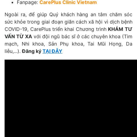
Fanpage:
CarePlus Clinic Vietnam
Ngoài ra, để giúp Quý khách hàng an tâm chăm sóc
sức khỏe trong giai đoạn giãn cách xã hội vì dịch bệnh
COVID-19, CarePlus triển khai Chương trình
KHÁM TƯ
VẤN TỪ XA
với đội ngũ bác sĩ ở các chuyên khoa (Tim
mạch, Nhi khoa, Sản Phụ khoa, Tai Mũi Họng, Da
liễu,...).
Đăng ký
TẠI ĐÂY