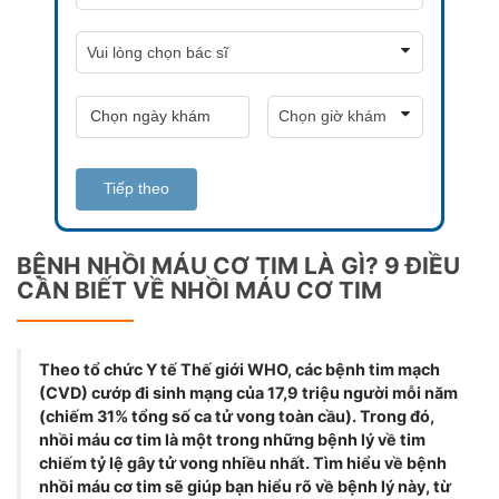
Tiếp theo
BỆNH NHỒI MÁU CƠ TIM LÀ GÌ? 9 ĐIỀU
CẦN BIẾT VỀ NHỒI MÁU CƠ TIM
Theo tổ chức Y tế Thế giới WHO, các bệnh tim mạch
(CVD) cướp đi sinh mạng của 17,9 triệu người mỗi năm
(chiếm 31% tổng số ca tử vong toàn cầu). Trong đó,
nhồi máu cơ tim là một trong những bệnh lý về tim
chiếm tỷ lệ gây tử vong nhiều nhất. Tìm hiểu về bệnh
nhồi máu cơ tim sẽ giúp bạn hiểu rõ về bệnh lý này, từ