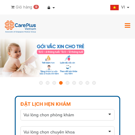
VI
Giỏ hàng
0
ĐẶT LỊCH HẸN KHÁM