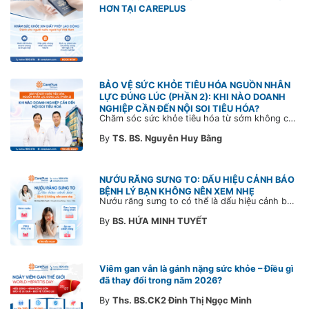
HƠN TẠI CAREPLUS
BẢO VỆ SỨC KHỎE TIÊU HÓA NGUỒN NHÂN
LỰC ĐÚNG LÚC (PHẦN 2): KHI NÀO DOANH
NGHIỆP CẦN ĐẾN NỘI SOI TIÊU HÓA?
Chăm sóc sức khỏe tiêu hóa từ sớm không chỉ giúp phát hiện bệnh kịp thời mà còn góp phần xây dựng đội ngũ khỏe mạnh, ổn định và gắn bó lâu dài. CarePlus sẵn sàng đồng hành cùng doanh nghiệp trong việc thiết kế chương trình chăm sóc sức khỏe phù hợp theo từng nhân sự, nhằm tối ưu hiệu quả đầu tư phúc lợi và phát triển nguồn nhân lực bền vững.
By
TS. BS. Nguyễn Huy Bằng
NƯỚU RĂNG SƯNG TO: DẤU HIỆU CẢNH BÁO
BỆNH LÝ BẠN KHÔNG NÊN XEM NHẸ
Nướu răng sưng to có thể là dấu hiệu cảnh báo bệnh lý răng miệng. Cùng Bác sĩ CarePlus tìm hiểu nguyên nhân, triệu chứng và thời điểm cần đi khám bác sĩ trong bài viết dưới đây.
By
BS. HỨA MINH TUYẾT
Viêm gan vẫn là gánh nặng sức khỏe – Điều gì
đã thay đổi trong năm 2026?
By
Ths. BS.CK2 Đinh Thị Ngọc Minh