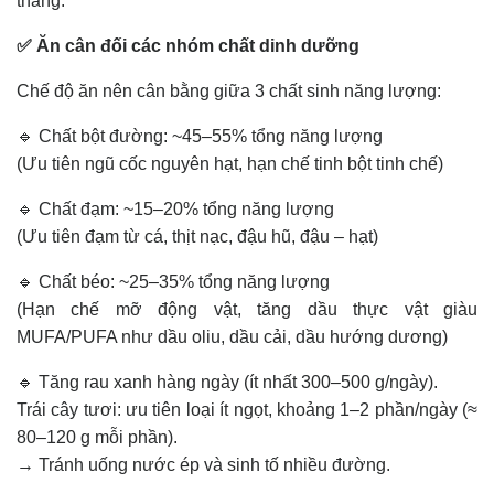
tháng.
✅ Ăn cân đối các nhóm chất dinh dưỡng
Chế độ ăn nên cân bằng giữa 3 chất sinh năng lượng:
🔹 Chất bột đường: ~45–55% tổng năng lượng
(Ưu tiên ngũ cốc nguyên hạt, hạn chế tinh bột tinh chế)
🔹 Chất đạm: ~15–20% tổng năng lượng
(Ưu tiên đạm từ cá, thịt nạc, đậu hũ, đậu – hạt)
🔹 Chất béo: ~25–35% tổng năng lượng
(Hạn chế mỡ động vật, tăng dầu thực vật giàu
MUFA/PUFA như dầu oliu, dầu cải, dầu hướng dương)
🔹 Tăng rau xanh hàng ngày (ít nhất 300–500 g/ngày).
Trái cây tươi: ưu tiên loại ít ngọt, khoảng 1–2 phần/ngày (≈
80–120 g mỗi phần).
→ Tránh uống nước ép và sinh tố nhiều đường.