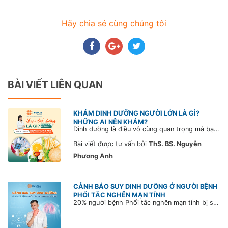
Hãy chia sẻ cùng chúng tôi
BÀI VIẾT LIÊN QUAN
KHÁM DINH DƯỠNG NGƯỜI LỚN LÀ GÌ?
NHỮNG AI NÊN KHÁM?
Dinh dưỡng là điều vô cùng quan trọng mà bạn không nên bỏ qua. Không chỉ dừng lại ở việc cải thiện vóc dáng mà còn giúp bạn làm chủ cuộc sống khỏe mạnh, tốt đẹp hơn bằng cách thực hiện chế độ ăn uống đầy đủ các chất dinh dưỡng để “kéo dài tuổi thọ”.
Bài viết được tư vấn bởi
ThS. BS. Nguyễn
Phương Anh
CẢNH BÁO SUY DINH DƯỠNG Ở NGƯỜI BỆNH
PHỔI TẮC NGHẼN MẠN TÍNH
20% người bệnh Phổi tắc nghẽn mạn tính bị sụt cân, thiếu hụt vitamin và protein, thậm chí suy dinh dưỡng. Đây là tình trạng đáng lưu ý, vì có thể dẫn đến suy giảm khả năng miễn dịch và thúc đẩy bệnh trở nặng.