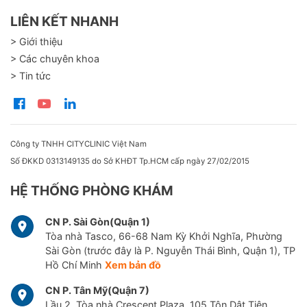
LIÊN KẾT NHANH
> Giới thiệu
> Các chuyên khoa
> Tin tức
Công ty TNHH CITYCLINIC Việt Nam
Số ĐKKD 0313149135 do Sở KHĐT Tp.HCM cấp ngày 27/02/2015
HỆ THỐNG PHÒNG KHÁM
CN P. Sài Gòn(Quận 1)
Tòa nhà Tasco, 66-68 Nam Kỳ Khởi Nghĩa, Phường
Sài Gòn (trước đây là P. Nguyễn Thái Bình, Quận 1), TP
Hồ Chí Minh
Xem bản đồ
CN P. Tân Mỹ(Quận 7)
Lầu 2, Tòa nhà Crescent Plaza, 105 Tôn Dật Tiên,