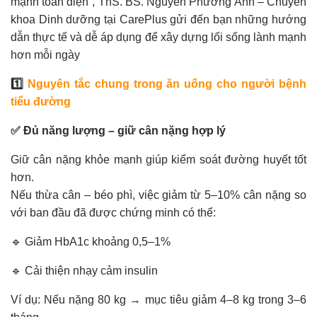
mạnh toàn diện”, ThS. BS. Nguyễn Phương Anh – Chuyên
khoa Dinh dưỡng tại CarePlus gửi đến bạn những hướng
dẫn thực tế và dễ áp dụng để xây dựng lối sống lành mạnh
hơn mỗi ngày
1️⃣
Nguyên tắc chung trong ăn uống cho người bệnh
tiểu đường
✅ Đủ năng lượng – giữ cân nặng hợp lý
Giữ cân nặng khỏe mạnh giúp kiểm soát đường huyết tốt
hơn.
Nếu thừa cân – béo phì, việc giảm từ 5–10% cân nặng so
với ban đầu đã được chứng minh có thể:
🔹 Giảm HbA1c khoảng 0,5–1%
🔹 Cải thiện nhạy cảm insulin
Ví dụ: Nếu nặng 80 kg → mục tiêu giảm 4–8 kg trong 3–6