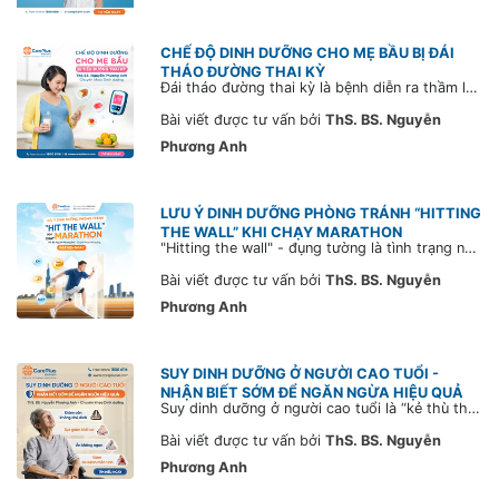
CHẾ ĐỘ DINH DƯỠNG CHO MẸ BẦU BỊ ĐÁI
THÁO ĐƯỜNG THAI KỲ
Đái tháo đường thai kỳ là bệnh diễn ra thầm lặng, có thể xảy đến với bất kỳ mẹ bầu nào, dẫn đến các vấn đề sức khỏe nguy hiểm cho người mẹ và thai nhi. Để phòng ngừa và cải thiện đái tháo đường thai kỳ ở khía cạnh dinh dưỡng, mời bạn tham khảo bài viết sau.
Bài viết được tư vấn bởi
ThS. BS. Nguyễn
Phương Anh
LƯU Ý DINH DƯỠNG PHÒNG TRÁNH “HITTING
THE WALL” KHI CHẠY MARATHON
"Hitting the wall" - đụng tường là tình trạng người chạy đuối sức đột ngột, cảm giác như có bức tường vô hình ngăn họ tiến về phía trước và phải dừng lại nghỉ ngơi. Tham khảo ngay lời khuyên từ chuyên gia CarePlus để phòng tránh hitting the wall khi chạy bộ.
Bài viết được tư vấn bởi
ThS. BS. Nguyễn
Phương Anh
SUY DINH DƯỠNG Ở NGƯỜI CAO TUỔI -
NHẬN BIẾT SỚM ĐỂ NGĂN NGỪA HIỆU QUẢ
Suy dinh dưỡng ở người cao tuổi là “kẻ thù thầm lặng” gây suy giảm miễn dịch, mất cơ, kéo dài thời gian hồi phục và tăng nguy cơ tử vong. Cùng Bác sĩ CarePlus nhận diện sớm các dấu hiệu để can thiệp kịp thời và bảo vệ sức khỏe cho ông bà- cha mẹ trong bài viết sau.
Bài viết được tư vấn bởi
ThS. BS. Nguyễn
Phương Anh