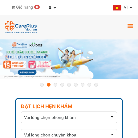
VI
Giỏ hàng
0
ĐẶT LỊCH HẸN KHÁM