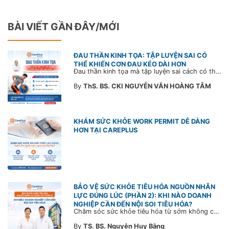
BÀI VIẾT GẦN ĐÂY/MỚI
ĐAU THẦN KINH TỌA: TẬP LUYỆN SAI CÓ
THỂ KHIẾN CƠN ĐAU KÉO DÀI HƠN
Đau thần kinh tọa mà tập luyện sai cách có thể khiến cơn đau trở nặng và kéo dài thời gian hồi phục. Tham khảo chia sẻ của Bác sĩ CarePlus để nắm các động tác cần tránh và có góc nhìn đúng về phương pháp điều trị phù hợp trong bài viết sau.
By
ThS. BS. CKI NGUYỄN VĂN HOÀNG TÂM
KHÁM SỨC KHỎE WORK PERMIT DỄ DÀNG
HƠN TẠI CAREPLUS
BẢO VỆ SỨC KHỎE TIÊU HÓA NGUỒN NHÂN
LỰC ĐÚNG LÚC (PHẦN 2): KHI NÀO DOANH
NGHIỆP CẦN ĐẾN NỘI SOI TIÊU HÓA?
Chăm sóc sức khỏe tiêu hóa từ sớm không chỉ giúp phát hiện bệnh kịp thời mà còn góp phần xây dựng đội ngũ khỏe mạnh, ổn định và gắn bó lâu dài. CarePlus sẵn sàng đồng hành cùng doanh nghiệp trong việc thiết kế chương trình chăm sóc sức khỏe phù hợp theo từng nhân sự, nhằm tối ưu hiệu quả đầu tư phúc lợi và phát triển nguồn nhân lực bền vững.
By
TS. BS. Nguyễn Huy Bằng