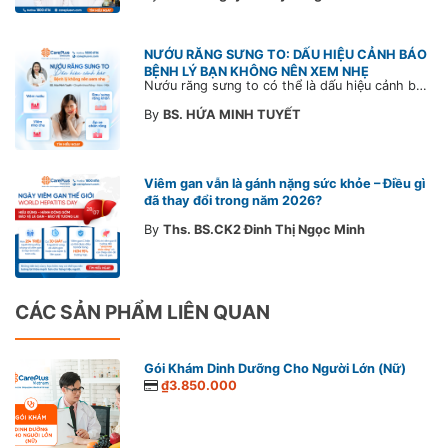
NƯỚU RĂNG SƯNG TO: DẤU HIỆU CẢNH BÁO
BỆNH LÝ BẠN KHÔNG NÊN XEM NHẸ
Nướu răng sưng to có thể là dấu hiệu cảnh báo bệnh lý răng miệng. Cùng Bác sĩ CarePlus tìm hiểu nguyên nhân, triệu chứng và thời điểm cần đi khám bác sĩ trong bài viết dưới đây.
By
BS. HỨA MINH TUYẾT
Viêm gan vẫn là gánh nặng sức khỏe – Điều gì
đã thay đổi trong năm 2026?
By
Ths. BS.CK2 Đinh Thị Ngọc Minh
CÁC SẢN PHẨM LIÊN QUAN
Gói Khám Dinh Dưỡng Cho Người Lớn (Nữ)
₫3.850.000