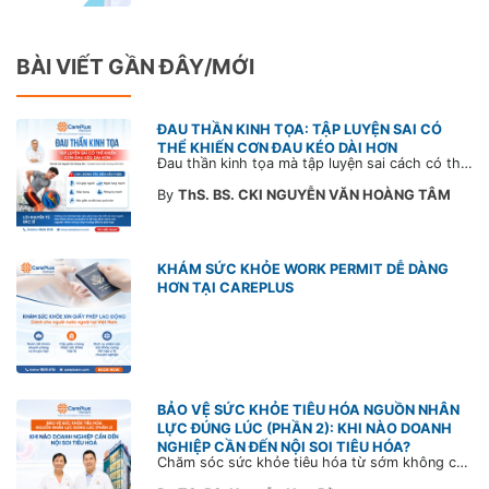
BÀI VIẾT GẦN ĐÂY/MỚI
ĐAU THẦN KINH TỌA: TẬP LUYỆN SAI CÓ
THỂ KHIẾN CƠN ĐAU KÉO DÀI HƠN
Đau thần kinh tọa mà tập luyện sai cách có thể khiến cơn đau trở nặng và kéo dài thời gian hồi phục. Tham khảo chia sẻ của Bác sĩ CarePlus để nắm các động tác cần tránh và có góc nhìn đúng về phương pháp điều trị phù hợp trong bài viết sau.
By
ThS. BS. CKI NGUYỄN VĂN HOÀNG TÂM
KHÁM SỨC KHỎE WORK PERMIT DỄ DÀNG
HƠN TẠI CAREPLUS
BẢO VỆ SỨC KHỎE TIÊU HÓA NGUỒN NHÂN
LỰC ĐÚNG LÚC (PHẦN 2): KHI NÀO DOANH
NGHIỆP CẦN ĐẾN NỘI SOI TIÊU HÓA?
Chăm sóc sức khỏe tiêu hóa từ sớm không chỉ giúp phát hiện bệnh kịp thời mà còn góp phần xây dựng đội ngũ khỏe mạnh, ổn định và gắn bó lâu dài. CarePlus sẵn sàng đồng hành cùng doanh nghiệp trong việc thiết kế chương trình chăm sóc sức khỏe phù hợp theo từng nhân sự, nhằm tối ưu hiệu quả đầu tư phúc lợi và phát triển nguồn nhân lực bền vững.