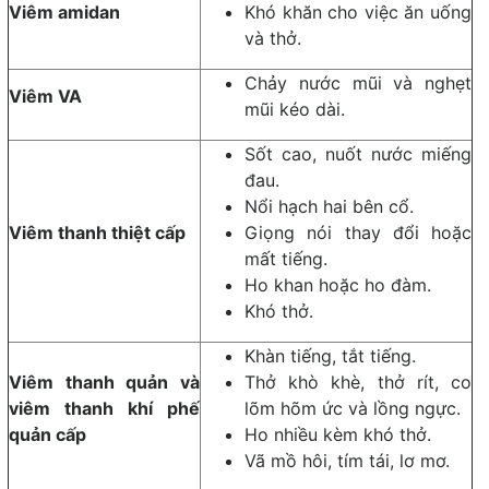
Viêm amidan
Khó khăn cho việc ăn uống
và thở.
Chảy nước mũi và nghẹt
Viêm VA
mũi kéo dài.
Sốt cao, nuốt nước miếng
đau.
Nổi hạch hai bên cổ.
Viêm thanh thiệt cấp
Giọng nói thay đổi hoặc
mất tiếng.
Ho khan hoặc ho đàm.
Khó thở.
Khàn tiếng, tắt tiếng.
Viêm thanh quản và
Thở khò khè, thở rít, co
viêm thanh khí phế
lõm hõm ức và lồng ngực.
quản cấp
Ho nhiều kèm khó thở.
Vã mồ hôi, tím tái, lơ mơ.