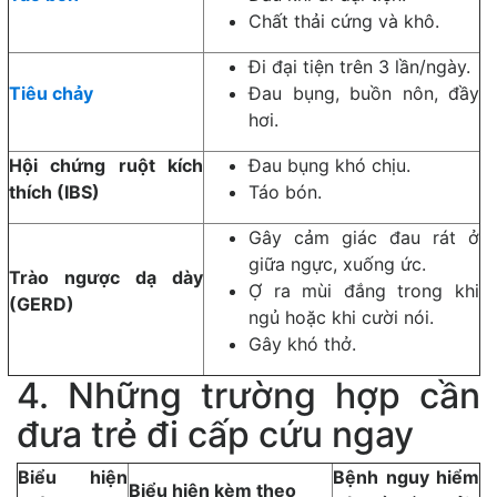
Chất thải cứng và khô.
Đi đại tiện trên 3 lần/ngày.
Tiêu chảy
Đau bụng, buồn nôn, đầy
hơi.
Hội chứng ruột kích
Đau bụng khó chịu.
thích (IBS)
Táo bón.
Gây cảm giác đau rát ở
giữa ngực, xuống ức.
Trào ngược dạ dày
Ợ ra mùi đắng trong khi
(GERD)
ngủ hoặc khi cười nói.
Gây khó thở.
4. Những trường hợp cần
đưa trẻ đi cấp cứu ngay
Biểu hiện
Bệnh nguy hiểm
Biểu hiện kèm theo