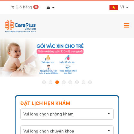
VI
Giỏ hàng
0
ĐẶT LỊCH HẸN KHÁM