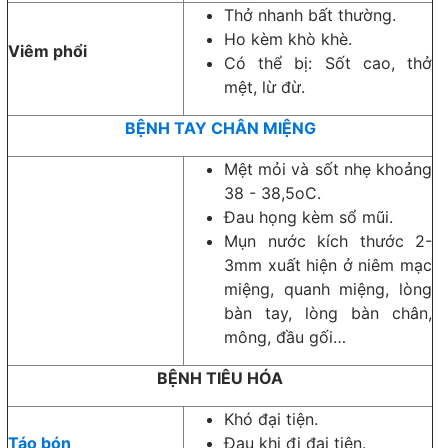
Thở nhanh bất thường.
Ho kèm khò khè.
Viêm phổi
Có thể bị: Sốt cao, thở
mệt, lừ đừ.
BỆNH TAY CHÂN MIỆNG
Mệt mỏi và sốt nhẹ khoảng
38 - 38,5oC.
Đau họng kèm sổ mũi.
Mụn nước kích thước 2-
3mm xuất hiện ở niêm mạc
miệng, quanh miệng, lòng
bàn tay, lòng bàn chân,
mông, đầu gối…
BỆNH TIÊU HÓA
Khó đại tiện.
Táo bón
Đau khi đi đại tiện.