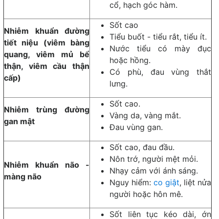
cổ, hạch góc hàm.
Sốt cao
Nhiễm khuẩn đường
Tiểu buốt - tiểu rắt, tiểu ít.
tiết niệu (viêm bàng
Nước tiểu có mày đục
quang, viêm mủ bể
hoặc hồng.
thận, viêm cầu thận
Có phù, đau vùng thắt
cấp)
lưng.
Sốt cao.
Nhiễm trùng đường
Vàng da, vàng mắt.
gan mật
Đau vùng gan.
Sốt cao, đau đầu.
Nôn trớ, người mệt mỏi.
Nhiễm khuẩn não -
Nhạy cảm với ánh sáng.
màng não
Nguy hiểm:
co giật
, liệt nửa
người hoặc hôn mê.
Sốt liên tục kéo dài, ớn