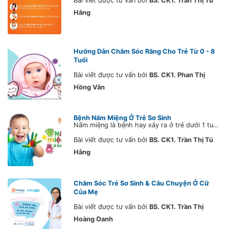
Bài viết được tư vấn bởi
BS. CK1. Trần Thị Tú
Hằng
Hướng Dẫn Chăm Sóc Răng Cho Trẻ Từ 0 - 8
Tuổi
Bài viết được tư vấn bởi
BS. CK1. Phan Thị
Hồng Vân
Bệnh Nấm Miệng Ở Trẻ Sơ Sinh
Nấm miệng là bệnh hay xảy ra ở trẻ dưới 1 tuổi. Bệnh thường lành tính, không dễ lây. Đa số không ảnh hưởng nhiều đến trẻ. Tuy nhiên, bố mẹ đang có bé nhỏ trong độ tuổi này, không nên bỏ qua những thông tin liên quan đến bệnh, để luôn sẵn sàng cho bé sự chăm sóc toàn diện và tốt nhất.
Bài viết được tư vấn bởi
BS. CK1. Trần Thị Tú
Hằng
Chăm Sóc Trẻ Sơ Sinh & Câu Chuyện Ở Cữ
Của Mẹ
Bài viết được tư vấn bởi
BS. CK1. Trần Thị
Hoàng Oanh