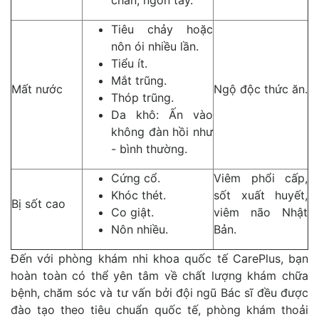
chân, ngón tay.
Tiêu chảy hoặc
nôn ói nhiều lần.
Tiểu ít.
Mắt trũng.
Mất nước
Ngộ độc thức ăn.
Thóp trũng.
Da khô: Ấn vào
không đàn hồi như
- bình thường.
Cứng cổ.
Viêm phổi cấp,
Khóc thét.
sốt xuất huyết,
Bị sốt cao
Co giật.
viêm não Nhật
Nôn nhiều.
Bản.
Đến với phòng khám nhi khoa quốc tế CarePlus, bạn
hoàn toàn có thể yên tâm về chất lượng khám chữa
bệnh, chăm sóc và tư vấn bởi đội ngũ Bác sĩ đều được
đào tạo theo tiêu chuẩn quốc tế, phòng khám thoải