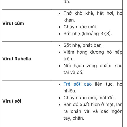
da.
Thở khò khè, hắt hơi, ho
khan.
Virut cúm
Chảy nước mũi.
Sốt nhẹ (khoảng 37,8).
Sốt nhẹ, phát ban.
Viêm họng đường hô hấp
Virut Rubella
trên.
Nổi hạch vùng chẩm, sau
tai và cổ.
Trẻ sốt cao
liên tục, ho
nhiều.
Chảy nước mũi, mắt đỏ.
Virut sởi
Ban đỏ xuất hiện ở mặt, lan
ra chân và và các ngón
tay, chân.