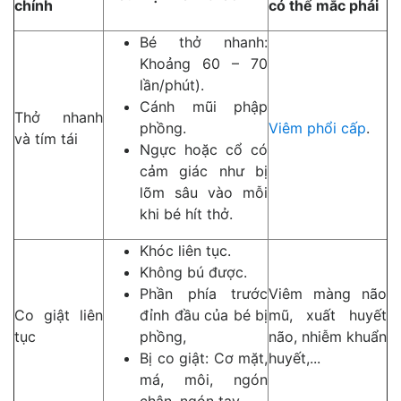
chính
có thể mắc phải
Bé thở nhanh:
Khoảng 60 – 70
lần/phút).
Cánh mũi phập
Thở nhanh
phồng.
Viêm phổi cấp
.
và tím tái
Ngực hoặc cổ có
cảm giác như bị
lõm sâu vào mỗi
khi bé hít thở.
Khóc liên tục.
Không bú được.
Phần phía trước
Viêm màng não
Co giật liên
đỉnh đầu của bé bị
mũ, xuất huyết
tục
phồng,
não, nhiễm khuẩn
Bị co giật: Cơ mặt,
huyết,...
má, môi, ngón