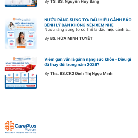
By
TS. BS. Nguyễn Huy Bằng
NƯỚU RĂNG SƯNG TO: DẤU HIỆU CẢNH BÁO
BỆNH LÝ BẠN KHÔNG NÊN XEM NHẸ
Nướu răng sưng to có thể là dấu hiệu cảnh báo bệnh lý răng miệng. Cùng Bác sĩ CarePlus tìm hiểu nguyên nhân, triệu chứng và thời điểm cần đi khám bác sĩ trong bài viết dưới đây.
By
BS. HỨA MINH TUYẾT
Viêm gan vẫn là gánh nặng sức khỏe – Điều gì
đã thay đổi trong năm 2026?
By
Ths. BS.CK2 Đinh Thị Ngọc Minh