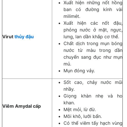
Xuất hiện những nốt hồng
ban có đường kính vài
milimét.
Xuất hiện các nốt đậu,
phỏng nước ở mặt, ngực,
Virut
thủy đậu
lưng, lan dần khắp cơ thể.
Chất dịch trong mụn bóng
nước từ màu trong dần
chuyển sang đục như mụn
mủ.
Mụn đóng vảy.
Sốt cao, chảy nước mũi
nhầy.
Giọng khàn nhẹ và ho
khan.
Viêm Amydal cấp
Mệt mỏi, lừ đừ.
Môi khô, lưỡi bẩn.
Có thể viêm tấy hạch vùng