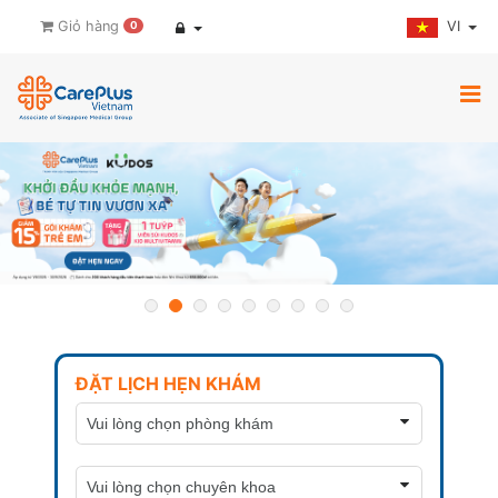
VI
Giỏ hàng
0
ĐẶT LỊCH HẸN KHÁM