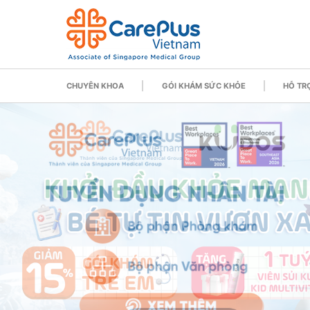
CHUYÊN KHOA
GÓI KHÁM SỨC KHỎE
HỖ TRỢ