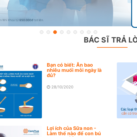
BÁC SĨ TRẢ LỜ
Bạn có biết: Ăn bao
nhiêu muối mỗi ngày là
đủ?
28/10/2020
Lợi ích của Sữa non -
Làm thế nào để con bú