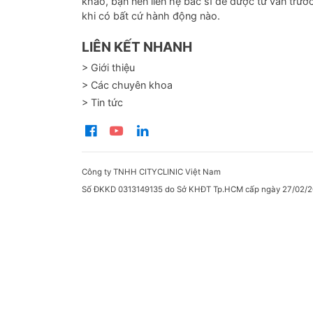
khảo, bạn nên liên hệ bác sĩ để được tư vấn trướ
khi có bất cứ hành động nào.
LIÊN KẾT NHANH
> Giới thiệu
> Các chuyên khoa
> Tin tức
Công ty TNHH CITYCLINIC Việt Nam
Số ĐKKD 0313149135 do Sở KHĐT Tp.HCM cấp ngày 27/02/2