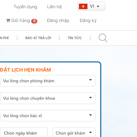
VI
Tuyển dụng
Liên hệ
Giỏ hàng
Đăng nhập
Đăng ký
0
N PHÍ
BÁC SĨ TRẢ LỜI
TIN TỨC
ĐẶT LỊCH HẸN KHÁM