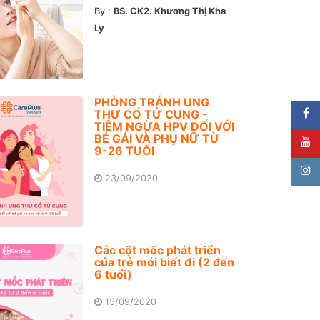
By :
BS. CK2. Khương Thị Kha
Ly
PHÒNG TRÁNH UNG
THƯ CỔ TỬ CUNG -
TIÊM NGỪA HPV ĐỐI VỚI
BÉ GÁI VÀ PHỤ NỮ TỪ
9-26 TUỔI
23/09/2020
Các cột mốc phát triển
của trẻ mới biết đi (2 đến
6 tuổi)
15/09/2020