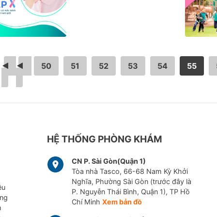
<
…
50
51
52
53
54
55
HỆ THỐNG PHÒNG KHÁM
CN P. Sài Gòn(Quận 1)
Tòa nhà Tasco, 66-68 Nam Kỳ Khởi
Nghĩa, Phường Sài Gòn (trước đây là
ều
P. Nguyễn Thái Bình, Quận 1), TP Hồ
ững
Chí Minh
Xem bản đồ
m