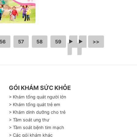
56
57
58
59
…
>
>>
GÓI KHÁM SỨC KHỎE
> Khám tổng quát người lớn
> Khám tổng quát trẻ em
> Khám dinh dưỡng cho trẻ
> Tầm soát ung thư
> Tầm soát bệnh tim mạch
> Các gói khám khác