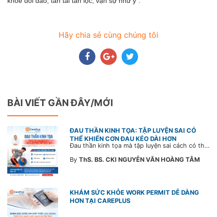
khỏe dồi dào, tấn tài tấn lộc, vạn sự như ý”.
Hãy chia sẻ cùng chúng tôi
BÀI VIẾT GẦN ĐÂY/MỚI
ĐAU THẦN KINH TỌA: TẬP LUYỆN SAI CÓ
THỂ KHIẾN CƠN ĐAU KÉO DÀI HƠN
Đau thần kinh tọa mà tập luyện sai cách có thể khiến cơn đau trở nặng và kéo dài thời gian hồi phục. Tham khảo chia sẻ của Bác sĩ CarePlus để nắm các động tác cần tránh và có góc nhìn đúng về phương pháp điều trị phù hợp trong bài viết sau.
By
ThS. BS. CKI NGUYỄN VĂN HOÀNG TÂM
KHÁM SỨC KHỎE WORK PERMIT DỄ DÀNG
HƠN TẠI CAREPLUS