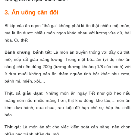
3. Ăn uống cân đối
Bí kíp của ăn ngon “thả ga” không phải là ăn thật nhiều một món,
mà là ăn được nhiều món ngon khác nhau với lượng vừa đủ, hài
hòa. Cụ thể:
Bánh chưng, bánh tét
: Là món ăn truyền thống với đầy đủ thịt,
mỡ, nếp rất giàu năng lượng. Trong một bữa ăn (ví dụ như ăn
sáng) chỉ nên dùng 200g (tương đương khoảng 1/8 của bánh) với
ít dưa muối không nên ăn thêm nguồn tinh bột khác như cơm,
bánh mì, miến, xôi,…
Thịt, cá giàu đạm
: Những món ăn ngày Tết như giò heo nấu
măng nên nấu nhiều măng hơn, thịt kho đông, kho tàu,… nên ăn
kèm dưa hành, dưa chua, rau luộc để hạn chế sự hấp thu chất
béo.
Thịt gà:
Là món ăn tốt cho việc kiểm soát cân nặng, nên chọn
phần nạc tránh phần da, mỡ.