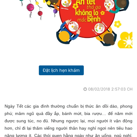
Đặt lịch hẹn khám
08/02/2018 2:57:03 CH
Ngày Tết các gia đình thường chuẩn bị thức ăn dồi dào, phong
phú; mâm ngũ quả đầy ắp, bánh mứt, bia rượu… để năm mới
được sung túc, no đủ. Nhưng ngược lại, mọi người ít vận động
hơn, chỉ đi lại thăm viếng người thân hay nghỉ ngơi nên tiêu hao
năng lượng ít. Các thói quen hằng ngày như ăn uống, ngủ nghỉ,