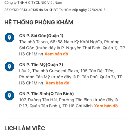
Công ty TNHH CITYCLINIC Việt Nam
Số ĐKKD 0313149135 do Sở KHĐT Tp.HCM cấp ngày 27/02/2015
HỆ THỐNG PHÒNG KHÁM
CN P. Sài Gòn(Quận 1)
Tòa nhà Tasco, 66-68 Nam Kỳ Khởi Nghĩa, Phường
Sài Gòn (trước đây là P. Nguyễn Thái Bình, Quận 1), TP
Hồ Chí Minh
Xem bản đồ
CN P. Tân Mỹ(Quận 7)
Lầu 2, Tòa nhà Crescent Plaza, 105 Tôn Dật Tiên,
Phường Tân Mỹ (trước đây là P. Tân Phú, Quận 7), TP
Hồ Chí Minh.
Xem bản đồ
CN P. Tân Bình(Q.Tân Bình)
107, Đường Tân Hải, Phường Tân Bình (trước đây là
P.13, Quận Tân Bình ), TP Hồ Chí Minh
Xem bản đồ
LỊCH LÀM VIỆC