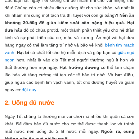
Các loại hạt ngày Tết không chỉ để nhâm nhi cho vui miệng thôi
đâu! Chúng còn có nhiều dinh dưỡng tốt cho sức khỏe, và nhất là
khi nhâm nhi cùng một tách trà thì tuyệt vời còn gì bằng?!
Nên ăn
khoảng 30-50g để giúp kiểm soát cân nặng hiệu quả.
Hạt
dưa hấu
đỏ có chứa protid, một thành phần thiết yếu cho hệ thần
kinh và sự phát triển của cơ, máu và xương. Ăn một vài hạt dưa
hàng ngày có thể làm tăng trí nhớ và bảo vệ khỏi
bệnh tim mạch
vành
.
Hạt bí
có chất tốt cho hệ miễn dịch và giúp bạn có
giấc ngủ
ngon
hơn, nhất là vào dịp Tết mọi người thường ngủ ít hơn và
thất thường hơn mọi ngày.
Hạt hướng dương
có thể làm chậm
lão hóa và tăng cường tái tạo các tế bào trí nhớ. Và
hạt điều
,
giúp ngừa các bệnh tim vạch vành, tốt cho đường huyết và giảm
nguy cơ
đột quỵ
.
2. Uống đủ nước
Ngày Tết chúng ta thường mải vui chơi mà nhiều khi quên cả cơn
khát. Để đảm bảo đủ nước cho cơ thể được thanh lọc và tránh
mất nước nên uống đủ 2 lít nước mỗi ngày.
Ngoài ra, cũng
không nên ăn
quá
nhiều muối.