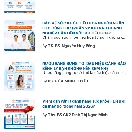
BẢO VỆ SỨC KHỎE TIÊU HÓA NGUỒN NHÂN
LỰC ĐÚNG LÚC (PHẦN 2): KHI NÀO DOANH
NGHIỆP CẦN ĐẾN NỘI SOI TIÊU HÓA?
Chăm sóc sức khỏe tiêu hóa từ sớm không chỉ giúp phát hiện bệnh kịp thời mà còn góp phần xây dựng đội ngũ khỏe mạnh, ổn định và gắn bó lâu dài. CarePlus sẵn sàng đồng hành cùng doanh nghiệp trong việc thiết kế chương trình chăm sóc sức khỏe phù hợp theo từng nhân sự, nhằm tối ưu hiệu quả đầu tư phúc lợi và phát triển nguồn nhân lực bền vững.
By
TS. BS. Nguyễn Huy Bằng
NƯỚU RĂNG SƯNG TO: DẤU HIỆU CẢNH BÁO
BỆNH LÝ BẠN KHÔNG NÊN XEM NHẸ
Nướu răng sưng to có thể là dấu hiệu cảnh báo bệnh lý răng miệng. Cùng Bác sĩ CarePlus tìm hiểu nguyên nhân, triệu chứng và thời điểm cần đi khám bác sĩ trong bài viết dưới đây.
By
BS. HỨA MINH TUYẾT
Viêm gan vẫn là gánh nặng sức khỏe – Điều gì
đã thay đổi trong năm 2026?
By
Ths. BS.CK2 Đinh Thị Ngọc Minh