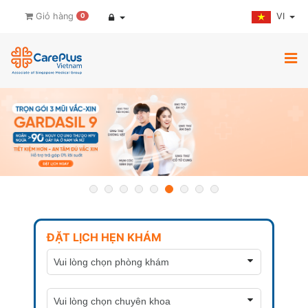
VI
Giỏ hàng
0
ĐẶT LỊCH HẸN KHÁM