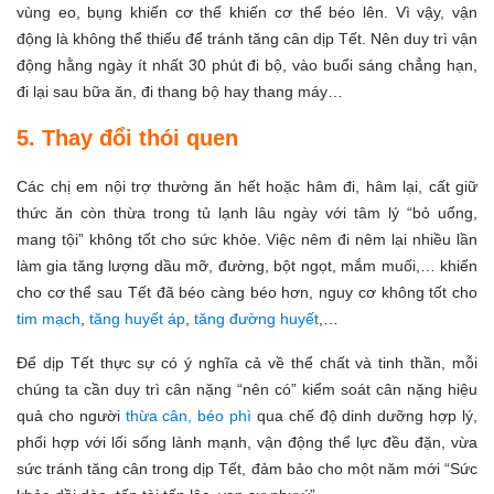
vùng eo, bụng khiến cơ thể khiến cơ thể béo lên. Vì vậy, vận
động là không thể thiếu để tránh tăng cân dịp Tết. Nên duy trì vận
động hằng ngày ít nhất 30 phút đi bộ, vào buổi sáng chẳng hạn,
đi lại sau bữa ăn, đi thang bộ hay thang máy…
5. Thay đổi thói quen
Các chị em nội trợ thường ăn hết hoặc hâm đi, hâm lại, cất giữ
thức ăn còn thừa trong tủ lạnh lâu ngày với tâm lý “bỏ uổng,
mang tội” không tốt cho sức khỏe. Việc nêm đi nêm lại nhiều lần
làm gia tăng lượng dầu mỡ, đường, bột ngọt, mắm muối,… khiến
cho cơ thể sau Tết đã béo càng béo hơn, nguy cơ không tốt cho
tim mạch
,
tăng huyết áp
,
tăng đường huyết
,…
Để dịp Tết thực sự có ý nghĩa cả về thể chất và tinh thần, mỗi
chúng ta cần duy trì cân nặng “nên có” kiểm soát cân nặng hiệu
quả cho người
thừa cân, béo phì
qua chế độ dinh dưỡng hợp lý,
phối hợp với lối sống lành mạnh, vận động thể lực đều đặn, vừa
sức tránh tăng cân trong dịp Tết, đảm bảo cho một năm mới “Sức