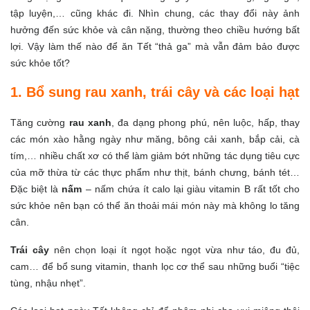
tập luyện,… cũng khác đi. Nhìn chung, các thay đổi này ảnh
hưởng đến sức khỏe và cân nặng, thường theo chiều hướng bất
lợi. Vậy làm thế nào để ăn Tết “thả ga” mà vẫn đảm bảo được
sức khỏe tốt?
1. Bổ sung rau xanh, trái cây và các loại hạt
Tăng cường
rau xanh
, đa dạng phong phú, nên luộc, hấp, thay
các món xào hằng ngày như măng, bông cải xanh, bắp cải, cà
tím,… nhiều chất xơ có thể làm giảm bớt những tác dụng tiêu cực
của mỡ thừa từ các thực phẩm như thịt, bánh chưng, bánh tét…
Đặc biệt là
nấm
– nấm chứa ít calo lại giàu vitamin B rất tốt cho
sức khỏe nên bạn có thể ăn thoải mái món này mà không lo tăng
cân.
Trái cây
nên chọn loại ít ngọt hoặc ngọt vừa như táo, đu đủ,
cam… để bổ sung vitamin, thanh lọc cơ thể sau những buổi “tiệc
tùng, nhậu nhẹt”.