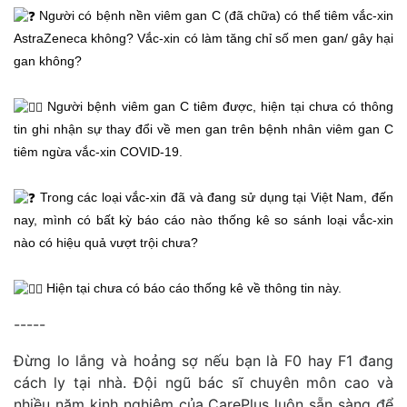
Người có bệnh nền viêm gan C (đã chữa) có thể tiêm vắc-xin
AstraZeneca không? Vắc-xin có làm tăng chỉ số men gan/ gây hại
gan không?
Người bệnh viêm gan C tiêm được, hiện tại chưa có thông
tin ghi nhận sự thay đổi về men gan trên bệnh nhân viêm gan C
tiêm ngừa vắc-xin COVID-19.
Trong các loại vắc-xin đã và đang sử dụng tại Việt Nam, đến
nay, mình có bất kỳ báo cáo nào thống kê so sánh loại vắc-xin
nào có hiệu quả vượt trội chưa?
Hiện tại chưa có báo cáo thống kê về thông tin này.
-----
Đừng lo lắng và hoảng sợ nếu bạn là F0 hay F1 đang
cách ly tại nhà. Đội ngũ bác sĩ chuyên môn cao và
nhiều năm kinh nghiệm của CarePlus luôn sẵn sàng để