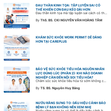
ĐAU THẦN KINH TỌA: TẬP LUYỆN SAI CÓ
THỂ KHIẾN CƠN ĐAU KÉO DÀI HƠN
Đau thần kinh tọa mà tập luyện sai cách có thể khiến cơn đau trở nặng và kéo dài thời gian hồi phục. Tham khảo chia sẻ của Bác sĩ CarePlus để nắm các động tác cần tránh và có góc nhìn đúng về phương pháp điều trị phù hợp trong bài viết sau.
By
ThS. BS. CKI NGUYỄN VĂN HOÀNG TÂM
KHÁM SỨC KHỎE WORK PERMIT DỄ DÀNG
HƠN TẠI CAREPLUS
BẢO VỆ SỨC KHỎE TIÊU HÓA NGUỒN NHÂN
LỰC ĐÚNG LÚC (PHẦN 2): KHI NÀO DOANH
NGHIỆP CẦN ĐẾN NỘI SOI TIÊU HÓA?
Chăm sóc sức khỏe tiêu hóa từ sớm không chỉ giúp phát hiện bệnh kịp thời mà còn góp phần xây dựng đội ngũ khỏe mạnh, ổn định và gắn bó lâu dài. CarePlus sẵn sàng đồng hành cùng doanh nghiệp trong việc thiết kế chương trình chăm sóc sức khỏe phù hợp theo từng nhân sự, nhằm tối ưu hiệu quả đầu tư phúc lợi và phát triển nguồn nhân lực bền vững.
By
TS. BS. Nguyễn Huy Bằng
NƯỚU RĂNG SƯNG TO: DẤU HIỆU CẢNH BÁO
BỆNH LÝ BẠN KHÔNG NÊN XEM NHẸ
Nướu răng sưng to có thể là dấu hiệu cảnh báo bệnh lý răng miệng. Cùng Bác sĩ CarePlus tìm hiểu nguyên nhân, triệu chứng và thời điểm cần đi khám bác sĩ trong bài viết dưới đây.