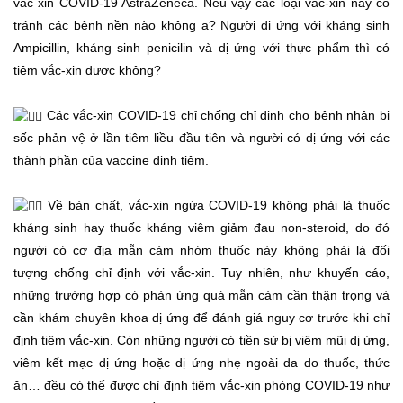
vắc xin COVID-19 AstraZeneca. Nếu vậy các loại vắc-xin này có
tránh các bệnh nền nào không ạ? Người dị ứng với kháng sinh
Ampicillin, kháng sinh penicilin và dị ứng với thực phẩm thì có
tiêm vắc-xin được không?
Các vắc-xin COVID-19 chỉ chống chỉ định cho bệnh nhân bị
sốc phản vệ ở lần tiêm liều đầu tiên và người có dị ứng với các
thành phần của vaccine định tiêm.
Về bản chất, vắc-xin ngừa COVID-19 không phải là thuốc
kháng sinh hay thuốc kháng viêm giảm đau non-steroid, do đó
người có cơ địa mẫn cảm nhóm thuốc này không phải là đối
tượng chống chỉ định với vắc-xin. Tuy nhiên, như khuyến cáo,
những trường hợp có phản ứng quá mẫn cảm cần thận trọng và
cần khám chuyên khoa dị ứng để đánh giá nguy cơ trước khi chỉ
định tiêm vắc-xin. Còn những người có tiền sử bị viêm mũi dị ứng,
viêm kết mạc dị ứng hoặc dị ứng nhẹ ngoài da do thuốc, thức
ăn… đều có thể được chỉ định tiêm vắc-xin phòng COVID-19 như