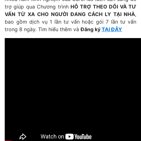
trợ giúp qua
Chương trình
HỖ TRỢ THEO DÕI VÀ TƯ
VẤN TỪ XA CHO NGƯỜI ĐANG CÁCH LY TẠI NHÀ
,
bao gồm dịch vụ 1 lần tư vấn hoặc gói 7 lần tư vấn
trong 8 ngày. Tìm hiểu thêm và
Đăng ký
TẠI ĐÂY