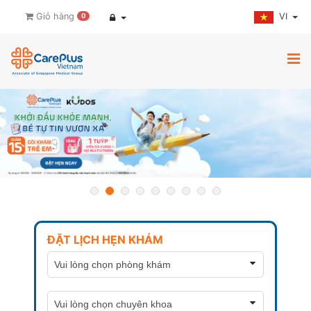
VI
Giỏ hàng
0
ĐẶT LỊCH HẸN KHÁM