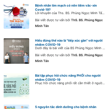
Bệnh nhân tim mạch có nên tiêm vắc-xin
Covid-19?
Lời khuyên của Ths. BS. Phùng Ngọc Minh Tấn cho các bệnh nhân Tim mạch trước khi tiêm ngừa vắc-xin Covid-19.
Bài viết được tư vấn bởi
ThS. BS. Phùng Ngọc
Minh Tấn
Hiểu đúng thế nào là "tiếp xúc gần" với người
nhiễm COVID-19
Dưới đây là bài viết của BS Phùng Ngọc Minh Tấn, xin cung cấp cho tất cả nhân viên có kiến thức đúng để từ đó có những hành động và thái độ đúng trong giai đoạn dịch bệnh.
Bài viết được tư vấn bởi
ThS. BS. Phùng Ngọc
Minh Tấn
Bài tập phục hồi chức năng PHỔI cho người
nhiễm COVID-19
Phục hồi chức năng phổi rất cần thiết ở người sau điều trị COVID-19. Bài tập này cũng có thể sử dụng trong trường hợp mệt mỏi do làm việc liên tục kéo dài, suy giảm chức năng hô hấp mạn tính, giúp làm giảm các triệu chứng khó thở, lo lắng và trầm cảm, cải thiện thể chất và chất lượng cuộc sống. Đây giống như bài thể dục nên mỗi ngày có thể tập một vài lần, mỗi động tác khoảng 8-10 lần.
5 nguyên tắc dinh dưỡng cho bệnh nhân