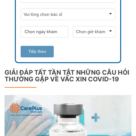
Tiếp theo
GIẢI ĐÁP TẤT TẦN TẬT NHỮNG CÂU HỎI
THƯỜNG GẶP VỀ VẮC XIN COVID-19