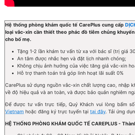
Hệ thống phòng khám quốc tế CarePlus cung cấp
DỊC
loại vắc-xin cần thiết theo phác đồ tiêm chủng khuyế
cho bố mẹ.
Tặng 1-2 lần khám tư vấn từ xa với bác sĩ (trị giá 
An tâm được nhắc hẹn và đặt lịch nhanh chóng;
Không chịu ảnh hưởng của việc tăng giá vắc-xin hoặ
Hỗ trợ thanh toán trả góp linh hoạt lãi suất 0%
CarePlus sử dụng nguồn vắc-xin chất lượng cao, nhập kh
về độ hiệu quả và an toàn, và được bảo quản nghiêm ng
Để được tư vấn trực tiếp, Quý Khách vui lòng bấm s
Vietnam
hoặc đăng ký trực tuyến tại
tại đây
. Tải ứng dụn
HỆ THỐNG PHÒNG KHÁM QUỐC TẾ CAREPLUS - Thành v