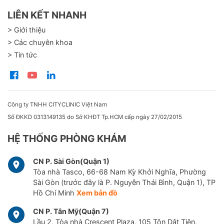
LIÊN KẾT NHANH
> Giới thiệu
> Các chuyên khoa
> Tin tức
Công ty TNHH CITYCLINIC Việt Nam
Số ĐKKD 0313149135 do Sở KHĐT Tp.HCM cấp ngày 27/02/2015
HỆ THỐNG PHÒNG KHÁM
CN P. Sài Gòn(Quận 1)
Tòa nhà Tasco, 66-68 Nam Kỳ Khởi Nghĩa, Phường
Sài Gòn (trước đây là P. Nguyễn Thái Bình, Quận 1), TP
Hồ Chí Minh
Xem bản đồ
CN P. Tân Mỹ(Quận 7)
Lầu 2, Tòa nhà Crescent Plaza, 105 Tôn Dật Tiên,