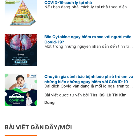
COVID-19 cách ly tại nhà
Nếu bạn đang phải cách ly tại nhà theo diện F0, F1, đừng quên dinh dưỡng là một trong những yếu tố quan trọng giúp bạn có thêm cơ hội vượt qua căn bệnh này. Dinh dưỡng giúp hỗ trợ và cải thiện “hàng rào” bảo vệ cơ thể như tế bào miễn dịch, các kháng thể, da, niêm mạc hô hấp, niêm mạc dạ dày,…
Bão Cytokine nguy hiểm ra sao với người mắc
Covid-19?
Một trong những nguyên nhân dẫn đến tình trạng suy hô hấp nặng và tử vong nhanh chóng ở bệnh nhân COVID-19 là do hiện tượng cơn bão Cytokine (Cytokine storm).
Chuyên gia cảnh báo bệnh béo phì ở trẻ em và
những biến chứng nguy hiểm với COVID-19
Đại dịch Covid vẫn đang là mối lo ngại trên toàn cầu, ở Việt Nam, số ca mắc mới mỗi ngày vẫn tăng, nhờ chủng ngừa mở rộng có vẻ tốc độ tăng ca nhiễm có xu hướng chậm lại. Nhưng bên cạnh đó, đối tượng trẻ em vẫn chưa được bảo vệ bởi vaccine.
Bài viết được tư vấn bởi
Ths. BS. Lê Thị Kim
Dung
BÀI VIẾT GẦN ĐÂY/MỚI