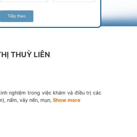
Tiếp theo
THỊ THUỲ LIÊN
)
kinh nghiệm trong việc khám và điều trị các
àm), nấm, vảy nến, mụn,
Show more