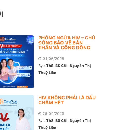
I
PHÒNG NGỪA HIV – CHỦ
ĐỘNG BẢO VỆ BẢN
THÂN VÀ CỘNG ĐỒNG
04/06/2025
By :
ThS. BS CKI. Nguyễn Thị
Thuỳ Liên
HIV KHÔNG PHẢI LÀ DẤU
CHẤM HẾT
29/04/2025
By :
ThS. BS CKI. Nguyễn Thị
Thuỳ Liên