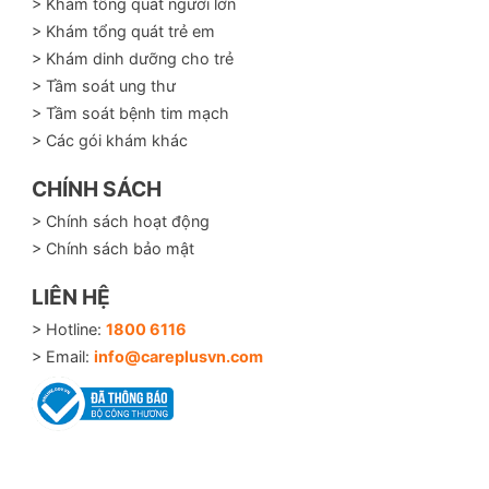
> Khám tổng quát người lớn
> Khám tổng quát trẻ em
> Khám dinh dưỡng cho trẻ
> Tầm soát ung thư
> Tầm soát bệnh tim mạch
> Các gói khám khác
CHÍNH SÁCH
> Chính sách hoạt động
> Chính sách bảo mật
LIÊN HỆ
> Hotline:
1800 6116
> Email:
info@careplusvn.com