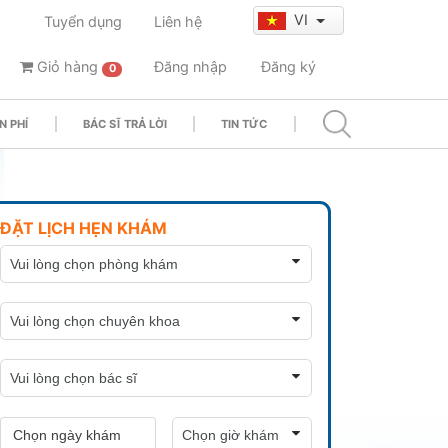
VI
Tuyển dụng
Liên hệ
Giỏ hàng
Đăng nhập
Đăng ký
0
N PHÍ
BÁC SĨ TRẢ LỜI
TIN TỨC
ĐẶT LỊCH HẸN KHÁM