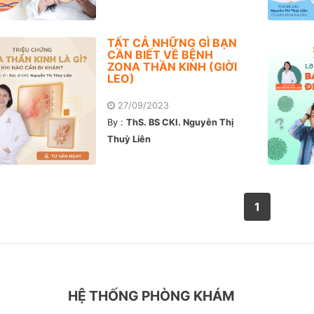
TẤT CẢ NHỮNG GÌ BẠN
CẦN BIẾT VỀ BỆNH
ZONA THẦN KINH (GIỜI
LEO)
27/09/2023
By :
ThS. BS CKI. Nguyễn Thị
Thuỳ Liên
1
HỆ THỐNG PHÒNG KHÁM