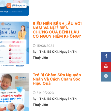
BIỂU HIỆN BỆNH LẬU VỚI
NAM VÀ NỮ? BIẾN
CHỨNG CỦA BỆNH LẬU
CÓ NGUY HIỂM KHÔNG?
15/08/2024
By :
ThS. BS CKI. Nguyễn Thị
Thuỳ Liên
Trẻ Bị Chàm Sữa Nguyên
Nhân Và Cách Chăm Sóc
Hiệu Quả
31/10/2023
By :
ThS. BS CKI. Nguyễn Thị
Thuỳ Liên