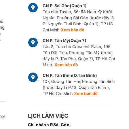
CN P. Sài Gòn(Quận 1)
Tòa nhà Tasco, 66-68 Nam Kỳ Khởi
Nghĩa, Phường Sài Gòn (trước đây là
ều
P. Nguyễn Thái Bình, Quận 1), TP Hồ
ững
Chí Minh
Xem bản đồ
m
c
CN P. Tân Mỹ(Quận 7)
Lầu 2, Tòa nhà Crescent Plaza, 105
Tôn Dật Tiên, Phường Tân Mỹ (trước
đây là P. Tân Phú, Quận 7), TP Hồ Chí
Minh.
Xem bản đồ
CN P. Tân Bình(Q.Tân Bình)
107, Đường Tân Hải, Phường Tân Bình
(trước đây là P.13, Quận Tân Bình ),
TP Hồ Chí Minh
Xem bản đồ
LỊCH LÀM VIỆC
015
Chi nhánh P.Sài Gòn: