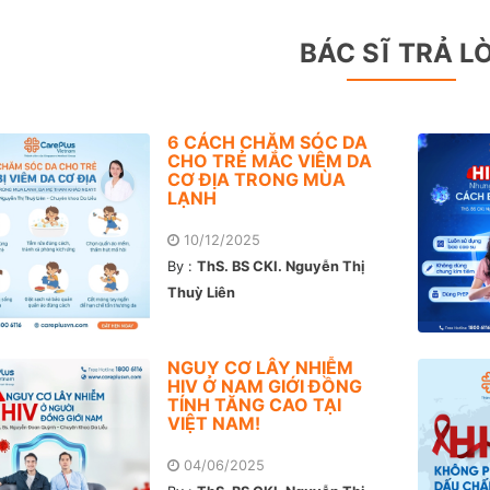
BÁC SĨ TRẢ LỜ
6 CÁCH CHĂM SÓC DA
CHO TRẺ MẮC VIÊM DA
CƠ ĐỊA TRONG MÙA
LẠNH
10/12/2025
By :
ThS. BS CKI. Nguyễn Thị
Thuỳ Liên
NGUY CƠ LÂY NHIỄM
HIV Ở NAM GIỚI ĐỒNG
TÍNH TĂNG CAO TẠI
VIỆT NAM!
04/06/2025