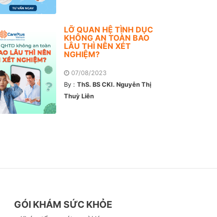
LỠ QUAN HỆ TÌNH DỤC
KHÔNG AN TOÀN BAO
LÂU THÌ NÊN XÉT
NGHIỆM?
07/08/2023
By :
ThS. BS CKI. Nguyễn Thị
Thuỳ Liên
GÓI KHÁM SỨC KHỎE