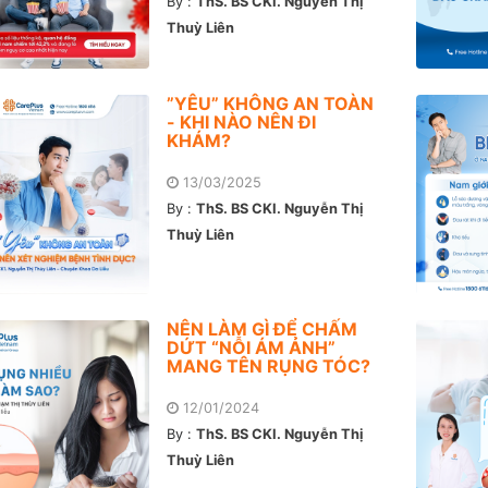
By :
ThS. BS CKI. Nguyễn Thị
Thuỳ Liên
”YÊU” KHÔNG AN TOÀN
- KHI NÀO NÊN ĐI
KHÁM?
13/03/2025
By :
ThS. BS CKI. Nguyễn Thị
Thuỳ Liên
NÊN LÀM GÌ ĐỂ CHẤM
DỨT “NỖI ÁM ẢNH”
MANG TÊN RỤNG TÓC?
12/01/2024
By :
ThS. BS CKI. Nguyễn Thị
Thuỳ Liên