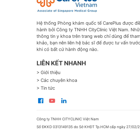
Hệ thống Phòng khám quốc tế CarePlus được đi
hành bởi Công ty TNHH CityClinic Việt Nam. Nh
thông tin y khoa trên trang web chỉ dùng để tha
khảo, bạn nên liên hệ bác sĩ để được tư vấn trướ
khi có bất cứ hành động nào.
LIÊN KẾT NHANH
> Giới thiệu
> Các chuyên khoa
> Tin tức
Công ty TNHH CITYCLINIC Việt Nam
Số ĐKKD 0313149135 do Sở KHĐT Tp.HCM cấp ngày 27/02/2