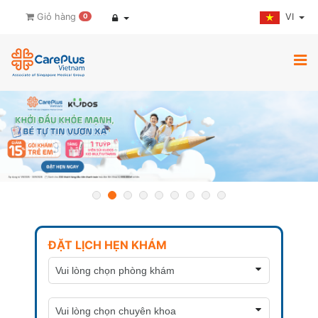
VI
Giỏ hàng
0
ĐẶT LỊCH HẸN KHÁM