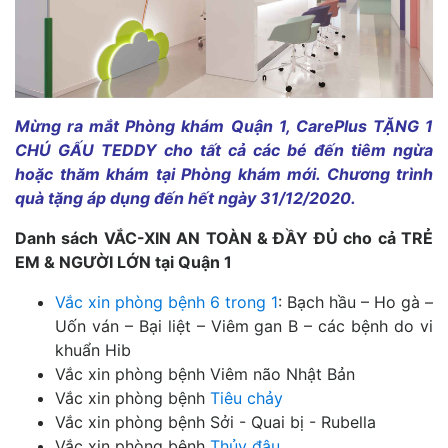
Mừng ra mắt Phòng khám Quận 1, CarePlus TẶNG 1
CHÚ GẤU TEDDY cho tất cả các bé đến tiêm ngừa
hoặc thăm khám tại Phòng khám mới. Chương trình
quà tặng áp dụng đến hết ngày 31/12/2020.
Danh sách VẮC-XIN AN TOÀN & ĐẦY ĐỦ cho cả TRẺ
EM & NGƯỜI LỚN tại Quận 1
Vắc xin phòng bệnh 6 trong 1
: Bạch hầu – Ho gà –
Uốn ván – Bại liệt – Viêm gan B – các bệnh do vi
khuẩn Hib
Vắc xin phòng bệnh Viêm não Nhật Bản
Vắc xin phòng bệnh
Tiêu chảy
Vắc xin phòng bệnh Sởi - Quai bị - Rubella
Vắc xin phòng bệnh
Thủy đậu