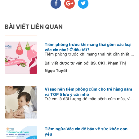
BÀI VIẾT LIÊN QUAN
Tiêm phòng trước khi mang thai gồm các loại
vắc xin nào? Ở đâu tốt?
Tiêm phòng trước khi mang thai rất cần thiết, nhằm giúp mẹ bầu phòng tránh nhiều bệnh lý nguy hiểm như quai bị, thủy đậu, viêm gan B… và đảm bảo thai nhi phát triển khỏe mạnh. Tuy nhiên, hiện nay nhiều chị em vẫn còn chủ quan, chưa chủng ngừa đầy đủ các mũi tiêm trước khi mang thai, gây ảnh hưởng đến sức khỏe của cả mẹ và bé.
Bài viết được tư vấn bởi
BS. CK1. Phạm Thị
Ngọc Tuyết
Vì sao nên tiêm phòng cúm cho trẻ hàng năm
và TOP 5 lưu ý cần nhớ
Trẻ em là đối tượng dễ mắc bệnh cúm mùa, vì vậy bố mẹ nên chủ động tiêm phòng cúm cho trẻ từ 6 tháng tuổi theo đúng lịch để phòng ngừa bệnh hiệu quả nhất.
Tiêm ngừa Vắc xin để bảo vệ sức khỏe con
yêu