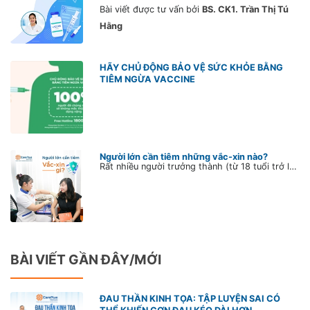
Bài viết được tư vấn bởi
BS. CK1. Trần Thị Tú
Hằng
HÃY CHỦ ĐỘNG BẢO VỆ SỨC KHỎE BẰNG
TIÊM NGỪA VACCINE
Người lớn cần tiêm những vắc-xin nào?
Rất nhiều người trưởng thành (từ 18 tuổi trở lên) nghĩ rằng mình không cần tiêm vắc-xin. Sự thật là, có rất nhiều bệnh truyền nhiễm nguy hiểm luôn rình rập và tấn công người lớn, gây ra những hậu quả đáng tiếc. Theo Tổ chức Y tế Thế giới (WHO), mỗi năm trên thế giới có hơn 1,5 triệu người tử vong vì những bệnh truyền nhiễm có thể phòng ngừa bằng vắc xin.
BÀI VIẾT GẦN ĐÂY/MỚI
ĐAU THẦN KINH TỌA: TẬP LUYỆN SAI CÓ