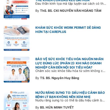
THỂ KHIẾN CƠN ĐAU KÉO DÀI HƠN
Đau thần kinh tọa mà tập luyện sai cách có thể khiến cơn đau trở nặng và kéo dài thời gian hồi phục. Tham khảo chia sẻ của Bác sĩ CarePlus để nắm các động tác cần tránh và có góc nhìn đúng về phương pháp điều trị phù hợp trong bài viết sau.
By
ThS. BS. CKI NGUYỄN VĂN HOÀNG TÂM
KHÁM SỨC KHỎE WORK PERMIT DỄ DÀNG
HƠN TẠI CAREPLUS
BẢO VỆ SỨC KHỎE TIÊU HÓA NGUỒN NHÂN
LỰC ĐÚNG LÚC (PHẦN 2): KHI NÀO DOANH
NGHIỆP CẦN ĐẾN NỘI SOI TIÊU HÓA?
Chăm sóc sức khỏe tiêu hóa từ sớm không chỉ giúp phát hiện bệnh kịp thời mà còn góp phần xây dựng đội ngũ khỏe mạnh, ổn định và gắn bó lâu dài. CarePlus sẵn sàng đồng hành cùng doanh nghiệp trong việc thiết kế chương trình chăm sóc sức khỏe phù hợp theo từng nhân sự, nhằm tối ưu hiệu quả đầu tư phúc lợi và phát triển nguồn nhân lực bền vững.
By
TS. BS. Nguyễn Huy Bằng
NƯỚU RĂNG SƯNG TO: DẤU HIỆU CẢNH BÁO
BỆNH LÝ BẠN KHÔNG NÊN XEM NHẸ
Nướu răng sưng to có thể là dấu hiệu cảnh báo bệnh lý răng miệng. Cùng Bác sĩ CarePlus tìm hiểu nguyên nhân, triệu chứng và thời điểm cần đi khám bác sĩ trong bài viết dưới đây.
By
BS. HỨA MINH TUYẾT