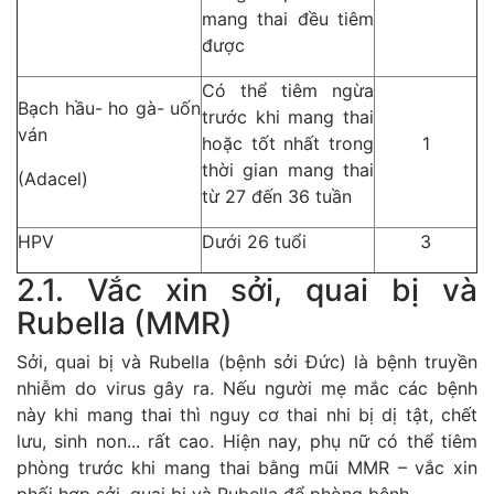
mang thai đều tiêm
được
Có thể tiêm ngừa
Bạch hầu- ho gà- uốn
trước khi mang thai
ván
hoặc tốt nhất trong
1
thời gian mang thai
(Adacel)
từ 27 đến 36 tuần
HPV
Dưới 26 tuổi
3
2.1. Vắc xin sởi, quai bị và
Rubella (MMR)
Sởi, quai bị và Rubella (bệnh sởi Đức) là bệnh truyền
nhiễm do virus gây ra. Nếu người mẹ mắc các bệnh
này khi mang thai thì nguy cơ thai nhi bị dị tật, chết
lưu, sinh non... rất cao. Hiện nay, phụ nữ có thể tiêm
phòng trước khi mang thai bằng mũi MMR – vắc xin