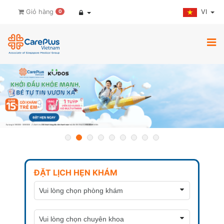
VI
Giỏ hàng
0
ĐẶT LỊCH HẸN KHÁM