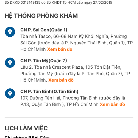
Số ĐKKD 0313149135 do Sở KHĐT Tp.HCM cấp ngày 27/02/2015
HỆ THỐNG PHÒNG KHÁM
CN P. Sài Gòn(Quận 1)
Tòa nhà Tasco, 66-68 Nam Kỳ Khởi Nghĩa, Phường
Sài Gòn (trước đây là P. Nguyễn Thái Bình, Quận 1), TP
Hồ Chí Minh
Xem bản đồ
CN P. Tân Mỹ(Quận 7)
Lầu 2, Tòa nhà Crescent Plaza, 105 Tôn Dật Tiên,
Phường Tân Mỹ (trước đây là P. Tân Phú, Quận 7), TP
Hồ Chí Minh.
Xem bản đồ
CN P. Tân Bình(Q.Tân Bình)
107, Đường Tân Hải, Phường Tân Bình (trước đây là
P.13, Quận Tân Bình ), TP Hồ Chí Minh
Xem bản đồ
LỊCH LÀM VIỆC
Chi nhánh P.Sài Gòn: