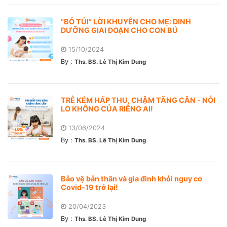
“BỎ TÚI” LỜI KHUYÊN CHO MẸ: DINH
DƯỠNG GIAI ĐOẠN CHO CON BÚ
15/10/2024
By :
Ths. BS. Lê Thị Kim Dung
TRẺ KÉM HẤP THU, CHẬM TĂNG CÂN - NỖI
LO KHÔNG CỦA RIÊNG AI!
13/06/2024
By :
Ths. BS. Lê Thị Kim Dung
Bảo vệ bản thân và gia đình khỏi nguy cơ
Covid-19 trở lại!
20/04/2023
By :
Ths. BS. Lê Thị Kim Dung