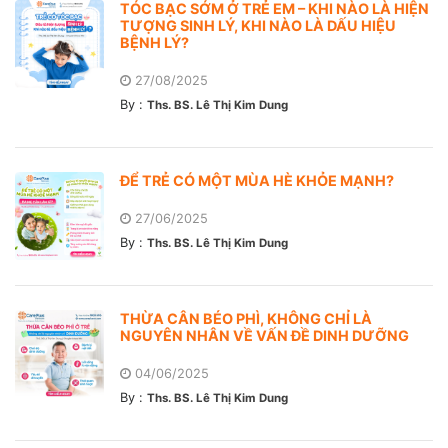
TÓC BẠC SỚM Ở TRẺ EM – KHI NÀO LÀ HIỆN
TƯỢNG SINH LÝ, KHI NÀO LÀ DẤU HIỆU
BỆNH LÝ?
27/08/2025
By :
Ths. BS. Lê Thị Kim Dung
ĐỂ TRẺ CÓ MỘT MÙA HÈ KHỎE MẠNH?
27/06/2025
By :
Ths. BS. Lê Thị Kim Dung
THỪA CÂN BÉO PHÌ, KHÔNG CHỈ LÀ
NGUYÊN NHÂN VỀ VẤN ĐỀ DINH DƯỠNG
04/06/2025
By :
Ths. BS. Lê Thị Kim Dung