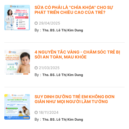
SỮA CÓ PHẢI LÀ "CHÌA KHÓA" CHO SỰ
PHÁT TRIỂN CHIỀU CAO CỦA TRẺ?
29/04/2025
By :
Ths. BS. Lê Thị Kim Dung
4 NGUYÊN TẮC VÀNG - CHĂM SÓC TRẺ BỊ
SỞI AN TOÀN, MAU KHỎE
21/03/2025
By :
Ths. BS. Lê Thị Kim Dung
SUY DINH DƯỠNG TRẺ EM KHÔNG ĐƠN
GIẢN NHƯ MỌI NGƯỜI LẦM TƯỞNG
18/11/2024
By :
Ths. BS. Lê Thị Kim Dung