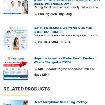
DIGESTIVE ENDOSCOPY?
Caring for digestive health early not only enables the timely detection of disease but also helps build a healthy, stable, and long-term committed workforce. CarePlus is ready to accompany your company in designing a healthcare program tailored to each employee, in order to optimize the return on benefits investment and support sustainable workforce development.
By
PhD. Nguyen Huy Bang
SWOLLEN GUMS: A WARNING SIGN YOU
SHOULDN'T IGNORE
Swollen gums may be a warning sign of an underlying dental condition. Join CarePlus doctors as they explore the causes, symptoms, and the right time to see a doctor in the article below.
By
DR. HUA MINH TUYET
Hepatitis Remains a Global Health Burden –
What's Changed in 2026?
By
MD. Second Degree specialist Dinh Thi
Ngoc Minh
RELATED PRODUCTS
Heart Arrhythmia Screening Package