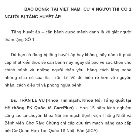
BÁO ĐỘNG: TẠI VIỆT NAM, CỨ 4 NGƯỜI THÌ CÓ 1
NGƯỜI BỊ TĂNG HUYẾT ÁP.
Tăng huyết áp – căn bệnh được mệnh danh là kẻ giết người
thầm lặng SỐ 1.
Dù bạn có đang bị tăng huyết áp hay không, hãy dành ít phút
cập nhật kiến thức về căn bệnh này ngay để bảo vệ sức khỏe cho
chính mình và những người thân yêu, bằng cách lắng nghe
những chia sẻ của Bs. Trần Lê Vũ để hiểu rõ hơn về nguyên
nhân, cách điều trị và phòng ngừa bệnh.
Bs. TRẦN LÊ VŨ
(Khoa Tim mạch, Khoa Nội Tổng quát tại
Hệ thống PK Quốc tế CarePlus)
- Hơn 15 năm kinh nghiệm
công tác tại chuyên khoa Nội tim mạch Bệnh viện Thống Nhất và
Bệnh viện Chợ Rẫy; Chứng chỉ cấp cứu tim mạch nâng cao cấp
bởi Cơ Quan Hợp Tác Quốc Tế Nhật Bản (JICA).