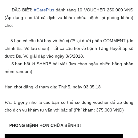
ĐẶC BIỆT:
#CarePlus
dành tặng 10 VOUCHER 250.000 VNĐ
(Áp dụng cho tất cả dịch vụ khám chữa bệnh tại phòng khám)
cho:
5 bạn có câu hỏi hay và thú vị để lại dưới phần COMMENT (do
chính Bs. Vũ lựa chọn). Tất cả câu hỏi về bệnh Tăng Huyết áp sẽ
được Bs. Vũ giải đáp vào ngày 3/5/2018.
5 bạn bất kì SHARE bài viết (lựa chọn ngẫu nhiên bằng phần
mềm random)
Hạn chót đăng kí tham gia: Thứ 5, ngày 03.05.18
P/s: 1 gợi ý nhỏ là các bạn có thể sử dụng voucher để áp dụng
cho dịch vụ khám tư vấn với bác sĩ (Phí khám: 375.000 VNĐ)
PHÒNG BỆNH HƠN CHỮA BỆNH!!
!