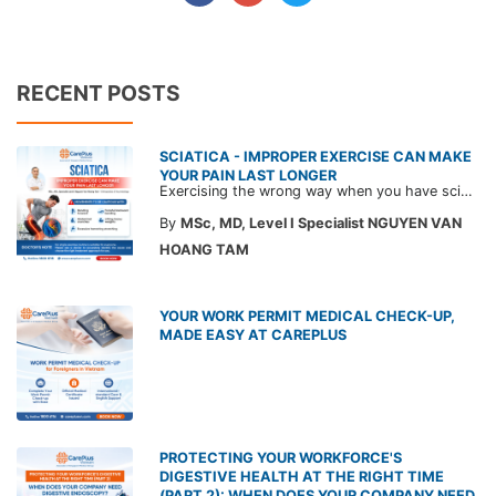
RECENT POSTS
SCIATICA - IMPROPER EXERCISE CAN MAKE
YOUR PAIN LAST LONGER
Exercising the wrong way when you have sciatica can make the pain worse and prolong your recovery. Check out this article from a CarePlus doctor to learn which movements to avoid and gain the right perspective on suitable treatment approaches.
By
MSc, MD, Level I Specialist NGUYEN VAN
HOANG TAM
YOUR WORK PERMIT MEDICAL CHECK-UP,
MADE EASY AT CAREPLUS
PROTECTING YOUR WORKFORCE'S
DIGESTIVE HEALTH AT THE RIGHT TIME
(PART 2): WHEN DOES YOUR COMPANY NEED