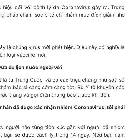
 hiệu đối với bệnh lý do Coronavirus gây ra. Trong
ơng pháp chăm sóc y tế chỉ nhằm mục đích giảm nhẹ
y là chủng virus mới phát hiện. Điều này có nghĩa là
ển loại vaccine mới.
 vừa du lịch nước ngoài về?
 là từ Trung Quốc, và có các triệu chứng như sốt, sổ
 khám bác sĩ càng sớm càng tốt. Bộ Y tế khuyến cáo
ẩu trang và gọi điện thông báo trước khi đến.
h nhân đã được xác nhận nhiễm Coronavirus, tôi phải
kỳ người nào từng tiếp xúc gần với người đã nhiễm
họ, bạn sẽ được cách ly trong 14 ngày. Nếu bạn nằm