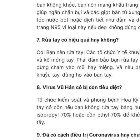
bạn không khỏe, bạn nên mang khẩu trang y
giúp ngăn chặn bụi và các giọt bắn từ xung
tóe nước bọt hoặc dịch tiết như đàm và d
trang N95 vì loại này nếu đeo không đúng c
7. Rửa tay có hiệu quả hay không?
Có! Bạn nên rửa tay! Các tổ chức Y tế khuy
và kẽ móng tay. Phải đảm bảo bạn rửa tay í
đừng chạm vào mũi hay miệng. Và nếu bạ
khuỷu tay, đừng ho vào bàn tay.
8. Virus Vũ Hán có bị cồn tiêu diệt?
Tổ chức kiểm soát và phòng bệnh Hoa Kỳ
tay có cồn nếu bạn không rửa tay bằng nư
isopropyl 70% hoặc cồn ethyl 70% để khử
tẩy.
9. Đã có cách điều trị Coronavirus hay ch