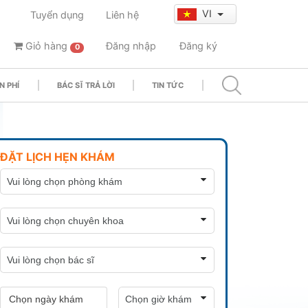
VI
Tuyển dụng
Liên hệ
Giỏ hàng
Đăng nhập
Đăng ký
0
N PHÍ
BÁC SĨ TRẢ LỜI
TIN TỨC
ĐẶT LỊCH HẸN KHÁM