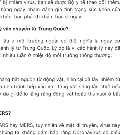
bị nhiễm virus, bạn sẽ được Bộ y tế theo dõi thêm.
c hàng ngày nhằm đánh giá tình trạng sức khỏe của
khỏe, bạn phải đi khám bác sĩ ngay.
 lý vận chuyển từ Trung Quốc?
 lâu ở môi trường ngoài cơ thể, nghĩa là nguy cơ
ành lý từ Trung Quốc. Lý do là vì các hành lý này đã
í nhiều tuần ở nhiệt độ môi trường thông thường.
năng bắt nguồn từ động vật, hiện tại đã lây nhiễm từ
 nên tránh tiếp xúc với động vật sống lẫn chết nếu
 do gì để lo lắng rằng động vật hoặc thú nuôi ở bất
MERS?
RS hay MERS, tuy nhiên về mặt di truyền, virus này
chúng ta không đảm bảo rằng Coronavirus có biểu