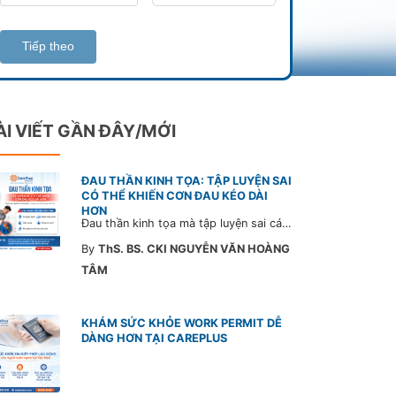
Tiếp theo
ÀI VIẾT GẦN ĐÂY/MỚI
ĐAU THẦN KINH TỌA: TẬP LUYỆN SAI
CÓ THỂ KHIẾN CƠN ĐAU KÉO DÀI
HƠN
Đau thần kinh tọa mà tập luyện sai cách có thể khiến cơn đau trở nặng và kéo dài thời gian hồi phục. Tham khảo chia sẻ của Bác sĩ CarePlus để nắm các động tác cần tránh và có góc nhìn đúng về phương pháp điều trị phù hợp trong bài viết sau.
By
ThS. BS. CKI NGUYỄN VĂN HOÀNG
TÂM
KHÁM SỨC KHỎE WORK PERMIT DỄ
DÀNG HƠN TẠI CAREPLUS