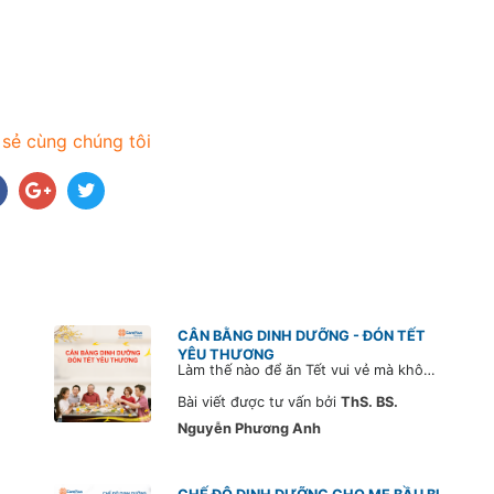
 sẻ cùng chúng tôi
CÂN BẰNG DINH DƯỠNG - ĐÓN TẾT
YÊU THƯƠNG
Làm thế nào để ăn Tết vui vẻ mà không tăng cân? Dưới đây là 2 gợi ý từ chuyên gia Dinh dưỡng, Thạc sĩ - Bác sĩ Nguyễn Phương Anh, đến từ Hệ thống Phòng khám CarePlus, để giúp bạn ổn định cân nặng trong thời gian Tết.
Bài viết được tư vấn bởi
ThS. BS.
Nguyễn Phương Anh