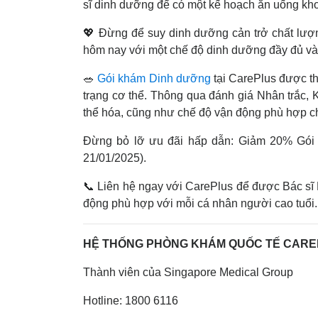
sĩ dinh dưỡng để có một kế hoạch ăn uống kh
💖 Đừng để suy dinh dưỡng cản trở chất lượ
hôm nay với một chế độ dinh dưỡng đầy đủ và
🥗
Gói khám Dinh dưỡng
tại CarePlus được th
trạng cơ thể. Thông qua đánh giá Nhân trắc,
thể hóa, cũng như chế độ vận động phù hợp c
Đừng bỏ lỡ ưu đãi hấp dẫn: Giảm 20% Gói
21/01/2025).
📞 Liên hệ ngay với CarePlus để được Bác sĩ 
động phù hợp với mỗi cá nhân người cao tuổi
HỆ THỐNG PHÒNG KHÁM QUỐC TẾ CAR
Thành viên của Singapore Medical Group
Hotline: 1800 6116