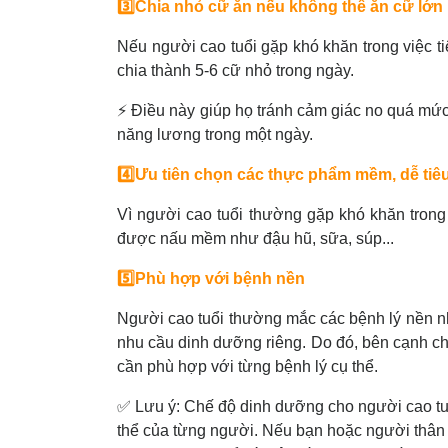
3️⃣Chia nhỏ cữ ăn nếu không thể ăn cữ lớn
Nếu người cao tuổi gặp khó khăn trong việc ti
chia thành 5-6 cữ nhỏ trong ngày.
⚡ Điều này giúp họ tránh cảm giác no quá mứ
năng lương trong một ngày.
4️⃣Ưu tiên chọn các thực phẩm mềm, dễ tiê
Vì người cao tuổi thường gặp khó khăn trong
được nấu mềm như đậu hũ, sữa, súp...
5️⃣Phù hợp với bệnh nền
Người cao tuổi thường mắc các bệnh lý nền nh
nhu cầu dinh dưỡng riêng. Do đó, bên cạnh c
cần phù hợp với từng bệnh lý cụ thể.
✅ Lưu ý: Chế độ dinh dưỡng cho người cao tu
thể của từng người. Nếu bạn hoặc người thân 