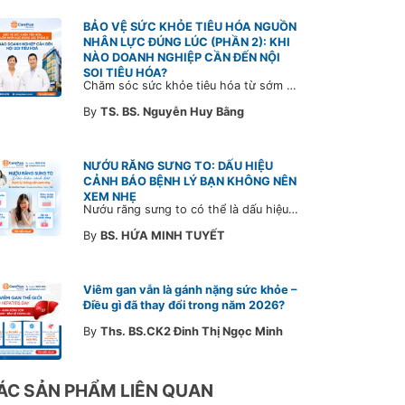
BẢO VỆ SỨC KHỎE TIÊU HÓA NGUỒN
NHÂN LỰC ĐÚNG LÚC (PHẦN 2): KHI
NÀO DOANH NGHIỆP CẦN ĐẾN NỘI
SOI TIÊU HÓA?
Chăm sóc sức khỏe tiêu hóa từ sớm không chỉ giúp phát hiện bệnh kịp thời mà còn góp phần xây dựng đội ngũ khỏe mạnh, ổn định và gắn bó lâu dài. CarePlus sẵn sàng đồng hành cùng doanh nghiệp trong việc thiết kế chương trình chăm sóc sức khỏe phù hợp theo từng nhân sự, nhằm tối ưu hiệu quả đầu tư phúc lợi và phát triển nguồn nhân lực bền vững.
By
TS. BS. Nguyễn Huy Bằng
NƯỚU RĂNG SƯNG TO: DẤU HIỆU
CẢNH BÁO BỆNH LÝ BẠN KHÔNG NÊN
XEM NHẸ
Nướu răng sưng to có thể là dấu hiệu cảnh báo bệnh lý răng miệng. Cùng Bác sĩ CarePlus tìm hiểu nguyên nhân, triệu chứng và thời điểm cần đi khám bác sĩ trong bài viết dưới đây.
By
BS. HỨA MINH TUYẾT
Viêm gan vẫn là gánh nặng sức khỏe –
Điều gì đã thay đổi trong năm 2026?
By
Ths. BS.CK2 Đinh Thị Ngọc Minh
ÁC SẢN PHẨM LIÊN QUAN