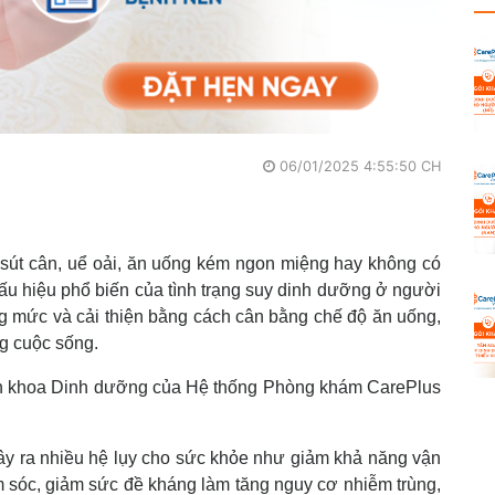
06/01/2025 4:55:50 CH
 sút cân, uể oải, ăn uống kém ngon miệng hay không có
u hiệu phổ biến của tình trạng suy dinh dưỡng ở người
g mức và cải thiện bằng cách cân bằng chế độ ăn uống,
ong cuộc sống.
 khoa Dinh dưỡng của Hệ thống Phòng khám CarePlus
ây ra nhiều hệ lụy cho sức khỏe như giảm khả năng vận
 sóc, giảm sức đề kháng làm tăng nguy cơ nhiễm trùng,