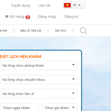
VI
Tuyển dụng
Liên hệ
Giỏ hàng
Đăng nhập
Đăng ký
0
N PHÍ
BÁC SĨ TRẢ LỜI
TIN TỨC
ĐẶT LỊCH HẸN KHÁM