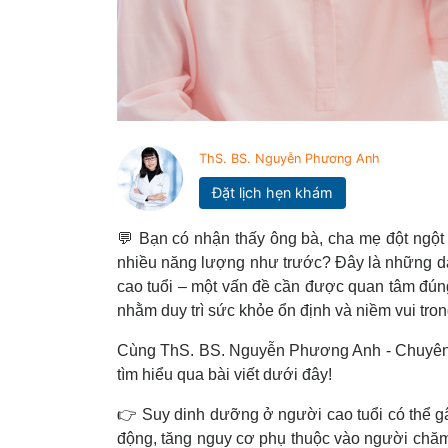
ThS. BS. Nguyễn Phương Anh
Đặt lịch hẹn khám
💬 Bạn có nhận thấy ông bà, cha mẹ đột ngột
nhiều năng lượng như trước? Đây là những dấ
cao tuổi – một vấn đề cần được quan tâm đún
nhằm duy trì sức khỏe ổn định và niềm vui tr
Cùng ThS. BS. Nguyễn Phương Anh - Chuyên
tìm hiểu qua bài viết dưới đây!
👉 Suy dinh dưỡng ở người cao tuổi có thể g
động, tăng nguy cơ phụ thuộc vào người chăm