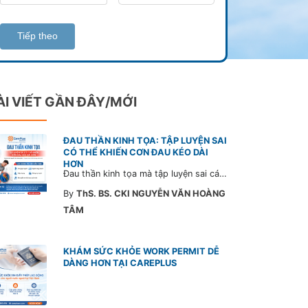
Tiếp theo
ÀI VIẾT GẦN ĐÂY/MỚI
ĐAU THẦN KINH TỌA: TẬP LUYỆN SAI
CÓ THỂ KHIẾN CƠN ĐAU KÉO DÀI
HƠN
Đau thần kinh tọa mà tập luyện sai cách có thể khiến cơn đau trở nặng và kéo dài thời gian hồi phục. Tham khảo chia sẻ của Bác sĩ CarePlus để nắm các động tác cần tránh và có góc nhìn đúng về phương pháp điều trị phù hợp trong bài viết sau.
By
ThS. BS. CKI NGUYỄN VĂN HOÀNG
TÂM
KHÁM SỨC KHỎE WORK PERMIT DỄ
DÀNG HƠN TẠI CAREPLUS