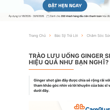
Trang Chủ
Bác Sỹ Trả Lời
Chăm Sóc Sức
TRÀO LƯU UỐNG GINGER S
HIỆU QUẢ NHƯ BẠN NGHĨ?
Ginger shot gần đây được chia sẻ rộng rãi vớ
tham khảo góc nhìn và lời khuyên của bác sĩ v
dưới đây.