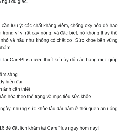
à ngủ đủ giấc.
ng cần lưu ý: các chất kháng viêm, chống oxy hóa dễ hao
trọng vì vị rất cay nồng; và đặc biệt, nó không thay thế
ất nhỏ và hầu như không có chất xơ. Sức khỏe bền vững
 phẩm.
n
tại CarePlus được thiết kế đầy đủ các hạng mục giúp
 lâm sàng
dy hiện đại
h ảnh cần thiết
ân hóa theo thể trạng và mục tiêu sức khỏe
rong ngày, nhưng sức khỏe lâu dài nằm ở thói quen ăn uống
116 để đặt lịch khám tại CarePlus ngay hôm nay!