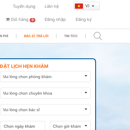
VI
Tuyển dụng
Liên hệ
Giỏ hàng
Đăng nhập
Đăng ký
0
N PHÍ
BÁC SĨ TRẢ LỜI
TIN TỨC
ĐẶT LỊCH HẸN KHÁM