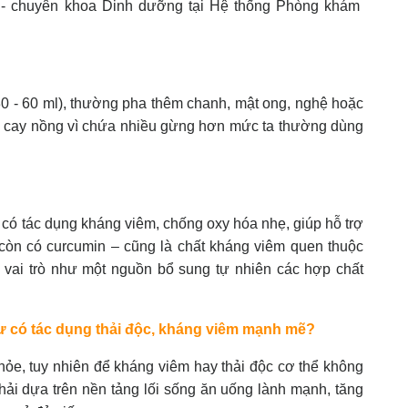
 - chuyên khoa Dinh dưỡng tại Hệ thống Phòng khám
30 - 60 ml), thường pha thêm chanh, mật ong, nghệ hoặc
. Vị cay nồng vì chứa nhiều gừng hơn mức ta thường dùng
có tác dụng kháng viêm, chống oxy hóa nhẹ, giúp hỗ trợ
còn có curcumin – cũng là chất kháng viêm quen thuộc
ó vai trò như một nguồn bổ sung tự nhiên các hợp chất
hư có tác dụng thải độc, kháng viêm mạnh mẽ?
khỏe, tuy nhiên để kháng viêm hay thải độc cơ thể không
phải dựa trên nền tảng lối sống ăn uống lành mạnh, tăng