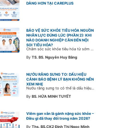
DÀNG HƠN TẠI CAREPLUS
BẢO VỆ SỨC KHỎE TIÊU HÓA NGUỒN
NHÂN LỰC ĐÚNG LÚC (PHẦN 2): KHI
NÀO DOANH NGHIỆP CẦN ĐẾN NỘI
SOI TIÊU HÓA?
Chăm sóc sức khỏe tiêu hóa từ sớm không chỉ giúp phát hiện bệnh kịp thời mà còn góp phần xây dựng đội ngũ khỏe mạnh, ổn định và gắn bó lâu dài. CarePlus sẵn sàng đồng hành cùng doanh nghiệp trong việc thiết kế chương trình chăm sóc sức khỏe phù hợp theo từng nhân sự, nhằm tối ưu hiệu quả đầu tư phúc lợi và phát triển nguồn nhân lực bền vững.
By
TS. BS. Nguyễn Huy Bằng
NƯỚU RĂNG SƯNG TO: DẤU HIỆU
CẢNH BÁO BỆNH LÝ BẠN KHÔNG NÊN
XEM NHẸ
Nướu răng sưng to có thể là dấu hiệu cảnh báo bệnh lý răng miệng. Cùng Bác sĩ CarePlus tìm hiểu nguyên nhân, triệu chứng và thời điểm cần đi khám bác sĩ trong bài viết dưới đây.
By
BS. HỨA MINH TUYẾT
Viêm gan vẫn là gánh nặng sức khỏe –
Điều gì đã thay đổi trong năm 2026?
By
Ths. BS.CK2 Đinh Thị Ngọc Minh