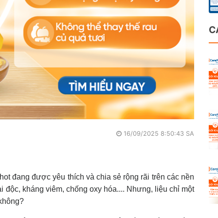
C
16/09/2025 8:50:43 SA
ot đang được yêu thích và chia sẻ rộng rãi trên các nền
i độc, kháng viêm, chống oxy hóa.... Nhưng, liệu chỉ một
ó không?