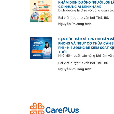
KHÁM DINH DƯỠNG NGƯỜI LỚN L
GÌ? NHỮNG AI NÊN KHÁM?
Bài viết được tư vấn bởi
ThS. BS.
Nguyễn Phương Anh
BẠN HỎI – BÁC SĨ TRẢ LỜI: DÂN V
PHÒNG VÀ NGUY CƠ THỪA CÂN B
PHÌ – HIỂU ĐÚNG ĐỂ KIỂM SOÁT KỊ
THỜI
Bài viết được tư vấn bởi
ThS. BS.
Nguyễn Phương Anh