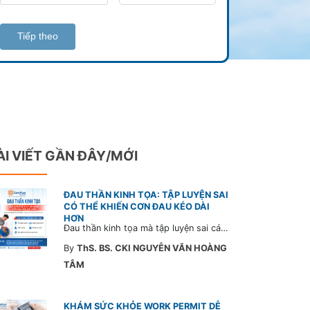
Tiếp theo
ÀI VIẾT GẦN ĐÂY/MỚI
ĐAU THẦN KINH TỌA: TẬP LUYỆN SAI
CÓ THỂ KHIẾN CƠN ĐAU KÉO DÀI
HƠN
Đau thần kinh tọa mà tập luyện sai cách có thể khiến cơn đau trở nặng và kéo dài thời gian hồi phục. Tham khảo chia sẻ của Bác sĩ CarePlus để nắm các động tác cần tránh và có góc nhìn đúng về phương pháp điều trị phù hợp trong bài viết sau.
By
ThS. BS. CKI NGUYỄN VĂN HOÀNG
TÂM
KHÁM SỨC KHỎE WORK PERMIT DỄ