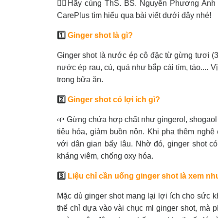
👩‍⚕️Hãy cùng ThS. BS. Nguyễn Phương Anh
CarePlus tìm hiểu qua bài viết dưới đây nhé!
1️⃣
Ginger shot là gì?
Ginger shot là nước ép cô đặc từ gừng tươi (
nước ép rau, củ, quả như bắp cải tím, táo...
trong bữa ăn.
2️⃣
Ginger shot có lợi ích gì?
🌱 Gừng chứa hợp chất như gingerol, shogaol 
tiêu hóa, giảm buồn nôn. Khi pha thêm nghệ 
với dân gian bấy lâu. Nhờ đó, ginger shot c
kháng viêm, chống oxy hóa.
3️⃣
Liệu chỉ cần uống ginger shot là xem n
Mặc dù ginger shot mang lại lợi ích cho sức 
thể chỉ dựa vào vài chục ml ginger shot, mà 