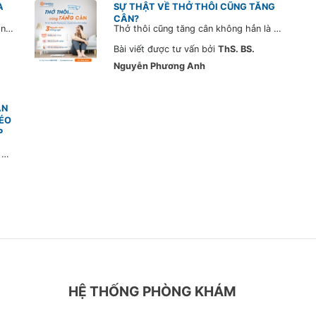
À
SỰ THẬT VỀ THỞ THÔI CŨNG TĂNG
CÂN?
Dinh dưỡng là điều vô cùng quan trọng mà bạn không nên bỏ qua. Không chỉ dừng lại ở việc cải thiện vóc dáng mà còn giúp bạn làm chủ cuộc sống khỏe mạnh, tốt đẹp hơn bằng cách thực hiện chế độ ăn uống đầy đủ các chất dinh dưỡng để “kéo dài tuổi thọ”.
Thở thôi cũng tăng cân không hẳn là câu than thở của chị em, mà còn là dấu hiệu chỉ ra những vấn đề sức khỏe tiềm tàng chúng ta cần lưu ý.
Bài viết được tư vấn bởi
ThS. BS.
Nguyễn Phương Anh
ĂN
ÉO
P
Khó kiểm soát cân nặng khi làm văn phòng, ít vận động, hay ăn vặt? Đừng bỏ qua chia sẻ từ ThS.BS. Nguyễn Phương Anh – Chuyên khoa Dinh dưỡng của Hệ thống Phòng khám CarePlus. Bài viết giúp bạn hiểu rõ nguy cơ và các hiểu lầm thường gặp về thừa cân béo phì, cùng lời khuyên thiết thực để bảo vệ sức khỏe ngay hôm nay!
HỆ THỐNG PHÒNG KHÁM