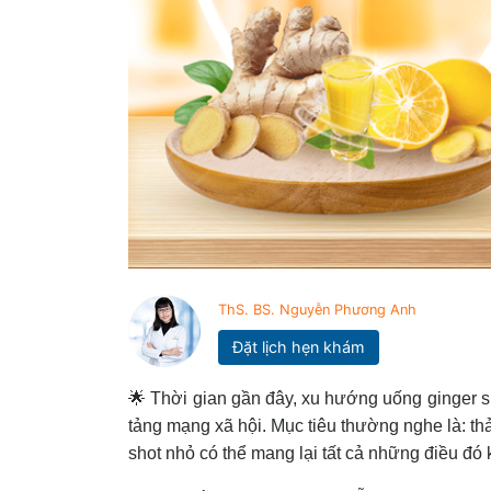
ThS. BS. Nguyễn Phương Anh
Đặt lịch hẹn khám
🌟 Thời gian gần đây, xu hướng uống ginger sh
tảng mạng xã hội. Mục tiêu thường nghe là: thả
shot nhỏ có thể mang lại tất cả những điều đ