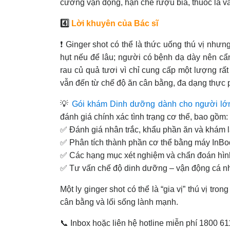
cường vận động, hạn chế rượu bia, thuốc lá v
4️⃣
Lời khuyên của Bác sĩ
❗ Ginger shot có thể là thức uống thú vị như
hụt nếu để lâu; người có bệnh dạ dày nên cẩn 
rau củ quả tươi vì chỉ cung cấp một lượng r
vẫn đến từ chế độ ăn cân bằng, đa dạng thực
💡
Gói khám Dinh dưỡng dành cho người lớ
đánh giá chính xác tình trạng cơ thể, bao gồm:
✅️ Đánh giá nhân trắc, khẩu phần ăn và khám
✅️ Phân tích thành phần cơ thể bằng máy InBo
✅️ Các hạng mục xét nghiệm và chẩn đoán hìn
✅ Tư vấn chế độ dinh dưỡng – vận động cá nh
Một ly ginger shot có thể là “gia vị” thú vị t
cân bằng và lối sống lành mạnh.
📞 Inbox hoặc liên hệ hotline miễn phí 1800 6