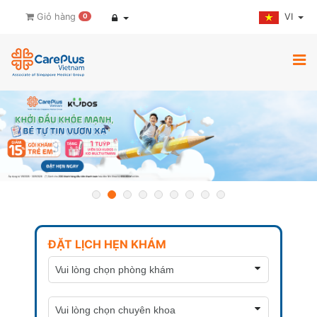
VI
Giỏ hàng
0
ĐẶT LỊCH HẸN KHÁM