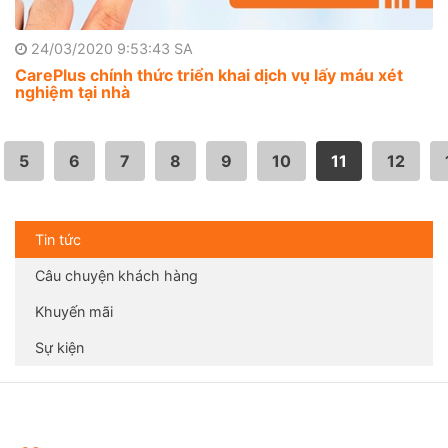
24/03/2020 9:53:43 SA
CarePlus chính thức triển khai dịch vụ lấy máu xét
nghiệm tại nhà
5
6
7
8
9
10
11
12
Tin tức
Câu chuyện khách hàng
Khuyến mãi
Sự kiện