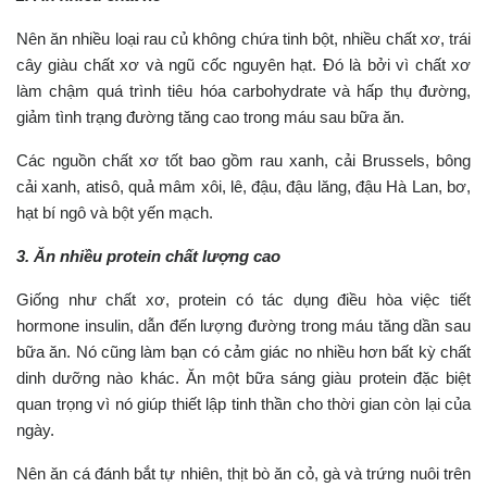
Nên ăn nhiều loại rau củ không chứa tinh bột, nhiều chất xơ, trái
cây giàu chất xơ và ngũ cốc nguyên hạt. Đó là bởi vì chất xơ
làm chậm quá trình tiêu hóa carbohydrate và hấp thụ đường,
giảm tình trạng đường tăng cao trong máu sau bữa ăn.
Các nguồn chất xơ tốt bao gồm rau xanh, cải Brussels, bông
cải xanh, atisô, quả mâm xôi, lê, đậu, đậu lăng, đậu Hà Lan, bơ,
hạt bí ngô và bột yến mạch.
3. Ăn nhiều protein chất lượng cao
Giống như chất xơ, protein có tác dụng điều hòa việc tiết
hormone insulin, dẫn đến lượng đường trong máu tăng dần sau
bữa ăn. Nó cũng làm bạn có cảm giác no nhiều hơn bất kỳ chất
dinh dưỡng nào khác. Ăn một bữa sáng giàu protein đặc biệt
quan trọng vì nó giúp thiết lập tinh thần cho thời gian còn lại của
ngày.
Nên ăn cá đánh bắt tự nhiên, thịt bò ăn cỏ, gà và trứng nuôi trên