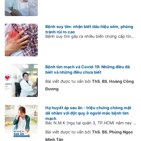
Bệnh suy tim: nhận biết dấu hiệu sớm, phòng
tránh rủi ro cao
Bệnh suy tim gây ra nhiều biến chứng cấp tính nguy hiểm, khó chữa khỏi nhưng người bệnh vẫn có cơ hội làm chậm sự tiến triển của bệnh nếu điều trị sớm.
Bệnh tim mạch và Covid-19: Những điều đã
biết và những điều chưa biết
Bài viết được tư vấn bởi
ThS. BS. Hoàng Công
Đương
Hạ huyết áp sau ăn - triệu chứng chóng mặt
dễ nhầm với đột quỵ ở người mắc bệnh tim
mạch
Bác N.M.K (ngụ tại quận 3, TP.HCM) năm nay 67 tuổi, bị huyết áp cao lâu năm. Gần đây, bác thường có cảm giác chóng mặt. Bác K. đã đi khám ở một bệnh viện chuyên khoa và được chẩn đoán là hạ huyết áp tư thế.
Bài viết được tư vấn bởi
ThS. BS. Phùng Ngọc
Minh Tấn