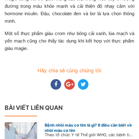
đường trong máu khỏe mạnh và cải thiện độ nhạy cảm với
hormone insulin. Đậu, chocolate đen và bơ là lựa chọn thông
minh.
Một số thực phẩm giàu crom như bông cải xanh, lúa mạch và
yến mạch cũng cho thấy tác dụng khi kết hợp với thực phẩm
giàu magie.
Hãy chia sẻ cùng chúng tôi
BÀI VIẾT LIÊN QUAN
Bệnh nhồi máu cơ tim là gì? 9 điều cần biết về
nhồi máu cơ tim
Theo tổ chức Y tế Thế giới WHO, các bệnh tim mạch (CVD) cướp đi sinh mạng của 17,9 triệu người mỗi năm (chiếm 31% tổng số ca tử vong toàn cầu). Trong đó, nhồi máu cơ tim là một trong những bệnh lý về tim chiếm tỷ lệ gây tử vong nhiều nhất. Tìm hiểu về bệnh nhồi máu cơ tim sẽ giúp bạn hiểu rõ về bệnh lý này, từ có cách phòng tránh căn bệnh nguy hiểm này tốt hơn.