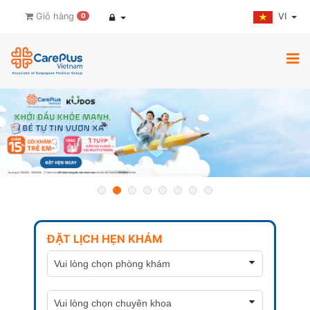
VI
Giỏ hàng
0
ĐẶT LỊCH HẸN KHÁM