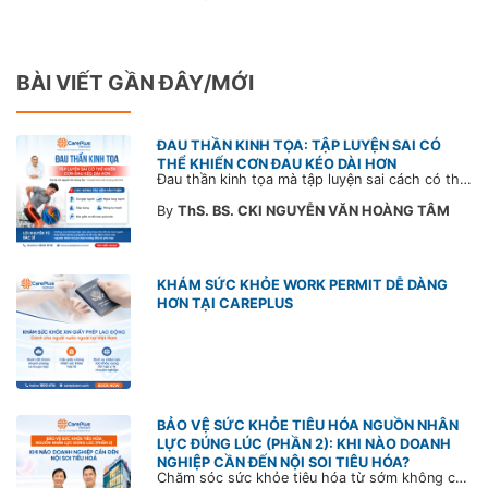
BÀI VIẾT GẦN ĐÂY/MỚI
ĐAU THẦN KINH TỌA: TẬP LUYỆN SAI CÓ
THỂ KHIẾN CƠN ĐAU KÉO DÀI HƠN
Đau thần kinh tọa mà tập luyện sai cách có thể khiến cơn đau trở nặng và kéo dài thời gian hồi phục. Tham khảo chia sẻ của Bác sĩ CarePlus để nắm các động tác cần tránh và có góc nhìn đúng về phương pháp điều trị phù hợp trong bài viết sau.
By
ThS. BS. CKI NGUYỄN VĂN HOÀNG TÂM
KHÁM SỨC KHỎE WORK PERMIT DỄ DÀNG
HƠN TẠI CAREPLUS
BẢO VỆ SỨC KHỎE TIÊU HÓA NGUỒN NHÂN
LỰC ĐÚNG LÚC (PHẦN 2): KHI NÀO DOANH
NGHIỆP CẦN ĐẾN NỘI SOI TIÊU HÓA?
Chăm sóc sức khỏe tiêu hóa từ sớm không chỉ giúp phát hiện bệnh kịp thời mà còn góp phần xây dựng đội ngũ khỏe mạnh, ổn định và gắn bó lâu dài. CarePlus sẵn sàng đồng hành cùng doanh nghiệp trong việc thiết kế chương trình chăm sóc sức khỏe phù hợp theo từng nhân sự, nhằm tối ưu hiệu quả đầu tư phúc lợi và phát triển nguồn nhân lực bền vững.