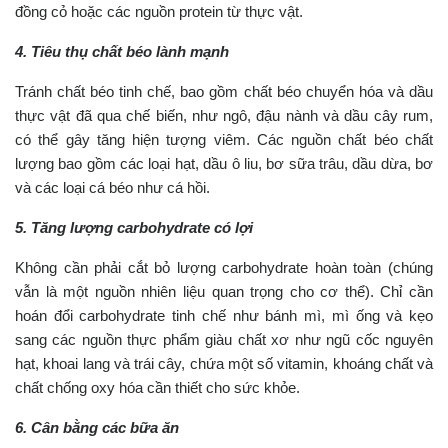
đồng cỏ hoặc các nguồn protein từ thực vật.
4. Tiêu thụ chất béo lành mạnh
Tránh chất béo tinh chế, bao gồm chất béo chuyển hóa và dầu
thực vật đã qua chế biến, như ngô, đậu nành và dầu cây rum,
có thể gây tăng hiện tượng viêm. Các nguồn chất béo chất
lượng bao gồm các loại hạt, dầu ô liu, bơ sữa trâu, dầu dừa, bơ
và các loại cá béo như cá hồi.
5. Tăng lượng carbohydrate có lợi
Không cần phải cắt bỏ lượng carbohydrate hoàn toàn (chúng
vẫn là một nguồn nhiên liệu quan trọng cho cơ thể). Chỉ cần
hoán đổi carbohydrate tinh chế như bánh mì, mì ống và kẹo
sang các nguồn thực phẩm giàu chất xơ như ngũ cốc nguyên
hạt, khoai lang và trái cây, chứa một số vitamin, khoáng chất và
chất chống oxy hóa cần thiết cho sức khỏe.
6. Cân bằng các bữa ăn