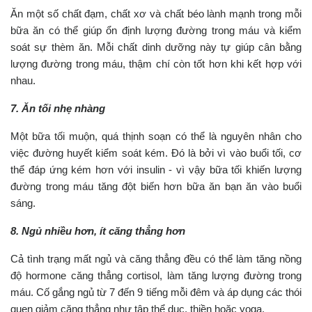
Ăn một số chất đạm, chất xơ và chất béo lành mạnh trong mỗi
bữa ăn có thể giúp ổn định lượng đường trong máu và kiểm
soát sự thèm ăn. Mỗi chất dinh dưỡng này tự giúp cân bằng
lượng đường trong máu, thậm chí còn tốt hơn khi kết hợp với
nhau.
7. Ăn tối nhẹ nhàng
Một bữa tối muộn, quá thịnh soạn có thể là nguyên nhân cho
việc đường huyết kiểm soát kém. Đó là bởi vì vào buổi tối, cơ
thể đáp ứng kém hơn với insulin - vì vậy bữa tối khiến lượng
đường trong máu tăng đột biến hơn bữa ăn bạn ăn vào buổi
sáng.
8. Ngủ nhiều hơn, ít căng thẳng hơn
Cả tình trạng mất ngủ và căng thẳng đều có thể làm tăng nồng
độ hormone căng thẳng cortisol, làm tăng lượng đường trong
máu. Cố gắng ngủ từ 7 đến 9 tiếng mỗi đêm và áp dụng các thói
quen giảm căng thẳng như tập thể dục, thiền hoặc yoga.