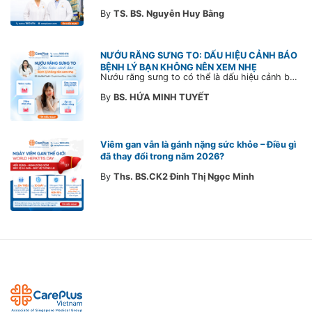
By
TS. BS. Nguyễn Huy Bằng
NƯỚU RĂNG SƯNG TO: DẤU HIỆU CẢNH BÁO
BỆNH LÝ BẠN KHÔNG NÊN XEM NHẸ
Nướu răng sưng to có thể là dấu hiệu cảnh báo bệnh lý răng miệng. Cùng Bác sĩ CarePlus tìm hiểu nguyên nhân, triệu chứng và thời điểm cần đi khám bác sĩ trong bài viết dưới đây.
By
BS. HỨA MINH TUYẾT
Viêm gan vẫn là gánh nặng sức khỏe – Điều gì
đã thay đổi trong năm 2026?
By
Ths. BS.CK2 Đinh Thị Ngọc Minh