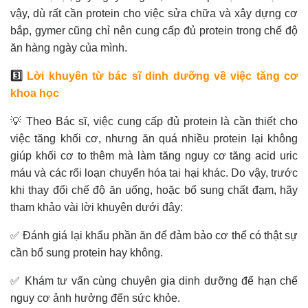
vậy, dù rất cần protein cho việc sửa chữa và xây dựng cơ
bắp, gymer cũng chỉ nên cung cấp đủ protein trong chế độ
ăn hàng ngày của mình.
3️⃣
Lời khuyên từ bác sĩ dinh dưỡng về việc tăng cơ
khoa học
💡 Theo Bác sĩ, việc cung cấp đủ protein là cần thiết cho
việc tăng khối cơ, nhưng ăn quá nhiều protein lại không
giúp khối cơ to thêm mà làm tăng nguy cơ tăng acid uric
máu và các rối loạn chuyển hóa tai hại khác. Do vậy, trước
khi thay đổi chế độ ăn uống, hoặc bổ sung chất đạm, hãy
tham khảo vài lời khuyên dưới đây:
✅ Đánh giá lại khẩu phần ăn để đảm bảo cơ thể có thật sự
cần bổ sung protein hay không.
✅ Khám tư vấn cùng chuyên gia dinh dưỡng để hạn chế
nguy cơ ảnh hưởng đến sức khỏe.