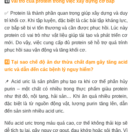
1️⃣
Vai trò của protein trong việc xây dựng cơ bắp
✅ Protein là thành phần quan trọng giúp xây dựng và duy
trì khối cơ. Khi tập luyện, đặc biệt là các bài tập kháng lực,
cơ bắp sẽ bị vi tổn thương và cần được phục hồi. Lúc này
protein có vai trò như vật liệu giúp tái tạo và phát triển cơ
mới. Do vậy, việc cung cấp đủ protein sẽ hỗ trợ quá trình
phục hồi sau vận động và tăng khối cơ.
2️⃣ Tại sao chế độ ăn dư thừa chất đạm gây tăng acid
uric và dẫn đến các bệnh lý nguy hiểm?
📌 Acid uric là sản phẩm phụ tạo ra khi cơ thể phân hủy
purin – một chất có nhiều trong thực phẩm giàu protein
như thịt đỏ, nội tạng, hải sản… Khi ăn quá nhiều protein,
đặc biệt là từ nguồn động vật, lượng purin tăng lên, dẫn
đến sản sinh nhiều acid uric.
Nếu acid uric trong máu quá cao, cơ thể không thải kịp sẽ
dễ tích tụ lại, gây nguy cơ gout, đau khớp hoặc sỏi thận. Vì