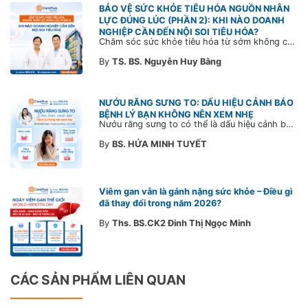
BẢO VỆ SỨC KHỎE TIÊU HÓA NGUỒN NHÂN
LỰC ĐÚNG LÚC (PHẦN 2): KHI NÀO DOANH
NGHIỆP CẦN ĐẾN NỘI SOI TIÊU HÓA?
Chăm sóc sức khỏe tiêu hóa từ sớm không chỉ giúp phát hiện bệnh kịp thời mà còn góp phần xây dựng đội ngũ khỏe mạnh, ổn định và gắn bó lâu dài. CarePlus sẵn sàng đồng hành cùng doanh nghiệp trong việc thiết kế chương trình chăm sóc sức khỏe phù hợp theo từng nhân sự, nhằm tối ưu hiệu quả đầu tư phúc lợi và phát triển nguồn nhân lực bền vững.
By
TS. BS. Nguyễn Huy Bằng
NƯỚU RĂNG SƯNG TO: DẤU HIỆU CẢNH BÁO
BỆNH LÝ BẠN KHÔNG NÊN XEM NHẸ
Nướu răng sưng to có thể là dấu hiệu cảnh báo bệnh lý răng miệng. Cùng Bác sĩ CarePlus tìm hiểu nguyên nhân, triệu chứng và thời điểm cần đi khám bác sĩ trong bài viết dưới đây.
By
BS. HỨA MINH TUYẾT
Viêm gan vẫn là gánh nặng sức khỏe – Điều gì
đã thay đổi trong năm 2026?
By
Ths. BS.CK2 Đinh Thị Ngọc Minh
CÁC SẢN PHẨM LIÊN QUAN