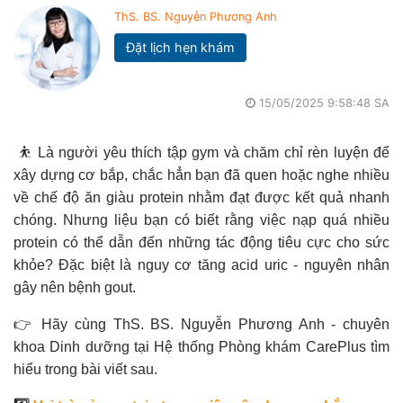
ThS. BS. Nguyễn Phương Anh
Đặt lịch hẹn khám
15/05/2025 9:58:48 SA
⛹️ Là người yêu thích tập gym và chăm chỉ rèn luyện để
xây dựng cơ bắp, chắc hẳn bạn đã quen hoặc nghe nhiều
về chế độ ăn giàu protein nhằm đạt được kết quả nhanh
chóng. Nhưng liệu bạn có biết rằng việc nạp quá nhiều
protein có thể dẫn đến những tác động tiêu cực cho sức
khỏe? Đặc biệt là nguy cơ tăng acid uric - nguyên nhân
gây nên bệnh gout.
👉 Hãy cùng ThS. BS. Nguyễn Phương Anh - chuyên
khoa Dinh dưỡng tại Hệ thống Phòng khám CarePlus tìm
hiểu trong bài viết sau.