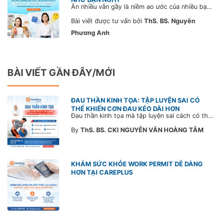
Ăn nhiều vẫn gầy là niềm ao ước của nhiều bạn trẻ mong muốn sở hữu vóc dáng thon gọn trong khi vẫn được thoải mái tận hưởng các món ngon. Trên thực tế, tình trạng này có thể là dấu hiệu của những nguy cơ sức khỏe tiềm ẩn cần lưu ý.
Bài viết được tư vấn bởi
ThS. BS. Nguyễn
Phương Anh
BÀI VIẾT GẦN ĐÂY/MỚI
ĐAU THẦN KINH TỌA: TẬP LUYỆN SAI CÓ
THỂ KHIẾN CƠN ĐAU KÉO DÀI HƠN
Đau thần kinh tọa mà tập luyện sai cách có thể khiến cơn đau trở nặng và kéo dài thời gian hồi phục. Tham khảo chia sẻ của Bác sĩ CarePlus để nắm các động tác cần tránh và có góc nhìn đúng về phương pháp điều trị phù hợp trong bài viết sau.
By
ThS. BS. CKI NGUYỄN VĂN HOÀNG TÂM
KHÁM SỨC KHỎE WORK PERMIT DỄ DÀNG
HƠN TẠI CAREPLUS