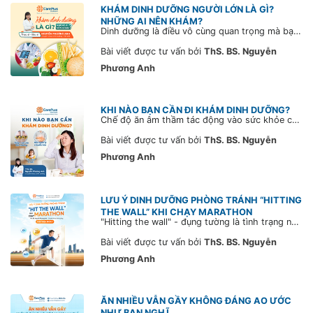
KHÁM DINH DƯỠNG NGƯỜI LỚN LÀ GÌ?
NHỮNG AI NÊN KHÁM?
Dinh dưỡng là điều vô cùng quan trọng mà bạn không nên bỏ qua. Không chỉ dừng lại ở việc cải thiện vóc dáng mà còn giúp bạn làm chủ cuộc sống khỏe mạnh, tốt đẹp hơn bằng cách thực hiện chế độ ăn uống đầy đủ các chất dinh dưỡng để “kéo dài tuổi thọ”.
Bài viết được tư vấn bởi
ThS. BS. Nguyễn
Phương Anh
KHI NÀO BẠN CẦN ĐI KHÁM DINH DƯỠNG?
Chế độ ăn âm thầm tác động vào sức khỏe của bạn từ ngày này qua ngày khác. Do vậy, bất kì độ tuổi nào cũng nên được khám dinh dưỡng ít nhất 1 lần trong năm, đặc biệt là các thời điểm sau đây
Bài viết được tư vấn bởi
ThS. BS. Nguyễn
Phương Anh
LƯU Ý DINH DƯỠNG PHÒNG TRÁNH “HITTING
THE WALL” KHI CHẠY MARATHON
"Hitting the wall" - đụng tường là tình trạng người chạy đuối sức đột ngột, cảm giác như có bức tường vô hình ngăn họ tiến về phía trước và phải dừng lại nghỉ ngơi. Tham khảo ngay lời khuyên từ chuyên gia CarePlus để phòng tránh hitting the wall khi chạy bộ.
Bài viết được tư vấn bởi
ThS. BS. Nguyễn
Phương Anh
ĂN NHIỀU VẪN GẦY KHÔNG ĐÁNG AO ƯỚC
NHƯ BẠN NGHĨ