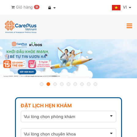
VI
Giỏ hàng
0
ĐẶT LỊCH HẸN KHÁM