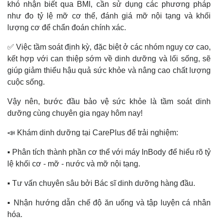
khó nhận biết qua BMI, cần sử dụng các phương pháp
như đo tỷ lệ mỡ cơ thể, đánh giá mỡ nội tạng và khối
lượng cơ để chẩn đoán chính xác.
✅ Việc tầm soát định kỳ, đặc biệt ở các nhóm nguy cơ cao,
kết hợp với can thiệp sớm về dinh dưỡng và lối sống, sẽ
giúp giảm thiểu hậu quả sức khỏe và nâng cao chất lượng
cuộc sống.
Vậy nên, bước đầu bảo vệ sức khỏe là tầm soát dinh
dưỡng cùng chuyên gia ngay hôm nay!
📣 Khám dinh dưỡng tại CarePlus để trải nghiệm:
▪️ Phân tích thành phần cơ thể với máy InBody để hiểu rõ tỷ
lệ khối cơ - mỡ - nước và mỡ nội tạng.
▪️ Tư vấn chuyên sâu bởi Bác sĩ dinh dưỡng hàng đầu.
▪️ Nhận hướng dẫn chế độ ăn uống và tập luyện cá nhân
hóa.