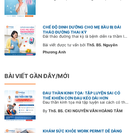
CHẾ ĐỘ DINH DƯỠNG CHO MẸ BẦU BỊ ĐÁI
THÁO ĐƯỜNG THAI KỲ
Đái tháo đường thai kỳ là bệnh diễn ra thầm lặng, có thể xảy đến với bất kỳ mẹ bầu nào, dẫn đến các vấn đề sức khỏe nguy hiểm cho người mẹ và thai nhi. Để phòng ngừa và cải thiện đái tháo đường thai kỳ ở khía cạnh dinh dưỡng, mời bạn tham khảo bài viết sau.
Bài viết được tư vấn bởi
ThS. BS. Nguyễn
Phương Anh
BÀI VIẾT GẦN ĐÂY/MỚI
ĐAU THẦN KINH TỌA: TẬP LUYỆN SAI CÓ
THỂ KHIẾN CƠN ĐAU KÉO DÀI HƠN
Đau thần kinh tọa mà tập luyện sai cách có thể khiến cơn đau trở nặng và kéo dài thời gian hồi phục. Tham khảo chia sẻ của Bác sĩ CarePlus để nắm các động tác cần tránh và có góc nhìn đúng về phương pháp điều trị phù hợp trong bài viết sau.
By
ThS. BS. CKI NGUYỄN VĂN HOÀNG TÂM
KHÁM SỨC KHỎE WORK PERMIT DỄ DÀNG