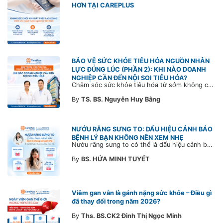
HƠN TẠI CAREPLUS
BẢO VỆ SỨC KHỎE TIÊU HÓA NGUỒN NHÂN
LỰC ĐÚNG LÚC (PHẦN 2): KHI NÀO DOANH
NGHIỆP CẦN ĐẾN NỘI SOI TIÊU HÓA?
Chăm sóc sức khỏe tiêu hóa từ sớm không chỉ giúp phát hiện bệnh kịp thời mà còn góp phần xây dựng đội ngũ khỏe mạnh, ổn định và gắn bó lâu dài. CarePlus sẵn sàng đồng hành cùng doanh nghiệp trong việc thiết kế chương trình chăm sóc sức khỏe phù hợp theo từng nhân sự, nhằm tối ưu hiệu quả đầu tư phúc lợi và phát triển nguồn nhân lực bền vững.
By
TS. BS. Nguyễn Huy Bằng
NƯỚU RĂNG SƯNG TO: DẤU HIỆU CẢNH BÁO
BỆNH LÝ BẠN KHÔNG NÊN XEM NHẸ
Nướu răng sưng to có thể là dấu hiệu cảnh báo bệnh lý răng miệng. Cùng Bác sĩ CarePlus tìm hiểu nguyên nhân, triệu chứng và thời điểm cần đi khám bác sĩ trong bài viết dưới đây.
By
BS. HỨA MINH TUYẾT
Viêm gan vẫn là gánh nặng sức khỏe – Điều gì
đã thay đổi trong năm 2026?
By
Ths. BS.CK2 Đinh Thị Ngọc Minh