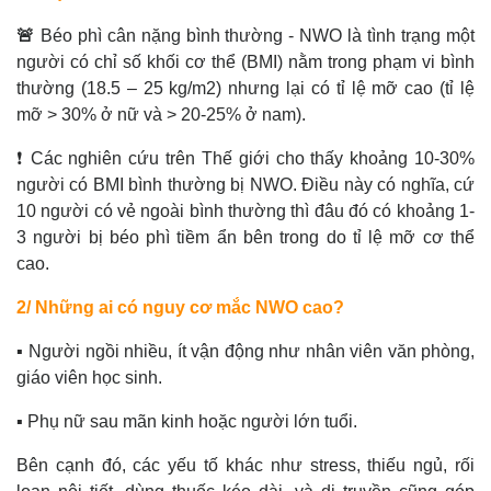
🚨
Béo phì cân nặng bình thường - NWO là tình trạng một
người có chỉ số khối cơ thể (BMI) nằm trong phạm vi bình
thường (18.5 – 25 kg/m2) nhưng lại có tỉ lệ mỡ cao (tỉ lệ
mỡ > 30% ở nữ và > 20-25% ở nam).
❗ Các nghiên cứu trên Thế giới cho thấy khoảng 10-30%
người có BMI bình thường bị NWO. Điều này có nghĩa, cứ
10 người có vẻ ngoài bình thường thì đâu đó có khoảng 1-
3 người bị béo phì tiềm ẩn bên trong do tỉ lệ mỡ cơ thể
cao.
2/ Những ai có nguy cơ mắc NWO cao?
▪️ Người ngồi nhiều, ít vận động như nhân viên văn phòng,
giáo viên học sinh.
▪️ Phụ nữ sau mãn kinh hoặc người lớn tuổi.
Bên cạnh đó, các yếu tố khác như stress, thiếu ngủ, rối