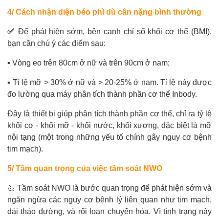
4/ Cách nhận diện béo phì dù cân nặng bình thường
✅
Để phát hiện sớm, bên cạnh chỉ số khối cơ thể (BMI),
bạn cần chú ý các điểm sau:
▪️ Vòng eo trên 80cm ở nữ và trên 90cm ở nam;
▪️ Tỉ lệ mỡ > 30% ở nữ và > 20-25% ở nam. Tỉ lệ này được
đo lường qua máy phân tích thành phần cơ thể Inbody.
Đây là thiết bị giúp phân tích thành phần cơ thể, chỉ ra tỷ lệ
khối cơ - khối mỡ - khối nước, khối xương, đặc biệt là mỡ
nội tạng (một trong những yếu tố chính gây nguy cơ bệnh
tim mạch).
5/ Tầm quan trọng của việc tầm soát NWO
💪 Tầm soát NWO là bước quan trọng để phát hiện sớm và
ngăn ngừa các nguy cơ bệnh lý liên quan như tim mạch,
đái tháo đường, và rối loạn chuyển hóa. Vì tình trạng này