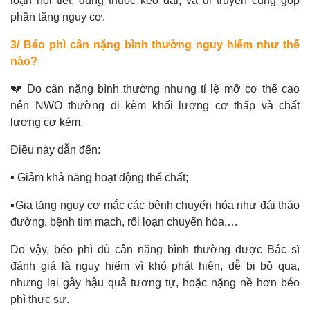
loạn nội tiết, dùng thuốc kéo dài, và di truyền cũng góp
phần tăng nguy cơ.
3/ Béo phì cân nặng bình thường nguy hiểm như thế
nào?
💔 Do cân nặng bình thường nhưng tỉ lệ mỡ cơ thể cao
nên NWO thường đi kèm khối lượng cơ thấp và chất
lượng cơ kém.
Điều này dẫn đến:
▪️ Giảm khả năng hoạt động thể chất;
▪️Gia tăng nguy cơ mắc các bệnh chuyển hóa như đái tháo
đường, bệnh tim mạch, rối loạn chuyển hóa,…
Do vậy, béo phì dù cân nặng bình thường được Bác sĩ
đánh giá là nguy hiểm vì khó phát hiện, dễ bị bỏ qua,
nhưng lại gây hậu quả tương tự, hoặc nặng nề hơn béo
phì thực sự.