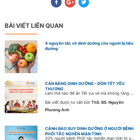
BÀI VIẾT LIÊN QUAN
4 nguyên tắc về dinh dưỡng cho người bị tiểu
đường
CÂN BẰNG DINH DƯỠNG - ĐÓN TẾT YÊU
THƯƠNG
Làm thế nào để ăn Tết vui vẻ mà không tăng cân? Dưới đây là 2 gợi ý từ chuyên gia Dinh dưỡng, Thạc sĩ - Bác sĩ Nguyễn Phương Anh, đến từ Hệ thống Phòng khám CarePlus, để giúp bạn ổn định cân nặng trong thời gian Tết.
Bài viết được tư vấn bởi
ThS. BS. Nguyễn
Phương Anh
CẢNH BÁO SUY DINH DƯỠNG Ở NGƯỜI BỆNH
PHỔI TẮC NGHẼN MẠN TÍNH
20% người bệnh Phổi tắc nghẽn mạn tính bị sụt cân, thiếu hụt vitamin và protein, thậm chí suy dinh dưỡng. Đây là tình trạng đáng lưu ý, vì có thể dẫn đến suy giảm khả năng miễn dịch và thúc đẩy bệnh trở nặng.