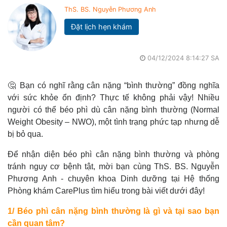
ThS. BS. Nguyễn Phương Anh
Đặt lịch hẹn khám
04/12/2024 8:14:27 SA
🤔 Bạn có nghĩ rằng cân nặng “bình thường” đồng nghĩa
với sức khỏe ổn định? Thực tế không phải vậy! Nhiều
người có thể béo phì dù cân nặng bình thường (Normal
Weight Obesity – NWO), một tình trạng phức tạp nhưng dễ
bị bỏ qua.
Để nhận diện béo phì cân nặng bình thường và phòng
tránh nguy cơ bệnh tật, mời bạn cùng ThS. BS. Nguyễn
Phương Anh - chuyên khoa Dinh dưỡng tại Hệ thống
Phòng khám CarePlus tìm hiểu trong bài viết dưới đây!
1/ Béo phì cân nặng bình thường là gì và tại sao bạn
cần quan tâm?