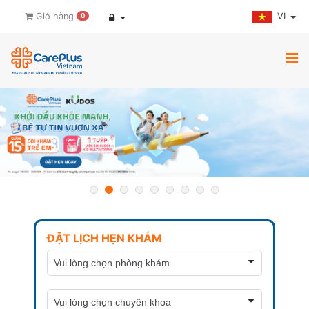
VI
Giỏ hàng
0
ĐẶT LỊCH HẸN KHÁM