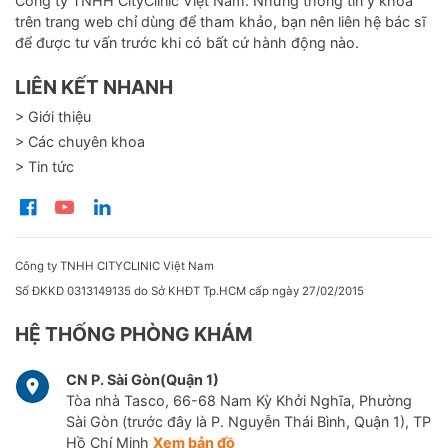
Công ty TNHH CityClinic Việt Nam. Những thông tin y khoa
trên trang web chỉ dùng để tham khảo, bạn nên liên hệ bác sĩ
để được tư vấn trước khi có bất cứ hành động nào.
LIÊN KẾT NHANH
> Giới thiệu
> Các chuyên khoa
> Tin tức
Công ty TNHH CITYCLINIC Việt Nam
Số ĐKKD 0313149135 do Sở KHĐT Tp.HCM cấp ngày 27/02/2015
HỆ THỐNG PHÒNG KHÁM
CN P. Sài Gòn(Quận 1)
Tòa nhà Tasco, 66-68 Nam Kỳ Khởi Nghĩa, Phường
Sài Gòn (trước đây là P. Nguyễn Thái Bình, Quận 1), TP
Hồ Chí Minh
Xem bản đồ