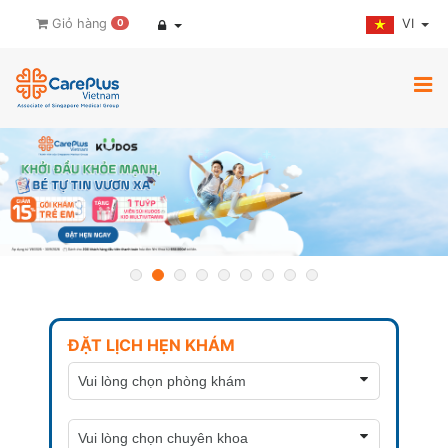
VI
Giỏ hàng
0
ĐẶT LỊCH HẸN KHÁM