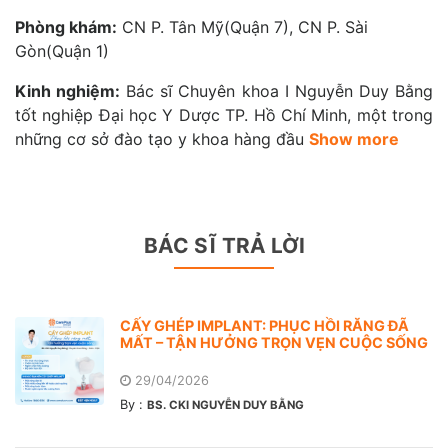
Phòng khám:
CN P. Tân Mỹ(Quận 7), CN P. Sài
Gòn(Quận 1)
Kinh nghiệm:
Bác sĩ Chuyên khoa I Nguyễn Duy Bằng
tốt nghiệp Đại học Y Dược TP. Hồ Chí Minh, một trong
những cơ sở đào tạo y khoa hàng đầu
Show more
BÁC SĨ TRẢ LỜI
CẤY GHÉP IMPLANT: PHỤC HỒI RĂNG ĐÃ
MẤT – TẬN HƯỞNG TRỌN VẸN CUỘC SỐNG
29/04/2026
By :
BS. CKI NGUYỄN DUY BẰNG