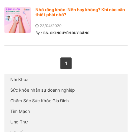
Nhổ răng khôn: Nên hay không? Khi nào cần
thiết phải nhổ?
23/04/2020
By :
BS. CKI NGUYỄN DUY BẰNG
1
Nhi Khoa
Sức khỏe nhân sự doanh nghiệp
Chăm Sóc Sức Khỏe Gia Đình
Tim Mạch
Ung Thư