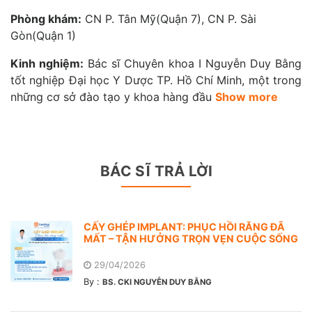
Phòng khám:
CN P. Tân Mỹ(Quận 7), CN P. Sài
Gòn(Quận 1)
Kinh nghiệm:
Bác sĩ Chuyên khoa I Nguyễn Duy Bằng
tốt nghiệp Đại học Y Dược TP. Hồ Chí Minh, một trong
những cơ sở đào tạo y khoa hàng đầu
Show more
BÁC SĨ TRẢ LỜI
CẤY GHÉP IMPLANT: PHỤC HỒI RĂNG ĐÃ
MẤT – TẬN HƯỞNG TRỌN VẸN CUỘC SỐNG
29/04/2026
By :
BS. CKI NGUYỄN DUY BẰNG