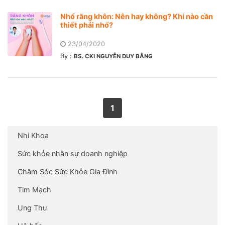
Nhổ răng khôn: Nên hay không? Khi nào cần
thiết phải nhổ?
23/04/2020
By :
BS. CKI NGUYỄN DUY BẰNG
1
Nhi Khoa
Sức khỏe nhân sự doanh nghiệp
Chăm Sóc Sức Khỏe Gia Đình
Tim Mạch
Ung Thư