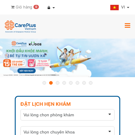
VI
Giỏ hàng
0
ĐẶT LỊCH HẸN KHÁM