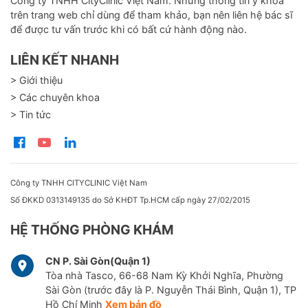
Công ty TNHH CityClinic Việt Nam. Những thông tin y khoa
trên trang web chỉ dùng để tham khảo, bạn nên liên hệ bác sĩ
để được tư vấn trước khi có bất cứ hành động nào.
LIÊN KẾT NHANH
> Giới thiệu
> Các chuyên khoa
> Tin tức
Công ty TNHH CITYCLINIC Việt Nam
Số ĐKKD 0313149135 do Sở KHĐT Tp.HCM cấp ngày 27/02/2015
HỆ THỐNG PHÒNG KHÁM
CN P. Sài Gòn(Quận 1)
Tòa nhà Tasco, 66-68 Nam Kỳ Khởi Nghĩa, Phường
Sài Gòn (trước đây là P. Nguyễn Thái Bình, Quận 1), TP
Hồ Chí Minh
Xem bản đồ