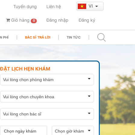
VI
Tuyển dụng
Liên hệ
Giỏ hàng
Đăng nhập
Đăng ký
0
N PHÍ
BÁC SĨ TRẢ LỜI
TIN TỨC
ĐẶT LỊCH HẸN KHÁM