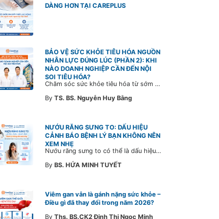
DÀNG HƠN TẠI CAREPLUS
BẢO VỆ SỨC KHỎE TIÊU HÓA NGUỒN
NHÂN LỰC ĐÚNG LÚC (PHẦN 2): KHI
NÀO DOANH NGHIỆP CẦN ĐẾN NỘI
SOI TIÊU HÓA?
Chăm sóc sức khỏe tiêu hóa từ sớm không chỉ giúp phát hiện bệnh kịp thời mà còn góp phần xây dựng đội ngũ khỏe mạnh, ổn định và gắn bó lâu dài. CarePlus sẵn sàng đồng hành cùng doanh nghiệp trong việc thiết kế chương trình chăm sóc sức khỏe phù hợp theo từng nhân sự, nhằm tối ưu hiệu quả đầu tư phúc lợi và phát triển nguồn nhân lực bền vững.
By
TS. BS. Nguyễn Huy Bằng
NƯỚU RĂNG SƯNG TO: DẤU HIỆU
CẢNH BÁO BỆNH LÝ BẠN KHÔNG NÊN
XEM NHẸ
Nướu răng sưng to có thể là dấu hiệu cảnh báo bệnh lý răng miệng. Cùng Bác sĩ CarePlus tìm hiểu nguyên nhân, triệu chứng và thời điểm cần đi khám bác sĩ trong bài viết dưới đây.
By
BS. HỨA MINH TUYẾT
Viêm gan vẫn là gánh nặng sức khỏe –
Điều gì đã thay đổi trong năm 2026?
By
Ths. BS.CK2 Đinh Thị Ngọc Minh