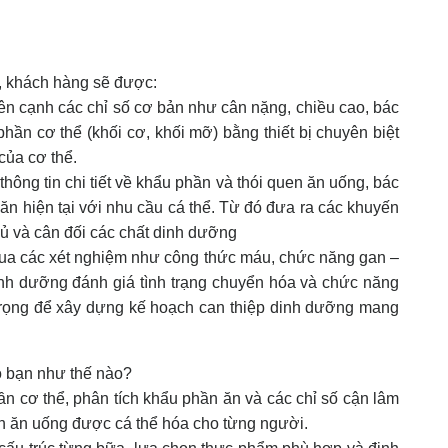
, khách hàng sẽ được:
bên cạnh các chỉ số cơ bản như cân nặng, chiều cao, bác
hần cơ thể (khối cơ, khối mỡ) bằng thiết bị chuyên biệt
 của cơ thể.
thông tin chi tiết về khẩu phần và thói quen ăn uống, bác
ăn hiện tại với nhu cầu cá thể. Từ đó đưa ra các khuyến
ủ và cân đối các chất dinh dưỡng
 qua các xét nghiệm như công thức máu, chức năng gan –
nh dưỡng đánh giá tình trạng chuyển hóa và chức năng
trọng để xây dựng kế hoạch can thiệp dinh dưỡng mang
o bạn như thế nào?
ần cơ thể, phân tích khẩu phần ăn và các chỉ số cận lâm
ch ăn uống được cá thể hóa cho từng người.