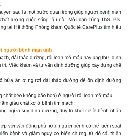
t.
huyên sâu là một bước quan trọng giúp người bệnh mạn
n chất lượng cuộc sống lâu dài. Mời bạn cùng ThS. BS.
g tại Hệ thống Phòng khám Quốc tế CarePlus tìm hiểu
ới người bệnh mạn tính
mạch, đái tháo đường, rối loạn mỡ máu hay ung thư, dinh
u trị. Việc khám và tư vấn dinh dưỡng giúp xây dựng chế
bố bữa ăn ở người đái tháo đường để ổn định đường
ng chất béo không bão hòa) ở người rối loạn mỡ máu;
phẩm giàu chất xơ ở bệnh tim mạch;
ng ngừa suy dinh dưỡng, duy trì khối cơ ở bệnh nhân
ợp với vận động phù hợp, người bệnh có thể kiểm soát
triển bệnh và giảm nguy cơ biến chứng, từ đó cải thiện