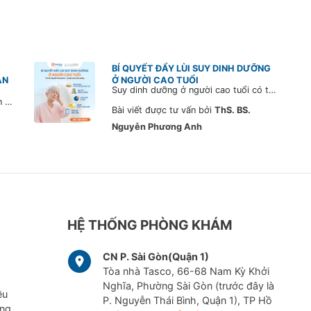
BÍ QUYẾT ĐẨY LÙI SUY DINH DƯỠNG
ẠN
Ở NGƯỜI CAO TUỔI
Suy dinh dưỡng ở người cao tuổi có thể gây ảnh hưởng nghiêm trọng đến sức khỏe và cuộc sống. Tìm hiểu cách cải thiện qua chế độ dinh dưỡng hợp lý cùng Bác sĩ CarePlus.
20% người bệnh Phổi tắc nghẽn mạn tính bị sụt cân, thiếu hụt vitamin và protein, thậm chí suy dinh dưỡng. Đây là tình trạng đáng lưu ý, vì có thể dẫn đến suy giảm khả năng miễn dịch và thúc đẩy bệnh trở nặng.
Bài viết được tư vấn bởi
ThS. BS.
Nguyễn Phương Anh
HỆ THỐNG PHÒNG KHÁM
CN P. Sài Gòn(Quận 1)
Tòa nhà Tasco, 66-68 Nam Kỳ Khởi
Nghĩa, Phường Sài Gòn (trước đây là
ều
P. Nguyễn Thái Bình, Quận 1), TP Hồ
ững