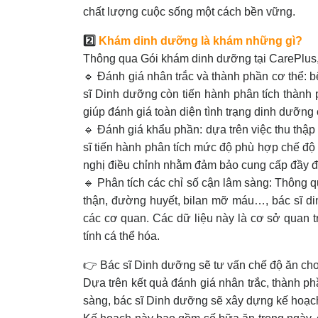
chất lượng cuộc sống một cách bền vững.
2️⃣
Khám dinh dưỡng là khám những gì?
Thông qua Gói khám dinh dưỡng tại CarePlus
🔹 Đánh giá nhân trắc và thành phần cơ thể: 
sĩ Dinh dưỡng còn tiến hành phân tích thành p
giúp đánh giá toàn diện tình trạng dinh dưỡng
🔹 Đánh giá khẩu phần: dựa trên việc thu thập 
sĩ tiến hành phân tích mức độ phù hợp chế độ 
nghị điều chỉnh nhằm đảm bảo cung cấp đầy đ
🔹 Phân tích các chỉ số cận lâm sàng: Thông
thận, đường huyết, bilan mỡ máu…, bác sĩ di
các cơ quan. Các dữ liệu này là cơ sở quan 
tính cá thể hóa.
👉 Bác sĩ Dinh dưỡng sẽ tư vấn chế độ ăn ch
Dựa trên kết quả đánh giá nhân trắc, thành ph
sàng, bác sĩ Dinh dưỡng sẽ xây dựng kế hoạ