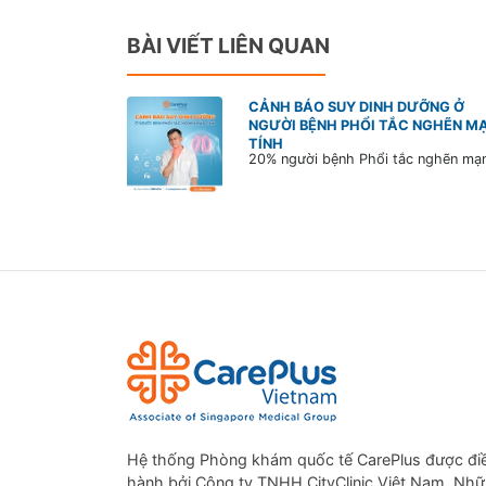
BÀI VIẾT LIÊN QUAN
CẢNH BÁO SUY DINH DƯỠNG Ở
NGƯỜI BỆNH PHỔI TẮC NGHẼN M
TÍNH
Hệ thống Phòng khám quốc tế CarePlus được đi
hành bởi Công ty TNHH CityClinic Việt Nam. Nh