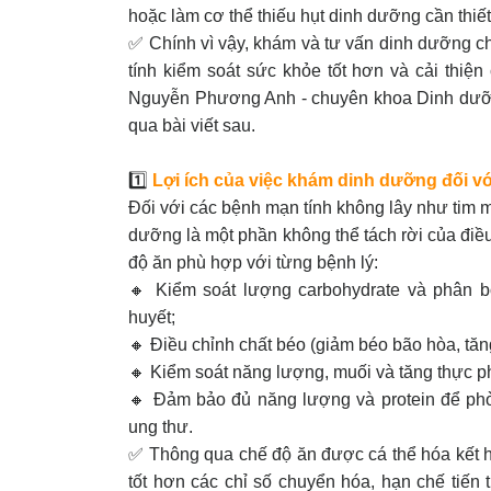
hoặc làm cơ thể thiếu hụt dinh dưỡng cần thiế
✅ Chính vì vậy, khám và tư vấn dinh dưỡng c
tính kiểm soát sức khỏe tốt hơn và cải thiệ
Nguyễn Phương Anh - chuyên khoa Dinh dưỡn
qua bài viết sau.
1️⃣
Lợi ích của việc khám dinh dưỡng đối v
Đối với các bệnh mạn tính không lây như tim 
dưỡng là một phần không thể tách rời của điề
độ ăn phù hợp với từng bệnh lý:
🔸 Kiểm soát lượng carbohydrate và phân 
huyết;
🔸 Điều chỉnh chất béo (giảm béo bão hòa, tă
🔸 Kiểm soát năng lượng, muối và tăng thực 
🔸 Đảm bảo đủ năng lượng và protein để phò
ung thư.
✅ Thông qua chế độ ăn được cá thể hóa kết h
tốt hơn các chỉ số chuyển hóa, hạn chế tiến 