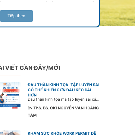
Tiếp theo
ÀI VIẾT GẦN ĐÂY/MỚI
ĐAU THẦN KINH TỌA: TẬP LUYỆN SAI
CÓ THỂ KHIẾN CƠN ĐAU KÉO DÀI
HƠN
Đau thần kinh tọa mà tập luyện sai cách có thể khiến cơn đau trở nặng và kéo dài thời gian hồi phục. Tham khảo chia sẻ của Bác sĩ CarePlus để nắm các động tác cần tránh và có góc nhìn đúng về phương pháp điều trị phù hợp trong bài viết sau.
By
ThS. BS. CKI NGUYỄN VĂN HOÀNG
TÂM
KHÁM SỨC KHỎE WORK PERMIT DỄ