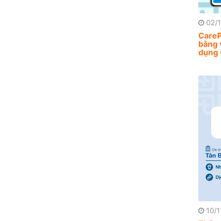
02/1
CareP
bằng 
dụng 
10/1