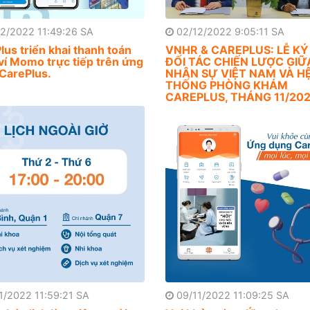
2/2022 11:49:26 SA
02/12/2022 9:05:11 SA
lus triển khai thanh toán
VNHR & CAREPLUS: LỄ KÝ
ví Momo trực tiếp trên ứng
ĐỐI TÁC CHIẾN LƯỢC GIỮ
CarePlus.
NHÂN SỰ VIỆT NAM VÀ H
THỐNG PHÒNG KHÁM
CAREPLUS, THÁNG 11/20
1/2022 11:59:21 SA
09/11/2022 11:09:25 SA