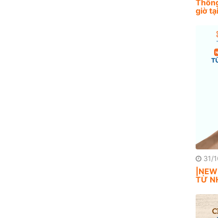
Thông
giờ t
31/1
|NEW
TỪ N