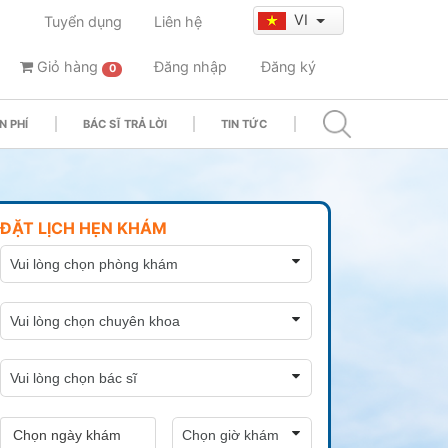
VI
Tuyển dụng
Liên hệ
Giỏ hàng
Đăng nhập
Đăng ký
0
N PHÍ
BÁC SĨ TRẢ LỜI
TIN TỨC
ĐẶT LỊCH HẸN KHÁM