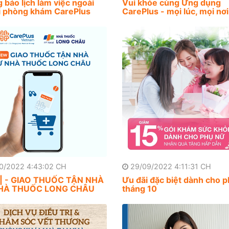
 báo lịch làm việc ngoài
Vui khỏe cùng Ứng dụng
ại phòng khám CarePlus
CarePlus - mọi lúc, mọi nơi
0/2022 4:43:02 CH
29/09/2022 4:11:31 CH
| - GIAO THUỐC TẬN NHÀ
Ưu đãi đặc biệt dành cho 
HÀ THUỐC LONG CHÂU
tháng 10