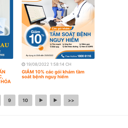
19/08/2022 1:58:14 CH
ẨN
GIẢM 10% các gói khám tầm
C,
soát bệnh nguy hiểm
 HÓA
9
10
…
>
>>