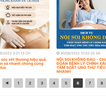
9/2022 3:21:13 CH
30/08/2022 10:02:20 SA
sóc vết thương hiệu quả,
NỘI SOI KHÔNG ĐAU - CH
àn và nhanh chóng cùng
ĐOÁN BỆNH LÝ CHÍNH XÁ
lus
TẦM SOÁT UNG THƯ TIÊU
NHANH
<
1
2
3
4
5
6
7
8