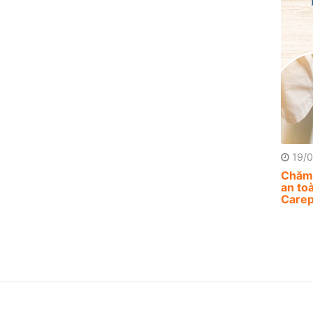
19/0
Chăm 
an to
Carep