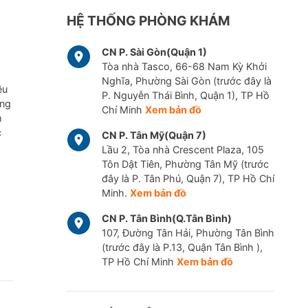
HỆ THỐNG PHÒNG KHÁM
CN P. Sài Gòn(Quận 1)
Tòa nhà Tasco, 66-68 Nam Kỳ Khởi
Nghĩa, Phường Sài Gòn (trước đây là
ều
P. Nguyễn Thái Bình, Quận 1), TP Hồ
ững
Chí Minh
Xem bản đồ
m
c
CN P. Tân Mỹ(Quận 7)
Lầu 2, Tòa nhà Crescent Plaza, 105
Tôn Dật Tiên, Phường Tân Mỹ (trước
đây là P. Tân Phú, Quận 7), TP Hồ Chí
Minh.
Xem bản đồ
CN P. Tân Bình(Q.Tân Bình)
107, Đường Tân Hải, Phường Tân Bình
(trước đây là P.13, Quận Tân Bình ),
TP Hồ Chí Minh
Xem bản đồ