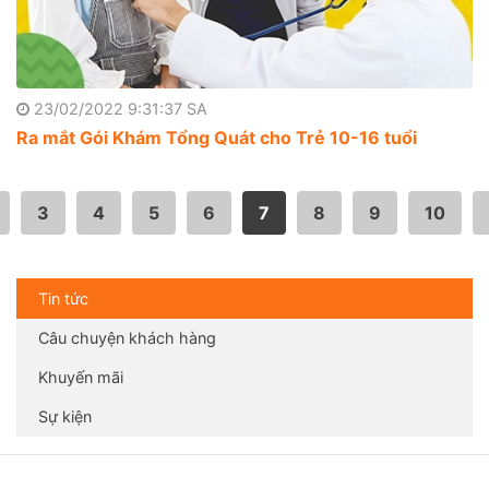
23/02/2022 9:31:37 SA
Ra mắt Gói Khám Tổng Quát cho Trẻ 10-16 tuổi
3
4
5
6
7
8
9
10
Tin tức
Câu chuyện khách hàng
Khuyến mãi
Sự kiện