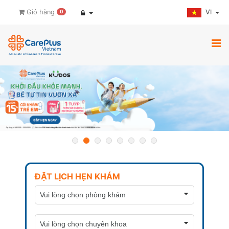
VI
Giỏ hàng
0
ĐẶT LỊCH HẸN KHÁM