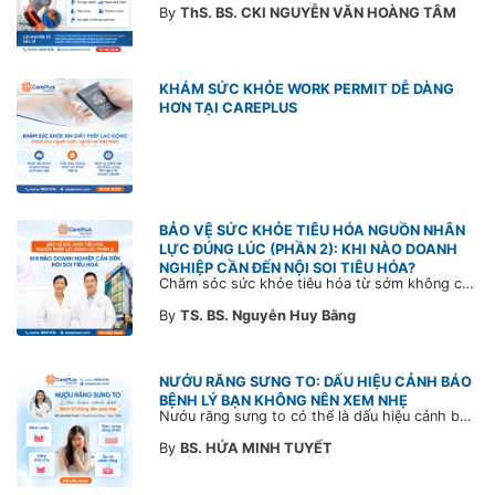
By
ThS. BS. CKI NGUYỄN VĂN HOÀNG TÂM
KHÁM SỨC KHỎE WORK PERMIT DỄ DÀNG
HƠN TẠI CAREPLUS
BẢO VỆ SỨC KHỎE TIÊU HÓA NGUỒN NHÂN
LỰC ĐÚNG LÚC (PHẦN 2): KHI NÀO DOANH
NGHIỆP CẦN ĐẾN NỘI SOI TIÊU HÓA?
Chăm sóc sức khỏe tiêu hóa từ sớm không chỉ giúp phát hiện bệnh kịp thời mà còn góp phần xây dựng đội ngũ khỏe mạnh, ổn định và gắn bó lâu dài. CarePlus sẵn sàng đồng hành cùng doanh nghiệp trong việc thiết kế chương trình chăm sóc sức khỏe phù hợp theo từng nhân sự, nhằm tối ưu hiệu quả đầu tư phúc lợi và phát triển nguồn nhân lực bền vững.
By
TS. BS. Nguyễn Huy Bằng
NƯỚU RĂNG SƯNG TO: DẤU HIỆU CẢNH BÁO
BỆNH LÝ BẠN KHÔNG NÊN XEM NHẸ
Nướu răng sưng to có thể là dấu hiệu cảnh báo bệnh lý răng miệng. Cùng Bác sĩ CarePlus tìm hiểu nguyên nhân, triệu chứng và thời điểm cần đi khám bác sĩ trong bài viết dưới đây.
By
BS. HỨA MINH TUYẾT