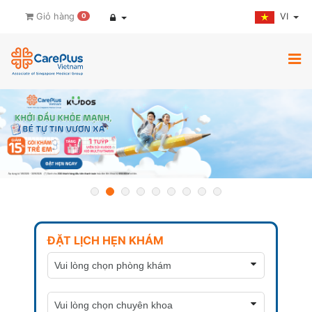
VI
Giỏ hàng
0
ĐẶT LỊCH HẸN KHÁM