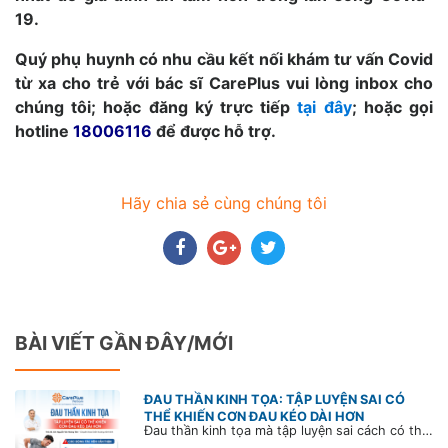
19.
Quý phụ huynh có nhu cầu kết nối khám tư vấn Covid
từ xa cho trẻ với bác sĩ CarePlus vui lòng inbox cho
chúng tôi; hoặc đăng ký trực tiếp
tại đây
; hoặc gọi
hotline
18006116
để được hỗ trợ.
Hãy chia sẻ cùng chúng tôi
BÀI VIẾT GẦN ĐÂY/MỚI
ĐAU THẦN KINH TỌA: TẬP LUYỆN SAI CÓ
THỂ KHIẾN CƠN ĐAU KÉO DÀI HƠN
Đau thần kinh tọa mà tập luyện sai cách có thể khiến cơn đau trở nặng và kéo dài thời gian hồi phục. Tham khảo chia sẻ của Bác sĩ CarePlus để nắm các động tác cần tránh và có góc nhìn đúng về phương pháp điều trị phù hợp trong bài viết sau.