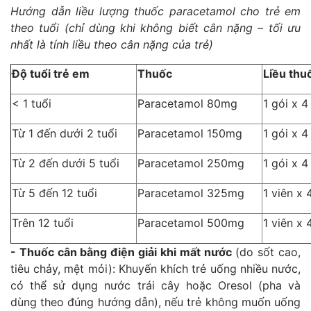
Hướng dẫn liều lượng thuốc paracetamol cho trẻ em
theo tuổi (chỉ dùng khi không biết cân nặng – tối ưu
nhất là tính liều theo cân nặng của trẻ)
Độ tuổi trẻ em
Thuốc
Liều thuô
< 1 tuổi
Paracetamol 80mg
1 gói x 4
Từ 1 đến dưới 2 tuổi
Paracetamol 150mg
1 gói x 4
Từ 2 đến dưới 5 tuổi
Paracetamol 250mg
1 gói x 4
Từ 5 đến 12 tuổi
Paracetamol 325mg
1 viên x 
Trên 12 tuổi
Paracetamol 500mg
1 viên x 
- Thuốc cân bằng điện giải khi mất nước
(do sốt cao,
tiêu chảy, mệt mỏi): Khuyến khích trẻ uống nhiều nước,
có thể sử dụng nước trái cây hoặc Oresol (pha và
dùng theo đúng hướng dẫn), nếu trẻ không muốn uống