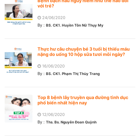
Bệnh bạch hầu nguy hiểm như thế nào đối
với trẻ?
24/06/2020
By :
BS. CK1. Huyền Tôn Nữ Thụy My
Thực hư câu chuyện bé 3 tuổi bị thiếu máu
nặng do uống 10 hộp sữa tươi mỗi ngày?
16/06/2020
By :
BS. CK1. Phạm Thị Thùy Trang
Top 8 bệnh lây truyền qua đường tình dục
phổ biến nhất hiện nay
12/06/2020
By :
Ths. Bs. Nguyễn Đoan Quỳnh