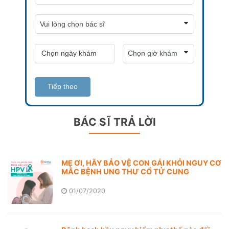
Tiếp theo
BÁC SĨ TRẢ LỜI
MẸ ƠI, HÃY BẢO VỆ CON GÁI KHỎI NGUY CƠ
MẮC BỆNH UNG THƯ CỔ TỬ CUNG
01/07/2020