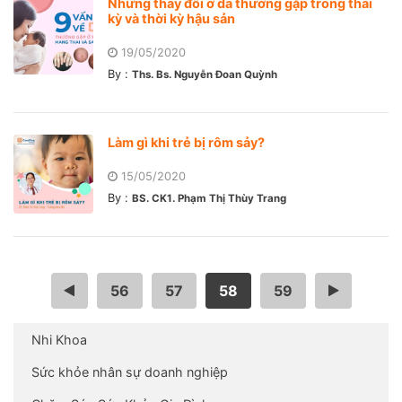
Những thay đổi ở da thường gặp trong thai
kỳ và thời kỳ hậu sản
19/05/2020
By :
Ths. Bs. Nguyễn Đoan Quỳnh
Làm gì khi trẻ bị rôm sảy?
15/05/2020
By :
BS. CK1. Phạm Thị Thùy Trang
…
56
57
58
59
…
Nhi Khoa
Sức khỏe nhân sự doanh nghiệp