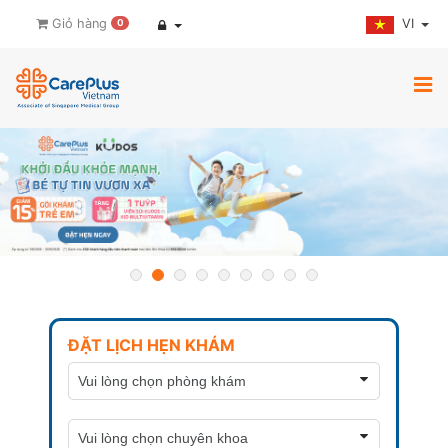
VI
Giỏ hàng
0
ĐẶT LỊCH HẸN KHÁM