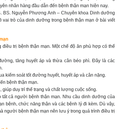
guyên nhân hàng đầu dẫn đến bệnh thận mạn hiện nay.
hS. BS. Nguyễn Phương Anh – Chuyên khoa Dinh dưỡng
 vai trò của dinh dưỡng trong bệnh thận mạn ở bài viết
n mạn
g điều trị bệnh thận mạn. Một chế độ ăn phù hợp có thể
ường, tăng huyết áp và thừa cân béo phì. Đây là các
n.
ua kiểm soát tốt đường huyết, huyết áp và cân nặng.
 đến bệnh thận mạn.
giúp duy trì thể trạng và chất lượng cuộc sống.
o tất cả người bệnh thận mạn. Nhu cầu dinh dưỡng của
ạn bệnh, chức năng thận và các bệnh lý đi kèm. Dù vậy,
 người bệnh thận mạn nên lưu ý trong quá trình điều trị