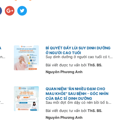
À
BÍ QUYẾT ĐẨY LÙI SUY DINH DƯỠNG
Ở NGƯỜI CAO TUỔI
Dinh dưỡng là điều vô cùng quan trọng mà bạn không nên bỏ qua. Không chỉ dừng lại ở việc cải thiện vóc dáng mà còn giúp bạn làm chủ cuộc sống khỏe mạnh, tốt đẹp hơn bằng cách thực hiện chế độ ăn uống đầy đủ các chất dinh dưỡng để “kéo dài tuổi thọ”.
Suy dinh dưỡng ở người cao tuổi có thể gây ảnh hưởng nghiêm trọng đến sức khỏe và cuộc sống. Tìm hiểu cách cải thiện qua chế độ dinh dưỡng hợp lý cùng Bác sĩ CarePlus.
Bài viết được tư vấn bởi
ThS. BS.
Nguyễn Phương Anh
QUAN NIỆM "ĂN NHIỀU ĐẠM CHO
MAU KHỎE" SAU BỆNH - GÓC NHÌN
CỦA BÁC SĨ DINH DƯỠNG
Suy dinh dưỡng ở người cao tuổi là “kẻ thù thầm lặng” gây suy giảm miễn dịch, mất cơ, kéo dài thời gian hồi phục và tăng nguy cơ tử vong. Cùng Bác sĩ CarePlus nhận diện sớm các dấu hiệu để can thiệp kịp thời và bảo vệ sức khỏe cho ông bà- cha mẹ trong bài viết sau.
Sau mỗi đợt ốm dậy có nên bồi bổ bằng thịt cá trứng sữa trong chế độ ăn để sớm hồi phục sức lực? Tham khảo ngay ý kiến từ chuyên gia CarePlus để hiểu thêm về cách bổ sung chất đạm khoa học và an toàn trong bài viết dưới đây.
Bài viết được tư vấn bởi
ThS. BS.
Nguyễn Phương Anh