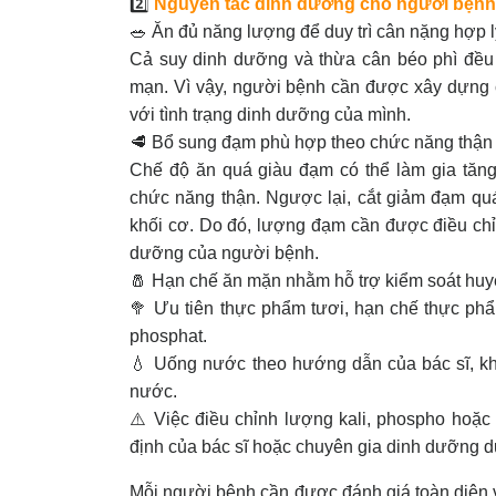
2️⃣
Nguyên tắc dinh dưỡng cho người bện
🥗 Ăn đủ năng lượng để duy trì cân nặng hợp 
Cả suy dinh dưỡng và thừa cân béo phì đều c
mạn. Vì vậy, người bệnh cần được xây dựng
với tình trạng dinh dưỡng của mình.
🥩 Bổ sung đạm phù hợp theo chức năng thận 
Chế độ ăn quá giàu đạm có thể làm gia tăng
chức năng thận. Ngược lại, cắt giảm đạm qu
khối cơ. Do đó, lượng đạm cần được điều chỉ
dưỡng của người bệnh.
🧂 Hạn chế ăn mặn nhằm hỗ trợ kiểm soát huyế
🥦 Ưu tiên thực phẩm tươi, hạn chế thực phẩ
phosphat.
💧 Uống nước theo hướng dẫn của bác sĩ, kh
nước.
⚠️ Việc điều chỉnh lượng kali, phospho hoặc
định của bác sĩ hoặc chuyên gia dinh dưỡng d
Mỗi người bệnh cần được đánh giá toàn diện v