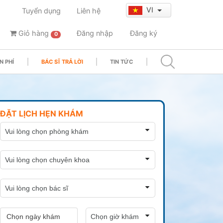
VI
Tuyển dụng
Liên hệ
Giỏ hàng
Đăng nhập
Đăng ký
0
N PHÍ
BÁC SĨ TRẢ LỜI
TIN TỨC
ĐẶT LỊCH HẸN KHÁM