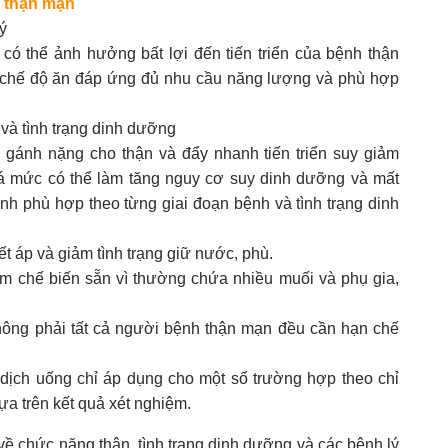
h thận mạn
lý
ó thể ảnh hưởng bất lợi đến tiến triển của bệnh thận
 chế độ ăn đáp ứng đủ nhu cầu năng lượng và phù hợp
và tình trạng dinh dưỡng
 gánh nặng cho thận và đẩy nhanh tiến triển suy giảm
á mức có thể làm tăng nguy cơ suy dinh dưỡng và mất
nh phù hợp theo từng giai đoạn bệnh và tình trạng dinh
t áp và giảm tình trạng giữ nước, phù.
m chế biến sẵn vì thường chứa nhiều muối và phụ gia,
ông phải tất cả người bệnh thận mạn đều cần hạn chế
 dịch uống chỉ áp dụng cho một số trường hợp theo chỉ
ựa trên kết quả xét nghiệm.
ề chức năng thận, tình trạng dinh dưỡng và các bệnh lý