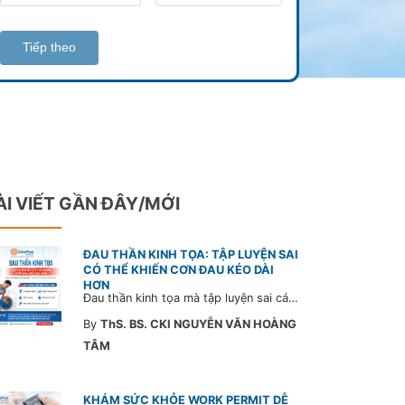
Tiếp theo
ÀI VIẾT GẦN ĐÂY/MỚI
ĐAU THẦN KINH TỌA: TẬP LUYỆN SAI
CÓ THỂ KHIẾN CƠN ĐAU KÉO DÀI
HƠN
Đau thần kinh tọa mà tập luyện sai cách có thể khiến cơn đau trở nặng và kéo dài thời gian hồi phục. Tham khảo chia sẻ của Bác sĩ CarePlus để nắm các động tác cần tránh và có góc nhìn đúng về phương pháp điều trị phù hợp trong bài viết sau.
By
ThS. BS. CKI NGUYỄN VĂN HOÀNG
TÂM
KHÁM SỨC KHỎE WORK PERMIT DỄ