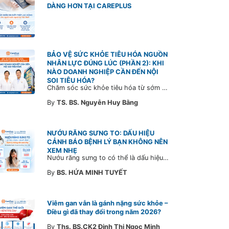
DÀNG HƠN TẠI CAREPLUS
BẢO VỆ SỨC KHỎE TIÊU HÓA NGUỒN
NHÂN LỰC ĐÚNG LÚC (PHẦN 2): KHI
NÀO DOANH NGHIỆP CẦN ĐẾN NỘI
SOI TIÊU HÓA?
Chăm sóc sức khỏe tiêu hóa từ sớm không chỉ giúp phát hiện bệnh kịp thời mà còn góp phần xây dựng đội ngũ khỏe mạnh, ổn định và gắn bó lâu dài. CarePlus sẵn sàng đồng hành cùng doanh nghiệp trong việc thiết kế chương trình chăm sóc sức khỏe phù hợp theo từng nhân sự, nhằm tối ưu hiệu quả đầu tư phúc lợi và phát triển nguồn nhân lực bền vững.
By
TS. BS. Nguyễn Huy Bằng
NƯỚU RĂNG SƯNG TO: DẤU HIỆU
CẢNH BÁO BỆNH LÝ BẠN KHÔNG NÊN
XEM NHẸ
Nướu răng sưng to có thể là dấu hiệu cảnh báo bệnh lý răng miệng. Cùng Bác sĩ CarePlus tìm hiểu nguyên nhân, triệu chứng và thời điểm cần đi khám bác sĩ trong bài viết dưới đây.
By
BS. HỨA MINH TUYẾT
Viêm gan vẫn là gánh nặng sức khỏe –
Điều gì đã thay đổi trong năm 2026?
By
Ths. BS.CK2 Đinh Thị Ngọc Minh