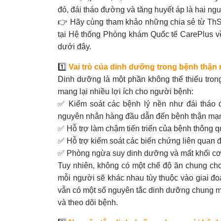
đó, đái tháo đường và tăng huyết áp là hai n
👉 Hãy cùng tham khảo những chia sẻ từ T
tại Hệ thống Phòng khám Quốc tế CarePlus về
dưới đây.
1️⃣
Vai trò của dinh dưỡng trong bệnh thậ
Dinh dưỡng là một phần không thể thiếu tron
mang lại nhiều lợi ích cho người bệnh:
✅ Kiểm soát các bệnh lý nền như đái tháo đ
nguyên nhân hàng đầu dẫn đến bệnh thận mạ
✅ Hỗ trợ làm chậm tiến triển của bệnh thông q
✅ Hỗ trợ kiểm soát các biến chứng liên quan
✅ Phòng ngừa suy dinh dưỡng và mất khối cơ, 
Tuy nhiên, không có một chế độ ăn chung ch
mỗi người sẽ khác nhau tùy thuộc vào giai đo
vẫn có một số nguyên tắc dinh dưỡng chung mà
và theo dõi bệnh.