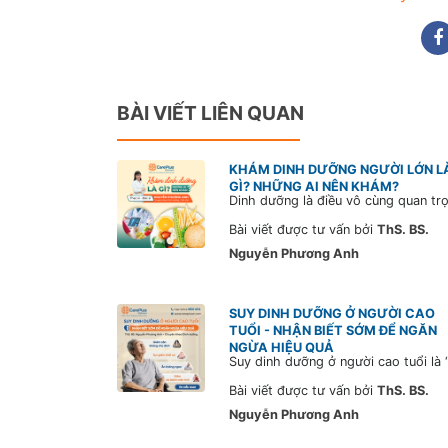
BÀI VIẾT LIÊN QUAN
KHÁM DINH DƯỠNG NGƯỜI LỚN L
GÌ? NHỮNG AI NÊN KHÁM?
Bài viết được tư vấn bởi
ThS. BS.
Nguyễn Phương Anh
SUY DINH DƯỠNG Ở NGƯỜI CAO
TUỔI - NHẬN BIẾT SỚM ĐỂ NGĂN
NGỪA HIỆU QUẢ
Bài viết được tư vấn bởi
ThS. BS.
Nguyễn Phương Anh