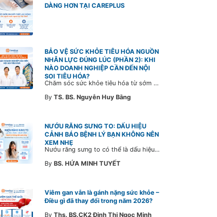
DÀNG HƠN TẠI CAREPLUS
BẢO VỆ SỨC KHỎE TIÊU HÓA NGUỒN
NHÂN LỰC ĐÚNG LÚC (PHẦN 2): KHI
NÀO DOANH NGHIỆP CẦN ĐẾN NỘI
SOI TIÊU HÓA?
Chăm sóc sức khỏe tiêu hóa từ sớm không chỉ giúp phát hiện bệnh kịp thời mà còn góp phần xây dựng đội ngũ khỏe mạnh, ổn định và gắn bó lâu dài. CarePlus sẵn sàng đồng hành cùng doanh nghiệp trong việc thiết kế chương trình chăm sóc sức khỏe phù hợp theo từng nhân sự, nhằm tối ưu hiệu quả đầu tư phúc lợi và phát triển nguồn nhân lực bền vững.
By
TS. BS. Nguyễn Huy Bằng
NƯỚU RĂNG SƯNG TO: DẤU HIỆU
CẢNH BÁO BỆNH LÝ BẠN KHÔNG NÊN
XEM NHẸ
Nướu răng sưng to có thể là dấu hiệu cảnh báo bệnh lý răng miệng. Cùng Bác sĩ CarePlus tìm hiểu nguyên nhân, triệu chứng và thời điểm cần đi khám bác sĩ trong bài viết dưới đây.
By
BS. HỨA MINH TUYẾT
Viêm gan vẫn là gánh nặng sức khỏe –
Điều gì đã thay đổi trong năm 2026?
By
Ths. BS.CK2 Đinh Thị Ngọc Minh