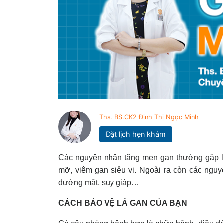
Ths. BS.CK2 Đinh Thị Ngọc Minh
Đặt lịch hẹn khám
Các nguyên nhân tăng men gan thường gặp là
mỡ, viêm gan siêu vi. Ngoài ra còn các ngu
đường mật, suy giáp…
CÁCH BẢO VỆ LÁ GAN CỦA BẠN