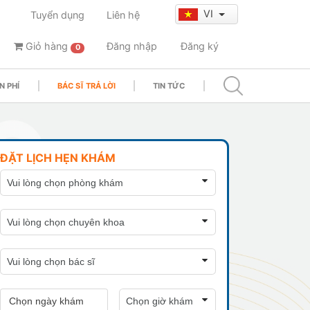
VI
Tuyển dụng
Liên hệ
Giỏ hàng
Đăng nhập
Đăng ký
0
N PHÍ
BÁC SĨ TRẢ LỜI
TIN TỨC
ĐẶT LỊCH HẸN KHÁM