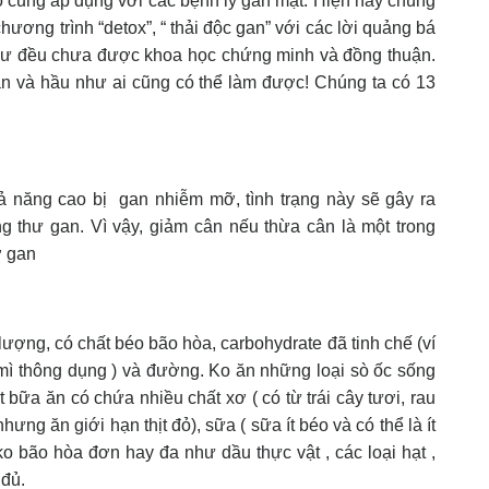
 cũng áp dụng với các bệnh lý gan mật. Hiện nay chúng
chương trình “detox”, “ thải độc gan” với các lời quảng bá
như đều chưa được khoa học chứng minh và đồng thuận.
iản và hầu như ai cũng có thể làm được! Chúng ta có 13
 năng cao bị gan nhiễm mỡ, tình trạng này sẽ gây ra
thư gan. Vì vậy, giảm cân nếu thừa cân là một trong
ở gan
ượng, có chất béo bão hòa, carbohydrate đã tinh chế (ví
 mì thông dụng ) và đường. Ko ăn những loại sò ốc sống
 bữa ăn có chứa nhiều chất xơ ( có từ trái cây tươi, rau
hưng ăn giới hạn thịt đỏ), sữa ( sữa ít béo và có thể là ít
ko bão hòa đơn hay đa như dầu thực vật , các loại hạt ,
 đủ.