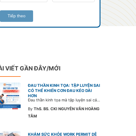
Tiếp theo
ÀI VIẾT GẦN ĐÂY/MỚI
ĐAU THẦN KINH TỌA: TẬP LUYỆN SAI
CÓ THỂ KHIẾN CƠN ĐAU KÉO DÀI
HƠN
Đau thần kinh tọa mà tập luyện sai cách có thể khiến cơn đau trở nặng và kéo dài thời gian hồi phục. Tham khảo chia sẻ của Bác sĩ CarePlus để nắm các động tác cần tránh và có góc nhìn đúng về phương pháp điều trị phù hợp trong bài viết sau.
By
ThS. BS. CKI NGUYỄN VĂN HOÀNG
TÂM
KHÁM SỨC KHỎE WORK PERMIT DỄ