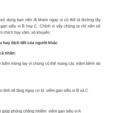
 sử dụng bạn nên đi khám ngay vì có thể là đường lây
an siêu vi B hay C. Chính vì vậy chúng ta chỉ nên sử
êm chích hay xăm, xỏ khuyên.
u hay dịch tiết của người khác
cá nhân:
đồ bấm móng tay vì chúng có thể mang các mầm bệnh do
n tình sẽ tăng nguy cơ bị viêm gan siêu vi B và C
ăn giúp phòng chống nhiễm viêm gan siêu vi A