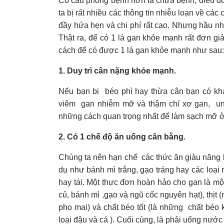
Có câu phòng bệnh hơn là chữa bệnh, điều đó
ta bị rất nhiều các thông tin nhiễu loạn về các 
đầy hứa hẹn và chi phí rất cao. Nhưng hầu 
Thật ra, để có 1 lá gan khỏe mạnh rất đơn g
cách để có được 1 lá gan khỏe mạnh như sau:
1. Duy trì cân nặng khỏe mạnh.
Nếu bạn bị béo phì hay thừa cân bạn có khả
viêm gan nhiễm mỡ và thậm chí xơ gan, ung 
những cách quan trọng nhất để làm sạch mỡ 
2. Có 1 chế độ ăn uống cân bằng.
Chúng ta nên hạn chế các thức ăn giàu năng l
dụ như bánh mì trắng, gạo tráng hay các loại
hay tái. Một thực đơn hoàn hảo cho gan là một
củ, bánh mì ,gạo và ngũ cốc nguyên hạt), thịt (n
pho mai) và chất béo tốt (là những chất béo 
loại đậu và cá ). Cuối cùng, là phải uống nước