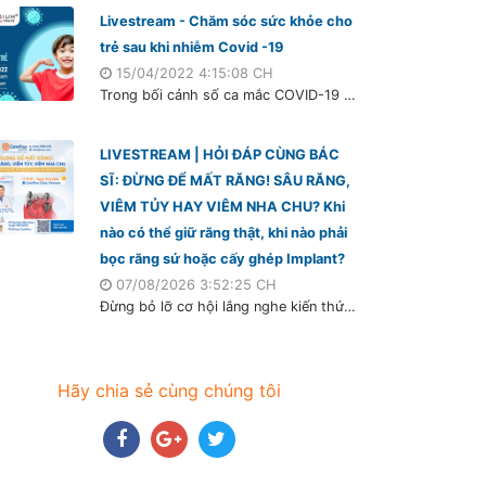
Livestream - Chăm sóc sức khỏe cho
trẻ sau khi nhiễm Covid -19
15/04/2022 4:15:08 CH
Trong bối cảnh số ca mắc COVID-19 tăng lên trong cả nước, tỷ lệ trẻ em mắc bệnh cũng tăng. Mặc dù triệu chứng COVID-19 ở trẻ em nhẹ hơn so với người lớn, số chuyển nặng và nhập viện ít, nhưng một tỉ lệ nhất định trẻ sau khi mắc COVID-19 tồn tại kéo dài các triệu chứng như ho, đau đầu, mệt mỏi, rối loạn hành vi, mất vị giác, …
LIVESTREAM | HỎI ĐÁP CÙNG BÁC
SĨ: ĐỪNG ĐỂ MẤT RĂNG! SÂU RĂNG,
VIÊM TỦY HAY VIÊM NHA CHU? Khi
nào có thể giữ răng thật, khi nào phải
bọc răng sứ hoặc cấy ghép Implant?
07/08/2026 3:52:25 CH
Đừng bỏ lỡ cơ hội lắng nghe kiến thức bảo vệ răng từ chuyên gia giàu kinh nghiệm. Hãy để lại câu hỏi qua link form đặt câu hỏi dưới đây, hoặc quét mã trên hình; đồng thời chia sẻ sự kiện này đến bạn bè và người thân cùng tham gia nhé.
Hãy chia sẻ cùng chúng tôi