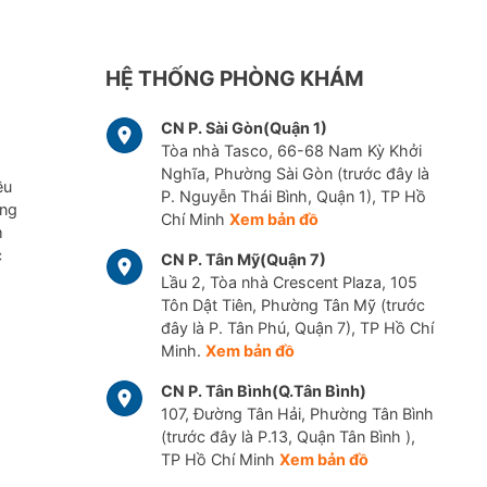
HỆ THỐNG PHÒNG KHÁM
CN P. Sài Gòn(Quận 1)
Tòa nhà Tasco, 66-68 Nam Kỳ Khởi
Nghĩa, Phường Sài Gòn (trước đây là
ều
P. Nguyễn Thái Bình, Quận 1), TP Hồ
ững
Chí Minh
Xem bản đồ
m
c
CN P. Tân Mỹ(Quận 7)
Lầu 2, Tòa nhà Crescent Plaza, 105
Tôn Dật Tiên, Phường Tân Mỹ (trước
đây là P. Tân Phú, Quận 7), TP Hồ Chí
Minh.
Xem bản đồ
CN P. Tân Bình(Q.Tân Bình)
107, Đường Tân Hải, Phường Tân Bình
(trước đây là P.13, Quận Tân Bình ),
TP Hồ Chí Minh
Xem bản đồ