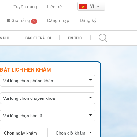
VI
Tuyển dụng
Liên hệ
Giỏ hàng
Đăng nhập
Đăng ký
0
N PHÍ
BÁC SĨ TRẢ LỜI
TIN TỨC
ĐẶT LỊCH HẸN KHÁM