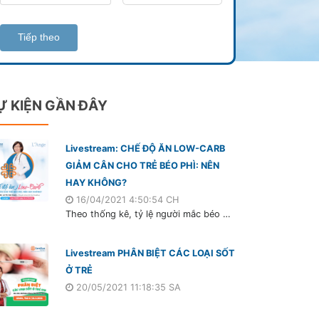
Tiếp theo
Ự KIỆN GẦN ĐÂY
Livestream: CHẾ ĐỘ ĂN LOW-CARB
GIẢM CÂN CHO TRẺ BÉO PHÌ: NÊN
HAY KHÔNG?
16/04/2021 4:50:54 CH
Theo thống kê, tỷ lệ người mắc béo phì đang tăng rất nhanh ở khu vực Đông Nam Á. Đáng chú ý, tốc độ gia tăng và tỷ lệ béo phì ở trẻ em VN đang ngày càng nhiều. Thừa cân, béo phì không chỉ là vấn đề thẩm mỹ, ngoại hình mà nó còn ảnh hưởng rất nhiều đến sức khỏe của trẻ.
Livestream PHÂN BIỆT CÁC LOẠI SỐT
Ở TRẺ
20/05/2021 11:18:35 SA