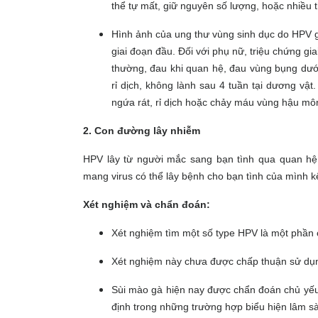
thể tự mất, giữ nguyên số lượng, hoặc nhiều
Hình ảnh của ung thư vùng sinh dục do HPV g
giai đoạn đầu. Đối với phụ nữ, triệu chứng gi
thường, đau khi quan hệ, đau vùng bụng dưới
rỉ dịch, không lành sau 4 tuần tại dương vậ
ngứa rát, rỉ dịch hoặc chảy máu vùng hậu môn
2. Con đường lây nhiễm
HPV lây từ người mắc sang bạn tình qua quan h
mang virus có thể lây bệnh cho bạn tình của mình 
Xét nghiệm và chẩn đoán:
Xét nghiệm tìm một số type HPV là một phần 
Xét nghiệm này chưa được chấp thuận sử dụn
Sùi mào gà hiện nay được chẩn đoán chủ yếu
định trong những trường hợp biểu hiện lâm 