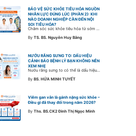
BẢO VỆ SỨC KHỎE TIÊU HÓA NGUỒN
NHÂN LỰC ĐÚNG LÚC (PHẦN 2): KHI
NÀO DOANH NGHIỆP CẦN ĐẾN NỘI
SOI TIÊU HÓA?
Chăm sóc sức khỏe tiêu hóa từ sớm không chỉ giúp phát hiện bệnh kịp thời mà còn góp phần xây dựng đội ngũ khỏe mạnh, ổn định và gắn bó lâu dài. CarePlus sẵn sàng đồng hành cùng doanh nghiệp trong việc thiết kế chương trình chăm sóc sức khỏe phù hợp theo từng nhân sự, nhằm tối ưu hiệu quả đầu tư phúc lợi và phát triển nguồn nhân lực bền vững.
By
TS. BS. Nguyễn Huy Bằng
NƯỚU RĂNG SƯNG TO: DẤU HIỆU
CẢNH BÁO BỆNH LÝ BẠN KHÔNG NÊN
XEM NHẸ
Nướu răng sưng to có thể là dấu hiệu cảnh báo bệnh lý răng miệng. Cùng Bác sĩ CarePlus tìm hiểu nguyên nhân, triệu chứng và thời điểm cần đi khám bác sĩ trong bài viết dưới đây.
By
BS. HỨA MINH TUYẾT
Viêm gan vẫn là gánh nặng sức khỏe –
Điều gì đã thay đổi trong năm 2026?
By
Ths. BS.CK2 Đinh Thị Ngọc Minh