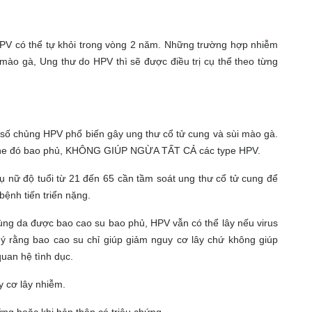
HPV có thể tự khỏi trong vòng 2 năm. Những trường hợp nhiễm
mào gà, Ung thư do HPV thì sẽ được điều trị cụ thể theo từng
số chủng HPV phổ biến gây ung thư cổ tử cung và sùi mào gà.
cine đó bao phủ, KHÔNG GIÚP NGỪA TẤT CẢ các type HPV.
 nữ độ tuổi từ 21 đến 65 cần tầm soát ung thư cổ tử cung để
bệnh tiến triển nặng.
ng da được bao cao su bao phủ, HPV vẫn có thể lây nếu virus
 ý rằng bao cao su chỉ giúp giảm nguy cơ lây chứ không giúp
quan hệ tình dục.
uy cơ lây nhiễm.
ứng hoặc khi bản thân có triệu chứng.