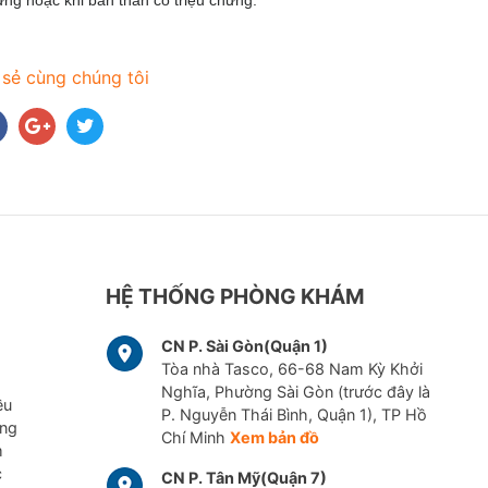
 sẻ cùng chúng tôi
HỆ THỐNG PHÒNG KHÁM
CN P. Sài Gòn(Quận 1)
Tòa nhà Tasco, 66-68 Nam Kỳ Khởi
Nghĩa, Phường Sài Gòn (trước đây là
ều
P. Nguyễn Thái Bình, Quận 1), TP Hồ
ững
Chí Minh
Xem bản đồ
m
c
CN P. Tân Mỹ(Quận 7)