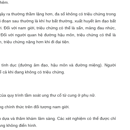
 thêm.
ây ra thường thầm lặng hơn, đa số không có triệu chứng trong
ai đoạn sau thường là khí hư bất thường, xuất huyết âm đạo bất
. Đối với nam giới, triệu chứng có thể là sẩn, mảng đau nhức,
t. Đối với người quan hệ đường hậu môn, triệu chứng có thể là
, triệu chứng nặng hơn khi đi đại tiện.
ệ tình dục (đường âm đạo, hậu môn và đường miệng). Người
kể cả khi đang không có triệu chứng.
của quy trình tầm soát ung thư cổ tử cung ở phụ nữ.
g chính thức trên đối tượng nam giới.
 dựa và thăm khám lâm sàng. Các xét nghiệm có thể được chỉ
sàng không điển hình.