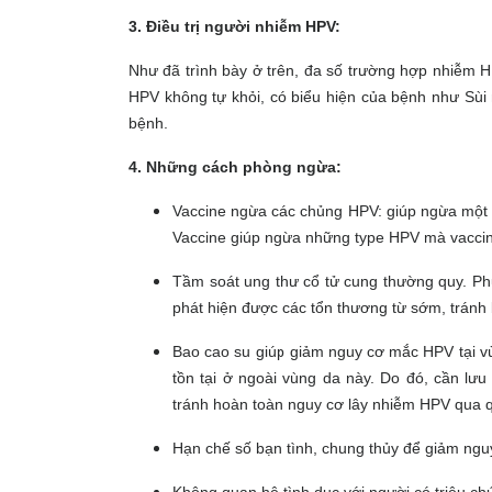
3. Điều trị người nhiễm HPV:
Như đã trình bày ở trên, đa số trường hợp nhiễm 
HPV không tự khỏi, có biểu hiện của bệnh như Sùi 
bệnh.
4. Những cách phòng ngừa:
Vaccine ngừa các chủng HPV: giúp ngừa một 
Vaccine giúp ngừa những type HPV mà vac
Tầm soát ung thư cổ tử cung thường quy. Phụ
phát hiện được các tổn thương từ sớm, tránh 
Bao cao su giúp giảm nguy cơ mắc HPV tại vù
tồn tại ở ngoài vùng da này. Do đó, cần lưu
tránh hoàn toàn nguy cơ lây nhiễm HPV qua 
Hạn chế số bạn tình, chung thủy để giảm ng
Không quan hệ tình dục với người có triệu ch