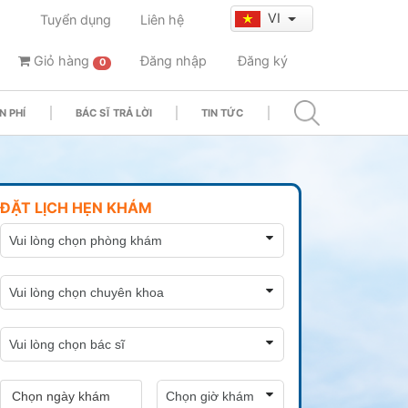
VI
Tuyển dụng
Liên hệ
Giỏ hàng
Đăng nhập
Đăng ký
0
N PHÍ
BÁC SĨ TRẢ LỜI
TIN TỨC
ĐẶT LỊCH HẸN KHÁM