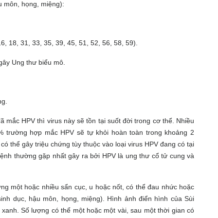
ậu môn, họng, miệng):
, 18, 31, 33, 35, 39, 45, 51, 52, 56, 58, 59).
 gây Ung thư biểu mô.
ng.
ã mắc HPV thì virus này sẽ tồn tại suốt đời trong cơ thể. Nhiều
% trường hợp mắc HPV sẽ tự khỏi hoàn toàn trong khoảng 2
ó thể gây triệu chứng tùy thuộc vào loại virus HPV đang có tại
bệnh thường gặp nhất gây ra bởi HPV là ung thư cổ tử cung và
ng một hoặc nhiều sẩn cục, u hoặc nốt, có thể đau nhức hoặc
sinh dục, hậu môn, họng, miệng). Hình ảnh điển hình của Sùi
 xanh. Số lượng có thể một hoặc một vài, sau một thời gian có