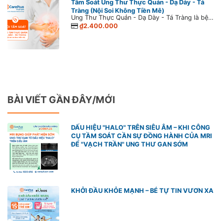
Tầm Soát Ung Thư Thực Quản - Dạ Dày - Tá
Tràng (Nội Soi Không Tiền Mê)
Ung Thư Thực Quản - Dạ Dày - Tá Tràng là bệnh ác tính phổ biến thứ tư trên toàn thế giới. Số người mắc bệnh ngày càng tăng bởi lối sống thiếu lành mạnh và ăn uống thiếu khoa học hiện nay. Bệnh dễ di căn và gây tử vong cao vì triệu chứng ung thư giai đoạn đầu rất mơ hồ và không đặc hiệu. Do đó, nhận biết sớm các dấu hiệu cảnh báo bệnh ung thư thực quản- dạ dày - tá tràng là cơ sở để xây dựng phác đồ điều trị hiệu quả, tăng cơ hội sống khỏe cho người bệnh.
₫2.400.000
BÀI VIẾT GẦN ĐÂY/MỚI
DẤU HIỆU "HALO" TRÊN SIÊU ÂM – KHI CÔNG
CỤ TẦM SOÁT CẦN SỰ ĐỒNG HÀNH CỦA MRI
ĐỂ "VẠCH TRẦN" UNG THƯ GAN SỚM
KHỞI ĐẦU KHỎE MẠNH – BÉ TỰ TIN VƯƠN XA