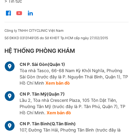
> Tin tức
Công ty TNHH CITYCLINIC Việt Nam
Số ĐKKD 0313149135 do Sở KHĐT Tp.HCM cấp ngày 27/02/2015
HỆ THỐNG PHÒNG KHÁM
CN P. Sài Gòn(Quận 1)
Tòa nhà Tasco, 66-68 Nam Kỳ Khởi Nghĩa, Phường
Sài Gòn (trước đây là P. Nguyễn Thái Bình, Quận 1), TP
Hồ Chí Minh
Xem bản đồ
CN P. Tân Mỹ(Quận 7)
Lầu 2, Tòa nhà Crescent Plaza, 105 Tôn Dật Tiên,
Phường Tân Mỹ (trước đây là P. Tân Phú, Quận 7), TP
Hồ Chí Minh.
Xem bản đồ
CN P. Tân Bình(Q.Tân Bình)
107, Đường Tân Hải, Phường Tân Bình (trước đây là