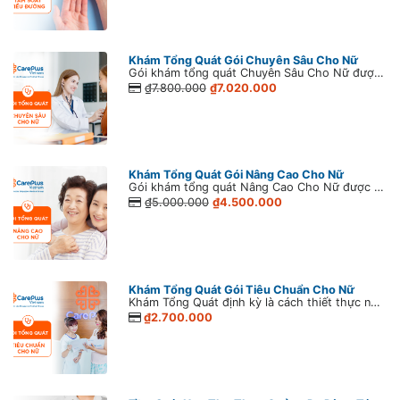
Khám Tổng Quát Gói Chuyên Sâu Cho Nữ
Gói khám tổng quát Chuyên Sâu Cho Nữ được bổ sung thêm các hạng mục khám tim mạch, tìm vi khuẩn H.Pylori, xét nghiệm viêm gan siêu vi C, xét nghiệm tìm máu ẩn trong phân, tầm soát ung thư gan, tầm soát ung thư đại tràng, tầm soát ung thư buồng trứng.
₫7.800.000
₫7.020.000
Khám Tổng Quát Gói Nâng Cao Cho Nữ
Gói khám tổng quát Nâng Cao Cho Nữ được bổ sung thêm các hạng mục Tầm soát ung thư cổ tử cung (Liquid - Based Pap - PathTezt), xét nghiệm viêm gan siêu vi B, siêu âm tuyến giáp cùng các hạng mục khám chuyên sâu khác.
₫5.000.000
₫4.500.000
Khám Tổng Quát Gói Tiêu Chuẩn Cho Nữ
Khám Tổng Quát định kỳ là cách thiết thực nhất để bảo vệ sức khỏe bản thân! Khám Tổng Quát định kỳ được khuyến khích mỗi năm một lần với người từ 16 tuổi trở lên đến dưới 50 tuổi có sức khỏe bình thường và 06 tháng một lần với người trên 50 tuổi.
₫2.700.000