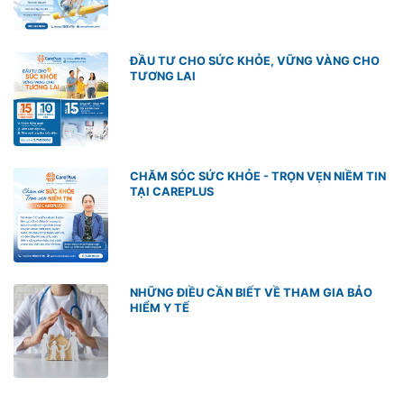
ĐẦU TƯ CHO SỨC KHỎE, VỮNG VÀNG CHO
TƯƠNG LAI
CHĂM SÓC SỨC KHỎE - TRỌN VẸN NIỀM TIN
TẠI CAREPLUS
NHỮNG ĐIỀU CẦN BIẾT VỀ THAM GIA BẢO
HIỂM Y TẾ