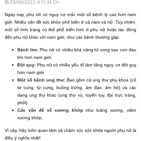
29/09/2022 4:11:31 CH
Ngày nay, phụ nữ có nguy cơ mắc một số bệnh lý cao hơn nam
giới
. Nhiều vấn đề sức khỏe phổ biến ở cả nam và nữ. Tuy nhiên,
một số tình trạng có thể phổ biến hơn ở phụ nữ hoặc tác động
đến phụ nữ khác với nam giới, như các bệnh thường gặp:
Bệnh tim:
Phụ nữ có nhiều khả năng tử vong sau cơn đau
tim hơn nam giới.
Đột quỵ:
Phụ nữ có nhiều yếu tố làm tăng nguy cơ đột quỵ
hơn nam giới.
Một số bệnh ung thư:
Bao gồm cả ung thư phụ khoa (cổ
tử cung, tử cung, buồng trứng, âm đạo, âm hộ) và các
dạng ung thư khác (ung thư vú, tuyến tụy, đại trực tràng,
phổi).
Các vấn đề về xương khớp
như loãng xương, viêm
xương khớp.
Vì vậy, hãy luôn quan tâm và chăm sóc sức khỏe người phụ nữ là
điều ý nghĩa nhất!