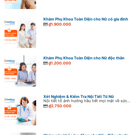
Khám Phụ Khoa Toàn Diện cho Nữ có gia đình
₫1.900.000
Khám Phụ Khoa Toàn Diện cho Nữ độc thân
₫1.200.000
Xét Nghiệm & Kiểm Tra Nội Tiết Tố Nữ
Nội tiết tố ảnh hưởng hầu hết mọi mặt về sức khỏe, sắc đẹp và tinh thần của phụ nữ. Chính vì vậy, những rối loạn nội tiết tố dù trong thời gian ngắn cũng nên được chú ý đúng mức.
₫2.750.000