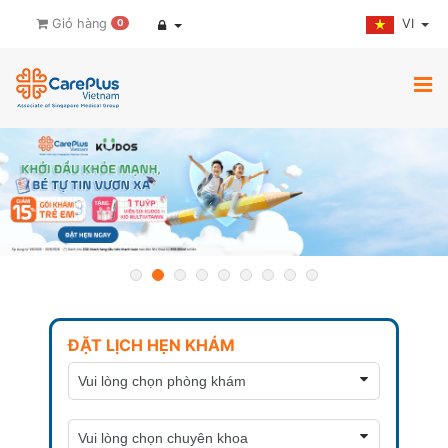
VI
Giỏ hàng
0
ĐẶT LỊCH HẸN KHÁM