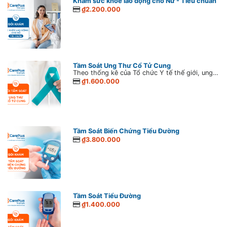
Khám sức khỏe lao động cho Nữ - Tiêu chuẩn
₫2.200.000
Tầm Soát Ung Thư Cổ Tử Cung
Theo thống kê của Tổ chức Y tế thế giới, ung thư cổ tử cung là một trong những loại bệnh ung thư phổ biến hàng đầu ở phụ nữ Việt Nam. Theo đó, mỗi năm Việt Nam lại có khoảng 6.000 phụ nữ phát hiện bệnh và hơn ½ số đó tử vong. Hơn thế nữa, con số phụ nữ mắc bệnh ung thư cổ tử cung đang ngày càng cao do sự ô nhiễm từ môi trường, thức ăn và lối sống thiếu lành mạnh. Tuy nhiên, nếu nhận biết sớm dấu hiệu ung thư cổ tử cung, bệnh có thể chữa khỏi ở giai đoạn đầu.
₫1.600.000
Tầm Soát Biến Chứng Tiểu Đường
₫3.800.000
Tầm Soát Tiểu Đường
₫1.400.000