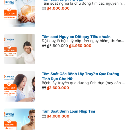
Tầm soát nghĩa là chủ động tìm các nguyên nhân hoặc yếu tố nguy cơ có thể dẫn đến ung thư ở những người chưa hoặc không có bất kì triệu chứng nào. Việc tiếp cận chủ động này có vai trò quan trọng trong phát hiện ung thư ở giai đoạn sớm, giúp tối ưu hóa quá trình điều trị.
₫4.000.000
Tầm soát Nguy cơ Đột quỵ Tiêu chuẩn
Đột quỵ là bệnh lý cấp tính nguy hiểm, thường xảy ra đột ngột, có tỉ lệ tử vong cao nếu không phát hiện sớm và điều trị kịp thời. Đáng lo ngại, đột quỵ đang có dấu hiệu ngày càng trẻ hóa, gia tăng mạnh từ 40 – 45 tuổi hay thậm chí xuất hiện cả ở tuổi 20.
₫5.500.000
₫4.950.000
Tầm Soát Các Bệnh Lây Truyền Qua Đường
Tình Dục Cho Nữ
Bệnh lây truyền qua đường tình dục (hay còn gọi là bệnh xã hội) là một nhóm bệnh lây truyền từ người này qua người khác thông qua các hoạt động quan hệ tình dục, gồm hình thức quan hệ qua ngả âm đạo, miệng hoặc hậu môn. Bệnh lây truyền qua đường tình dục không phải lúc nào cũng biểu hiện triệu chứng hoặc có thể chỉ có triệu chứng nhẹ. Do đó, có nhiều người mắc bệnh mà không biết là mình có bệnh. Đó là lý do tại sao nên tầm soát nhóm bệnh lý này ở người đã quan hệ tình dục và có nguy cơ.
₫2.600.000
Tầm Soát Bệnh Loạn Nhịp Tim
₫4.900.000