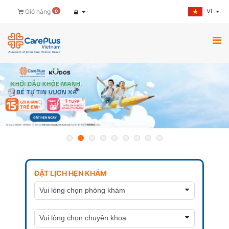
VI
Giỏ hàng
0
ĐẶT LỊCH HẸN KHÁM