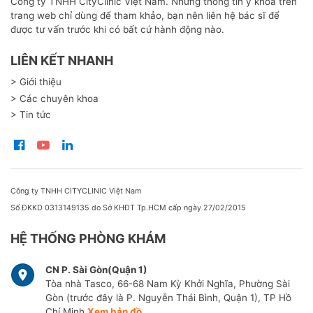
Công ty TNHH CityClinic Việt Nam. Những thông tin y khoa trên
trang web chỉ dùng để tham khảo, bạn nên liên hệ bác sĩ để
được tư vấn trước khi có bất cứ hành động nào.
LIÊN KẾT NHANH
> Giới thiệu
> Các chuyên khoa
> Tin tức
Công ty TNHH CITYCLINIC Việt Nam
Số ĐKKD 0313149135 do Sở KHĐT Tp.HCM cấp ngày 27/02/2015
HỆ THỐNG PHÒNG KHÁM
CN P. Sài Gòn(Quận 1)
Tòa nhà Tasco, 66-68 Nam Kỳ Khởi Nghĩa, Phường Sài
Gòn (trước đây là P. Nguyễn Thái Bình, Quận 1), TP Hồ
Chí Minh
Xem bản đồ