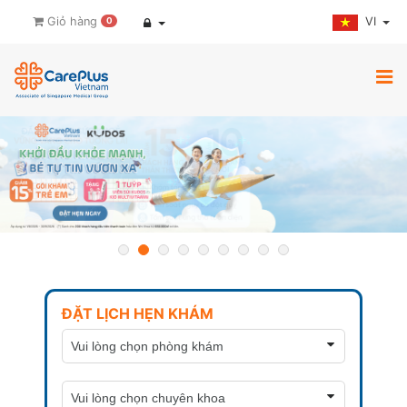
VI
Giỏ hàng
0
ĐẶT LỊCH HẸN KHÁM