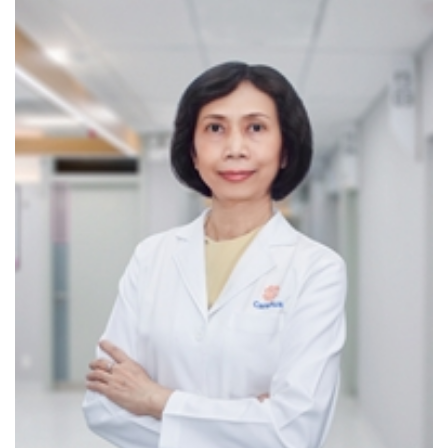
CarePlus cũng có thể tham gia đỡ sanh tại các cơ sở
y tế có uy tín theo sự lựa chọn của sản phụ
4. Kế hoạch hóa gia đình
Tư vấn các biện pháp tránh thai và cung cấp đủ các
hình thức kế hoạch hóa gia đình như thuốc ngừa
thai, cấy implant ngừa thai, bỏ thai (trong trường hợp
sức khỏe người mẹ không cho phép tiếp tục có thêm
con)… Các hồ sơ bệnh án được lưu giữ tuyệt mật
cho từng cá nhân
Khám và tư vấn về hiếm muộn (các vấn đề liên quan
đến hội chứng buồng trứng đa nang, lạc nội mạc tử
cung, ứ dịch tai vòi, u xơ tử cung, u nang buồng
trứng…)
5. Tầm soát ung thư:
Tầm soát ung thư cổ tử cung
bằng xét nghiệm
Pap’smear và HPV theo hướng dẫn mới nhất của tổ