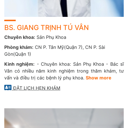
(6)
Tầm soát ung thư cổ tử cung
(7)
Tiêm ngừa ung thư cổ tử cung
BS. GIANG TRỊNH TÚ VÂN
Chuyên khoa:
Sản Phụ Khoa
Phòng khám:
CN P. Tân Mỹ(Quận 7), CN P. Sài
Gòn(Quận 1)
Kinh nghiệm:
- Chuyên khoa: Sản Phụ Khoa - Bác sĩ
Vân có nhiều năm kinh nghiệm trong thăm khám, tư
vấn và điều trị các bệnh lý phụ khoa.
Show more
ĐẶT LỊCH HẸN KHÁM