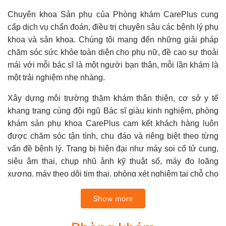
Chuyên khoa Sản phụ của Phòng khám CarePlus cung
cấp dịch vụ chẩn đoán, điều trị chuyên sâu các bệnh lý phụ
khoa và sản khoa. Chúng tôi mang đến những giải pháp
chăm sóc sức khỏe toàn diện cho phụ nữ, đề cao sự thoải
mái với mỗi bác sĩ là một người bạn thân, mỗi lần khám là
một trải nghiệm nhẹ nhàng.
Xây dựng môi trường thăm khám thân thiện, cơ sở y tế
khang trang cùng đội ngũ Bác sĩ giàu kinh nghiệm, phòng
khám sản phụ khoa CarePlus cam kết khách hàng luôn
được chăm sóc tận tình, chu đáo và riêng biệt theo từng
vấn đề bệnh lý. Trang bị hiện đại như máy soi cổ tử cung,
siêu âm thai, chụp nhũ ảnh kỹ thuật số, máy đo loãng
xương, máy theo dõi tim thai, phòng xét nghiệm tại chỗ cho
kết quả nhanh chóng và chính xác. Quy trình khám chữa
Show more
bệnh tại phòng khám sản phụ khoa CarePlus chuyên
nghiệp, thủ tục đơn giản, bảo mật thông tin tuyệt đối, chi
phí rõ ràng và minh bạch.