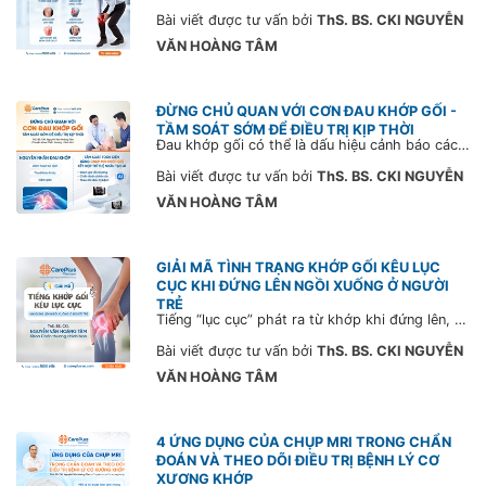
Bài viết được tư vấn bởi
ThS. BS. CKI NGUYỄN
VĂN HOÀNG TÂM
ĐỪNG CHỦ QUAN VỚI CƠN ĐAU KHỚP GỐI -
TẦM SOÁT SỚM ĐỂ ĐIỀU TRỊ KỊP THỜI
Đau khớp gối có thể là dấu hiệu cảnh báo các bệnh lý như thoái hóa khớp, viêm gân hoặc viêm túi hoạt dịch. Chủ động tầm soát toàn diện bằng Chụp MRI khớp gối ngay hôm nay để chẩn đoán chính xác tình trạng bệnh lý và đánh giá mức độ tổn thương, thậm chí phát hiện khối u hoặc tổn thương xương nếu có.
Bài viết được tư vấn bởi
ThS. BS. CKI NGUYỄN
VĂN HOÀNG TÂM
GIẢI MÃ TÌNH TRẠNG KHỚP GỐI KÊU LỤC
CỤC KHI ĐỨNG LÊN NGỒI XUỐNG Ở NGƯỜI
TRẺ
Tiếng “lục cục” phát ra từ khớp khi đứng lên, ngồi xuống tưởng chừng vô hại nhưng lại có thể là dấu hiệu cảnh báo sớm vấn đề xương khớp, đặc biệt ở người trẻ tuổi ít vận động. Cùng CarePlus tìm hiểu nguyên nhân và cách phòng ngừa hiệu quả trong bài viết sau.
Bài viết được tư vấn bởi
ThS. BS. CKI NGUYỄN
VĂN HOÀNG TÂM
4 ỨNG DỤNG CỦA CHỤP MRI TRONG CHẨN
ĐOÁN VÀ THEO DÕI ĐIỀU TRỊ BỆNH LÝ CƠ
XƯƠNG KHỚP