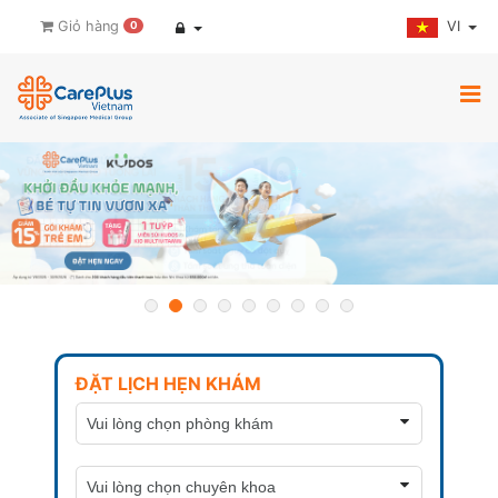
VI
Giỏ hàng
0
ĐẶT LỊCH HẸN KHÁM