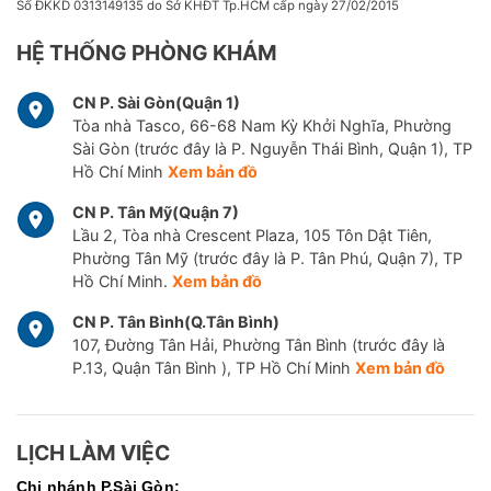
Số ĐKKD 0313149135 do Sở KHĐT Tp.HCM cấp ngày 27/02/2015
HỆ THỐNG PHÒNG KHÁM
CN P. Sài Gòn(Quận 1)
Tòa nhà Tasco, 66-68 Nam Kỳ Khởi Nghĩa, Phường
Sài Gòn (trước đây là P. Nguyễn Thái Bình, Quận 1), TP
Hồ Chí Minh
Xem bản đồ
CN P. Tân Mỹ(Quận 7)
Lầu 2, Tòa nhà Crescent Plaza, 105 Tôn Dật Tiên,
Phường Tân Mỹ (trước đây là P. Tân Phú, Quận 7), TP
Hồ Chí Minh.
Xem bản đồ
CN P. Tân Bình(Q.Tân Bình)
107, Đường Tân Hải, Phường Tân Bình (trước đây là
P.13, Quận Tân Bình ), TP Hồ Chí Minh
Xem bản đồ
LỊCH LÀM VIỆC
Chi nhánh P.Sài Gòn: