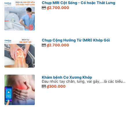
Chụp MRI Cột Sống - Cổ hoặc Thắt Lưng
₫2.700.000
Chụp Cộng Hưởng Từ (MRI) Khớp Gối
₫2.700.000
Khám bệnh Cơ Xương Khớp
Đau nhức tay chân, lưng, vai gáy,...là các biểu hiện thường gặp của bệnh Cơ xương khớp. Dịch vụ khám tư vấn từ xa các bệnh Cơ xương khớp giúp kết nối người bệnh với các bác sĩ Nội Tổng quát tận tâm và giàu kinh nghiệm hàng đầu của CarePlus. Bác sĩ sẽ thăm khám, hướng dẫn các biện pháp chăm sóc đúng cách và tư vấn cụ thể để người bệnh cám thấy an tâm hơn trong giai đoạn giãn cách xã hội vì Covid-19.
₫300.000