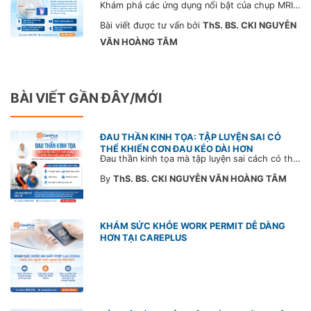
Khám phá các ứng dụng nổi bật của chụp MRI trong chẩn đoán và theo dõi điều trị bệnh lý cơ xương khớp. Công nghệ MRI tích hợp trí tuệ nhân tạo AI tại CarePlus giúp khảo sát chi tiết cơ, khớp và cột sống nhanh chóng, chính xác, nhẹ nhàng, hỗ trợ phát hiện sớm tổn thương và theo dõi điều trị hiệu quả.
Bài viết được tư vấn bởi
ThS. BS. CKI NGUYỄN
VĂN HOÀNG TÂM
BÀI VIẾT GẦN ĐÂY/MỚI
ĐAU THẦN KINH TỌA: TẬP LUYỆN SAI CÓ
THỂ KHIẾN CƠN ĐAU KÉO DÀI HƠN
Đau thần kinh tọa mà tập luyện sai cách có thể khiến cơn đau trở nặng và kéo dài thời gian hồi phục. Tham khảo chia sẻ của Bác sĩ CarePlus để nắm các động tác cần tránh và có góc nhìn đúng về phương pháp điều trị phù hợp trong bài viết sau.
By
ThS. BS. CKI NGUYỄN VĂN HOÀNG TÂM
KHÁM SỨC KHỎE WORK PERMIT DỄ DÀNG
HƠN TẠI CAREPLUS