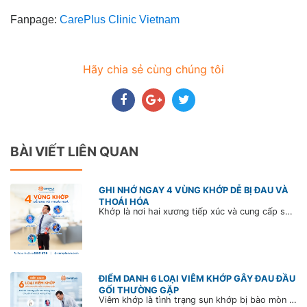
Fanpage:
CarePlus Clinic Vietnam
Hãy chia sẻ cùng chúng tôi
BÀI VIẾT LIÊN QUAN
GHI NHỚ NGAY 4 VÙNG KHỚP DỄ BỊ ĐAU VÀ
THOÁI HÓA
Khớp là nơi hai xương tiếp xúc và cung cấp sự linh hoạt cũng như khả năng tạo ra chuyển động cho cơ thể con người. Thực tế, đau khớp có thể xảy ra ở nhiều vị trí trên cơ thể, nhưng những khớp phải chịu áp lực lớn hoặc hoạt động nhiều thường có nguy cơ bị đau và thoái hóa cao hơn.
ĐIỂM DANH 6 LOẠI VIÊM KHỚP GÂY ĐAU ĐẦU
GỐI THƯỜNG GẶP
Viêm khớp là tình trạng sụn khớp bị bào mòn khiến khớp xương ma sát nhiều với nhau, gây sưng và đau khớp dữ dội. Tìm hiểu ngay 6 loại viêm khớp gây đau đầu gối thường gặp để biết cách phòng tránh và cải thiện bệnh hiệu quả.