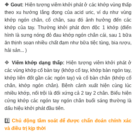
🔶
Gout:
Hiện tượng viêm khởi phát ở các khớp vùng thấp
theo xu hướng lắng đọng của acid uric, ví dụ như vùng
khớp ngón chân, cổ chân, sau đó ảnh hưởng đến các
khớp của tay. Thường khởi phát đơn độc 1 khớp (điển
hình là sưng nóng đỏ đau khớp ngón chân cái, sau 1 bữa
ăn thịnh soạn nhiều chất đạm như bữa tiệc tùng, bia rượu,
hải sản... )
🔷
Viêm khớp dạng thấp:
Hiện tượng viêm khởi phát ở
các vùng khớp cổ bàn tay (khớp cổ tay, khớp bàn ngón tay,
khớp liên đốt gần các ngón tay) và cổ bàn chân (khớp cổ
chân, khớp ngón chân). Bệnh cảnh xuất hiện cùng lúc
nhiều khớp, nổi trội là đối xứng cả 2 tay 2 chân. Biểu hiện
cứng khớp các ngón tay ngón chân buổi sáng thường là
dấu hiệu khởi phát đầu tiên.
3️⃣
Chủ động tầm soát để được chẩn đoán chính xác
và điều trị kịp thời