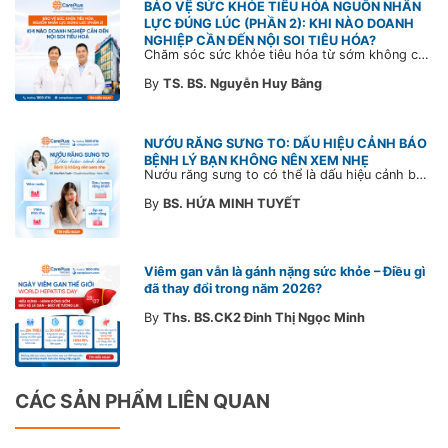
BẢO VỆ SỨC KHỎE TIÊU HÓA NGUỒN NHÂN
LỰC ĐÚNG LÚC (PHẦN 2): KHI NÀO DOANH
NGHIỆP CẦN ĐẾN NỘI SOI TIÊU HÓA?
Chăm sóc sức khỏe tiêu hóa từ sớm không chỉ giúp phát hiện bệnh kịp thời mà còn góp phần xây dựng đội ngũ khỏe mạnh, ổn định và gắn bó lâu dài. CarePlus sẵn sàng đồng hành cùng doanh nghiệp trong việc thiết kế chương trình chăm sóc sức khỏe phù hợp theo từng nhân sự, nhằm tối ưu hiệu quả đầu tư phúc lợi và phát triển nguồn nhân lực bền vững.
By
TS. BS. Nguyễn Huy Bằng
NƯỚU RĂNG SƯNG TO: DẤU HIỆU CẢNH BÁO
BỆNH LÝ BẠN KHÔNG NÊN XEM NHẸ
Nướu răng sưng to có thể là dấu hiệu cảnh báo bệnh lý răng miệng. Cùng Bác sĩ CarePlus tìm hiểu nguyên nhân, triệu chứng và thời điểm cần đi khám bác sĩ trong bài viết dưới đây.
By
BS. HỨA MINH TUYẾT
Viêm gan vẫn là gánh nặng sức khỏe – Điều gì
đã thay đổi trong năm 2026?
By
Ths. BS.CK2 Đinh Thị Ngọc Minh
CÁC SẢN PHẨM LIÊN QUAN