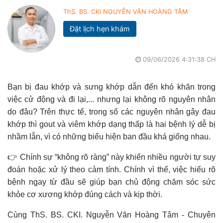
ThS. BS. CKI NGUYỄN VĂN HOÀNG TÂM
Đặt lịch hẹn khám
09/06/2026 4:31:38 CH
Bạn bị đau khớp và sưng khớp dẫn đến khó khăn trong
việc cử động và đi lại,... nhưng lại không rõ nguyên nhân
do đâu? Trên thực tế, trong số các nguyên nhân gây đau
khớp thì gout và viêm khớp dạng thấp là hai bệnh lý dễ bị
nhầm lẫn, vì có những biểu hiện ban đầu khá giống nhau.
👉 Chính sự “không rõ ràng” này khiến nhiều người tự suy
đoán hoặc xử lý theo cảm tính. Chính vì thế, việc hiểu rõ
bệnh ngay từ đầu sẽ giúp bạn chủ động chăm sóc sức
khỏe cơ xương khớp đúng cách và kịp thời.
Cùng ThS. BS. CKI. Nguyễn Văn Hoàng Tâm - Chuyên