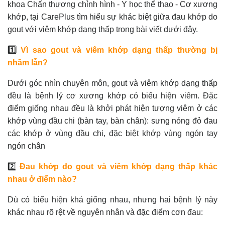
khoa Chấn thương chỉnh hình - Y học thể thao - Cơ xương
khớp, tại CarePlus tìm hiểu sự khác biệt giữa đau khớp do
gout với viêm khớp dạng thấp trong bài viết dưới đây.
1️⃣
Vì sao gout và viêm khớp dạng thấp thường bị
nhầm lẫn?
Dưới góc nhìn chuyên môn, gout và viêm khớp dạng thấp
đều là bệnh lý cơ xương khớp có biểu hiện viêm. Đặc
điểm giống nhau đều là khởi phát hiện tượng viêm ở các
khớp vùng đầu chi (bàn tay, bàn chân): sưng nóng đỏ đau
các khớp ở vùng đầu chi, đặc biệt khớp vùng ngón tay
ngón chân
2️⃣
Đau khớp do gout và viêm khớp dạng thấp khác
nhau ở điểm nào?
Dù có biểu hiện khá giống nhau, nhưng hai bệnh lý này
khác nhau rõ rệt về nguyên nhân và đặc điểm cơn đau: