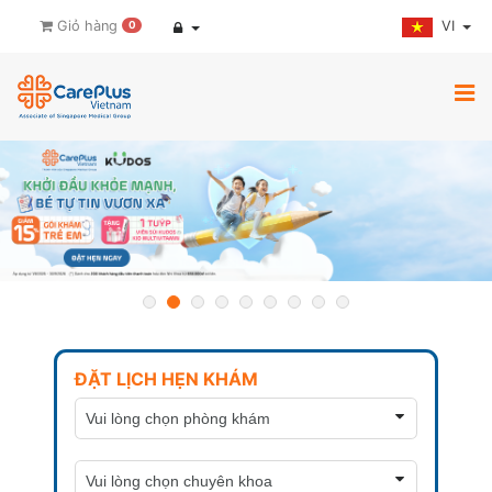
VI
Giỏ hàng
0
ĐẶT LỊCH HẸN KHÁM