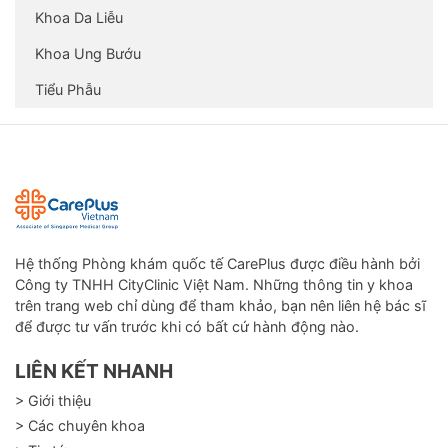
đó
Khoa Da Liễu
Đánh giá khả năng vận động của cơ thể ứng
Khoa Ung Bướu
với các triệu chứng bằng kỹ thuật
Trong 1 số trường hợp, bệnh nhân có thể
Tiểu Phẫu
cần cởi bỏ bớt trang phục để việc thực hiện
chẩn đoán được chính xác hơn. Quyền riêng
tư của bệnh nhân sẽ được tôn trọng trong
quá trình này.
Bác sĩ vật lý trị liệu sẽ đề xuất một kế hoạch
điều trị để đáp ứng nhu cầu của từng bệnh
nhân.
Hệ thống Phòng khám quốc tế CarePlus được điều hành bởi
Áp dụng đa dạng các phương pháp vật lý trị
Công ty TNHH CityClinic Việt Nam. Những thông tin y khoa
liệu:
trên trang web chỉ dùng để tham khảo, bạn nên liên hệ bác sĩ
Manipulation
để được tư vấn trước khi có bất cứ hành động nào.
Mobilisations
LIÊN KẾT NHANH
Myofascial
Visceral
> Giới thiệu
Craniosacral
> Các chuyên khoa
Việc điều trị sẽ tác động tích cực lên hệ