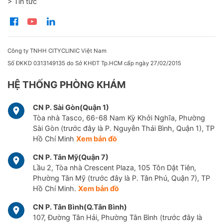
> Tin tức
thần kinh, hệ tuần hoàn và hệ bạch huyết
của cơ thể để khôi phục khả năng vận động
và chức năng cho các bộ phận bị ảnh hưởng
Trị liệu Osteopathy tập trung vào việc tự
Công ty TNHH CITYCLINIC Việt Nam
phục hồi, vì vậy các bác sĩ Trị liệu
Số ĐKKD 0313149135 do Sở KHĐT Tp.HCM cấp ngày 27/02/2015
Osteopathy cũng có thể tư vấn thay đổi chế
độ ăn uống, chương trình tập thể dục tại
HỆ THỐNG PHÒNG KHÁM
nhà và điều chỉnh lối sống
Mặc dù các tác động vật lý bằng tay lên cơ
CN P. Sài Gòn(Quận 1)
thể bệnh nhân được thực hiện nhẹ nhàng,
Tòa nhà Tasco, 66-68 Nam Kỳ Khởi Nghĩa, Phường
một số người tập trị liệu Osteopathy vẫn có
Sài Gòn (trước đây là P. Nguyễn Thái Bình, Quận 1), TP
Hồ Chí Minh
Xem bản đồ
thể cảm thấy đau trong vòng 24 đến 48 giờ
đầu tiên do họ vẫn thực hiện các công việc
CN P. Tân Mỹ(Quận 7)
thể chất bình thường.
Lầu 2, Tòa nhà Crescent Plaza, 105 Tôn Dật Tiên,
Kế hoạch điều trị
Phường Tân Mỹ (trước đây là P. Tân Phú, Quận 7), TP
Thời gian tối thiểu 1 tuần giữa 2 lần tư
Hồ Chí Minh.
Xem bản đồ
vấn
CN P. Tân Bình(Q.Tân Bình)
Cần khoảng 2 - 3 lần tư vấn trong
107, Đường Tân Hải, Phường Tân Bình (trước đây là