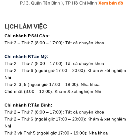
tổng kế hoạch điều trị
P.13, Quận Tân Bình ), TP Hồ Chí Minh
Xem bản đồ
Việc theo dõi có thể kéo dài đối với
những triệu chứng mạn tính
Tuy kế hoạch điều trị trên là cần thiết,
LỊCH LÀM VIỆC
nhưng những con số này vẫn có thể thay
Chi nhánh P.Sài Gòn:
đổi tùy theo sự phản hồi điều trị của bệnh
Thứ 2 – Thứ 7 (8:00 – 17:00): Tất cả chuyên khoa
nhân
Không kê đơn thuốc
Chi nhánh P.Tân Mỹ:
Thứ 2 – Thứ 7 (8:00 – 17:00): Tất cả chuyên khoa
Thứ 2 – Thứ 6 (ngoài giờ 17:00 – 20:00): Khám & xét nghiệm
Nhi
Thứ 2, 3, 5 (ngoài giờ 17:00 – 19:00): Nha khoa
Chủ nhật (8:00 – 12:00): Khám & xét nghiệm Nhi
Chi nhánh P.Tân Bình:
Thứ 2 – Thứ 7 (8:00 – 17:00): Tất cả chuyên khoa
Thứ 2 – Thứ 6 (ngoài giờ 17:00 – 20:00): Khám & xét nghiệm
Nhi
Thứ 3 và Thứ 5 (ngoài giờ 17:00 - 19:00): Nha khoa