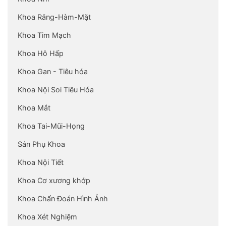
Osteopathy.
Ứng dụng bài bản và thuần thục các kỹ
Khoa Răng-Hàm-Mặt
thuật trị liệu từ cơ bản đến chuyên sâu.
Khoa Tim Mạch
Lắng nghe kỹ các triệu chứng, Tư vấn rõ
ràng, Tôn trọng quyền riêng tư của bệnh
Khoa Hô Hấp
nhân, Cùng thảo luận để đề xuất một kế
Khoa Gan - Tiêu hóa
hoạch điều trị tối ưu nhất đáp ứng nhu cầu
của từng bệnh nhân.
Khoa Nội Soi Tiêu Hóa
Chi tiết về quá trinh khám tư vấn và điều trị:
Khoa Mắt
Thời gian cho mỗi lần khám tư vấn và điều
trị kéo dài
45-60 phút
Khoa Tai-Mũi-Họng
Bác sĩ trị liệu sẽ cùng thảo luận với bệnh
Sản Phụ Khoa
nhân các vấn đề sức khỏe, lắng nghe kỹ các
triệu chứng và ghi chú lại để:
Khoa Nội Tiết
Loại trừ một bệnh lý cụ thể
Khoa Cơ xương khớp
Chẩn đoán chính xác nguyên nhân của
vấn đề: do chấn thương, lối sống. tư
Khoa Chẩn Đoán Hình Ảnh
thế, bệnh lý hoặc do anh hưởng của
Khoa Xét Nghiệm
chấn thương hoặc lần phẫu thuật trước