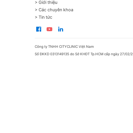
> Giới thiệu
> Các chuyên khoa
> Tin tức
Là kỹ 
não,..
hẹp mạ
Công ty TNHH CITYCLINIC Việt Nam
Số ĐKKD 0313149135 do Sở KHĐT Tp.HCM cấp ngày 27/02/2
Tính 
nghệ:
Đặc bi
người 