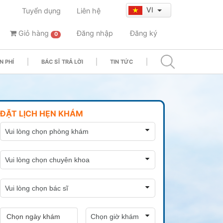
VI
Tuyển dụng
Liên hệ
Giỏ hàng
Đăng nhập
Đăng ký
0
N PHÍ
BÁC SĨ TRẢ LỜI
TIN TỨC
ĐẶT LỊCH HẸN KHÁM