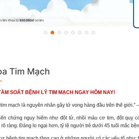
oa Tim Mạch
TẦM SOÁT BỆNH LÝ TIM MẠCH NGAY HÔM NAY!
tim mạch là nguyên nhân gây tử vong hàng đầu trên thế giới.”
ến chứng nguy hiểm như đột tử, nhồi máu cơ tim, đột quỵ có 
rõ ràng. Đáng lo ngại hơn, tỷ lệ người trẻ dưới 45 tuổi mắc bện
ơ bệnh tim mạch tăng cao ở những người có các yếu tố như: bé