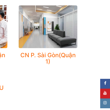
ận
CN P. Sài Gòn(Quận
1)
goại trú cho người bệnh tim mạch chuyển hóa,
ng huyết áp, bệnh mạch vành (trước và sau đặt
 và rối loạn chuyển hóa...
ỀU
ện và công nghệ đển quản lý bệnh Tim mạch và
uy nhiên đây là phương pháp hiệu quả đã được