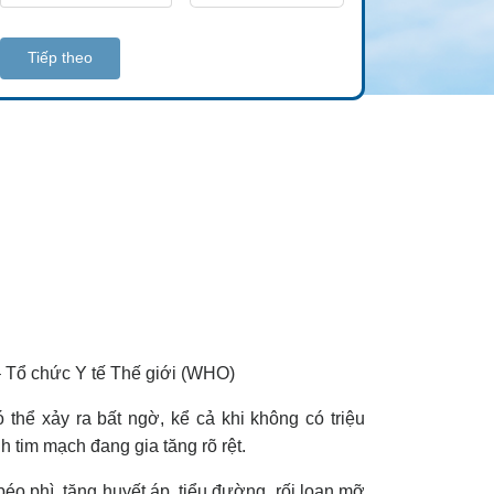
Tiếp theo
 – Tổ chức Y tế Thế giới (WHO)
thể xảy ra bất ngờ, kể cả khi không có triệu
h tim mạch đang gia tăng rõ rệt.
o phì, tăng huyết áp, tiểu đường, rối loạn mỡ