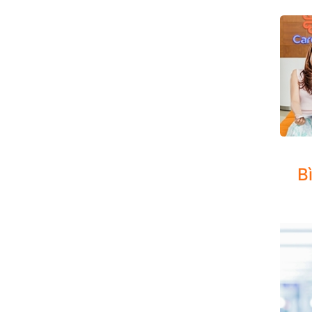
DỊCH 
B
Chuyên
bao gồ
stent)
Đặc bi
Chuyể
Quản l