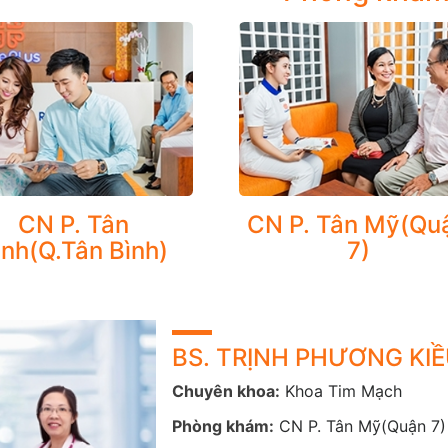
CN P. Tân
CN P. Tân Mỹ(Qu
VỤ NỔI BẬT
ình(Q.Tân Bình)
7)
 khoa Tim mạch tại CarePlus thực hiện tất cả các dịch vụ n
m khám, tầm soát, chẩn đoán, điều trị, theo dõi các bệnh tă
, bệnh cơ tim (phì đại do rượu...), suy tim, loạn nhịp tim, béo phì
BS. TRỊNH PHƯƠNG KI
ệt, khoa Tim mạch tại CarePlus được trang bị các phương ti
Chuyên khoa:
Khoa Tim Mạch
n hóa mãn tính.
Phòng khám:
CN P. Tân Mỹ(Quận 7)
ý bệnh Tim mạch là khái niệm mới đối với người Việt Nam, t