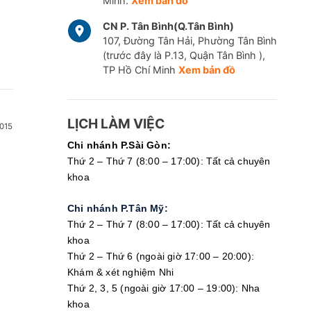
Minh.
Xem bản đồ
CN P. Tân Bình(Q.Tân Bình)
MÁY CHỤP CẮT LỚP VI TÍNH - CT SCAN
107, Đường Tân Hải, Phường Tân Bình
thuật sử dụng tia X tạo ra hình ảnh các cơ quan trong cơ th
(trước đây là P.13, Quận Tân Bình ),
TP Hồ Chí Minh
Xem bản đồ
. một cách chi tiết. Chụp CT có thể giúp phát hiện các bệnh 
ch, hoặc tắc nghẽn mạch máu. CT thường được chỉ định khi có
TÍNH NĂNG THEO DÕI VÀ QUẢN LÝ BỆNH TIM MẠCH - C
LỊCH LÀM VIỆC
015
Chi nhánh P.Sài Gòn:
năng CarePlus Cardio - Trợ lý tim mạch thông minh, trên ứng
Thứ 2 – Thứ 7 (8:00 – 17:00): Tất cả chuyên
khoa
Chủ động theo dõi nhịp tim, huyết áp... hàng ngày một cách hiệ
Chi nhánh P.Tân Mỹ:
Kết quả đo được hiển thị dạng hình ảnh biểu đồ dễ theo dõi
Thứ 2 – Thứ 7 (8:00 – 17:00): Tất cả chuyên
ngưỡng bình thường.
khoa
Tư vấn trực tuyến qua tính năng "chat" các thắc mắc liên quan 
Thứ 2 – Thứ 6 (ngoài giờ 17:00 – 20:00):
Khám & xét nghiệm Nhi
ệt, với tính năng kết nối tự động với thiết bị đo Huyết áp, nhờ 
Thứ 2, 3, 5 (ngoài giờ 17:00 – 19:00): Nha
bệnh đo tại nhà.
khoa