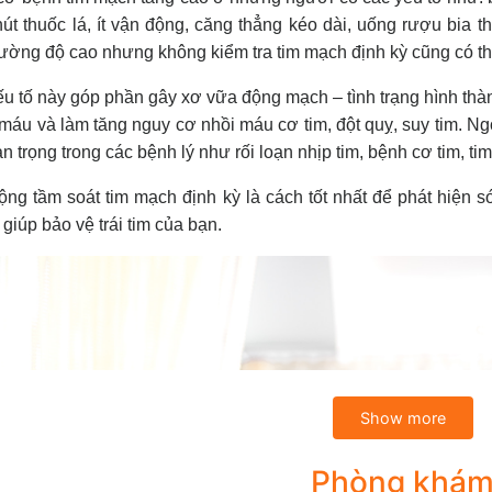
út thuốc lá, ít vận động, căng thẳng kéo dài, uống rượu bia t
ường độ cao nhưng không kiểm tra tim mạch định kỳ cũng có th
u tố này góp phần gây xơ vữa động mạch – tình trạng hình th
máu và làm tăng nguy cơ nhồi máu cơ tim, đột quỵ, suy tim. Ngo
an trọng trong các bệnh lý như rối loạn nhịp tim, bệnh cơ tim, tim
ng tầm soát tim mạch định kỳ là cách tốt nhất để phát hiện 
à giúp bảo vệ trái tim của bạn.
Show more
Phòng khá