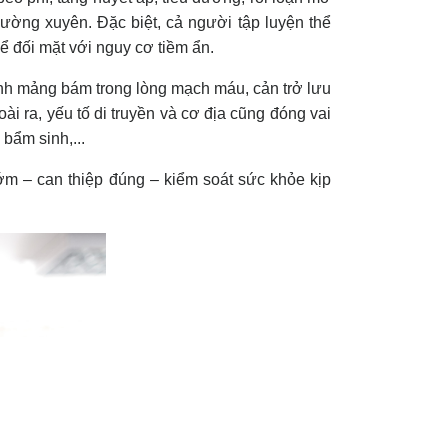
hường xuyên. Đặc biệt, cả người tập luyện thể
ể đối mặt với nguy cơ tiềm ẩn.
ành mảng bám trong lòng mạch máu, cản trở lưu
ài ra, yếu tố di truyền và cơ địa cũng đóng vai
 bẩm sinh,...
sớm – can thiệp đúng – kiểm soát sức khỏe kịp
m