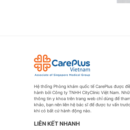
PHƯƠ
CarePl
kiểm s
tích 
CarePl
Hệ thống Phòng khám quốc tế CarePlus được đi
âm tim
hành bởi Công ty TNHH CityClinic Việt Nam. Nh
thông tin y khoa trên trang web chỉ dùng để tha
khảo, bạn nên liên hệ bác sĩ để được tư vấn trướ
khi có bất cứ hành động nào.
Tầm so
còn ch
LIÊN KẾT NHANH
bệnh c