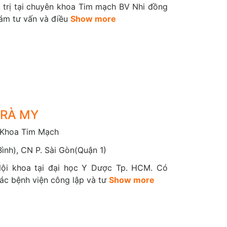
u trị tại chuyên khoa Tim mạch BV Nhi đồng
ến chứng của bệnh tim mạch, giảm thiểu sự tốn
hám tư vấn và điều
Show more
hập viện, đặt stent, mổ tim,...)
ơn 10 bác sĩ chuyên khoa giàu kinh nghiệm,
h tim mạch, bệnh tim bẩm sinh trong bào thai,
 Đội ngũ y bác sĩ luôn tận tâm đồng hành cùng
TRÀ MY
khỏe tim mạch một cách toàn diện và hiệu quả.
 Khoa Tim Mạch
 vụ y tế chăm sóc ngoại trú bệnh tim mạch cho
ình), CN P. Sài Gòn(Quận 1)
Nội khoa tại đại học Y Dược Tp. HCM. Có
các bệnh viện công lập và tư
Show more
uyết áp, đái tháo đường, béo phì.., phối hợp