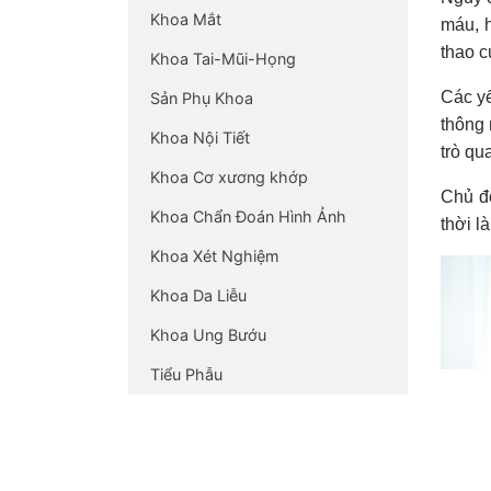
Khoa Mắt
máu, h
thao c
Khoa Tai-Mũi-Họng
Các yế
Sản Phụ Khoa
thông 
Khoa Nội Tiết
trò qu
Khoa Cơ xương khớp
Chủ độ
Khoa Chẩn Đoán Hình Ảnh
thời l
Khoa Xét Nghiệm
Khoa Da Liễu
Khoa Ung Bướu
Tiểu Phẫu